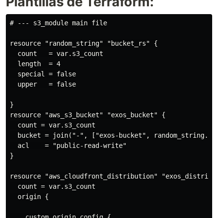
Plantillas de Terraform:
# --- s3_module main file

resource "random_string" "bucket_rs" {

  count   = var.s3_count

  length  = 4

  special = false

  upper   = false

}

resource "aws_s3_bucket" "exos_bucket" {

  count = var.s3_count

  bucket = join("-", ["exos-bucket", random_string.buc
  acl    = "public-read-write"

}

resource "aws_cloudfront_distribution" "exos_distribut
  count = var.s3_count

  origin {

    custom_origin_config {
