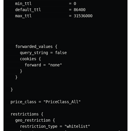
    min_ttl                = 0

    default_ttl            = 86400

    max_ttl                = 31536000

    forwarded_values {

      query_string = false

      cookies {

        forward = "none"

      }

    }

  }

  price_class = "PriceClass_All"

  restrictions {

    geo_restriction {

      restriction_type = "whitelist"
