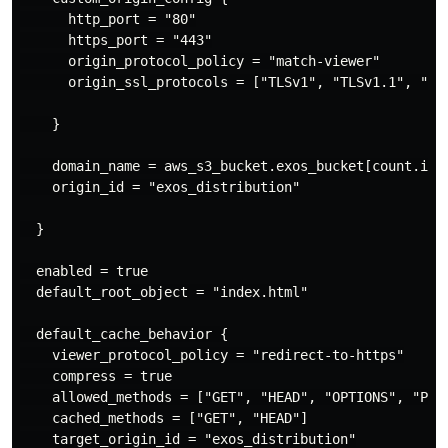
      http_port = "80"

      https_port = "443"

      origin_protocol_policy = "match-viewer"

      origin_ssl_protocols = ["TLSv1", "TLSv1.1", "TLS
    }

    domain_name = aws_s3_bucket.exos_bucket[count.inde
    origin_id = "exos_distribution"

  }

  enabled = true

  default_root_object = "index.html"

  default_cache_behavior {

    viewer_protocol_policy = "redirect-to-https"

    compress = true

    allowed_methods = ["GET", "HEAD", "OPTIONS", "PUT"
    cached_methods = ["GET", "HEAD"]

    target_origin_id = "exos_distribution"
