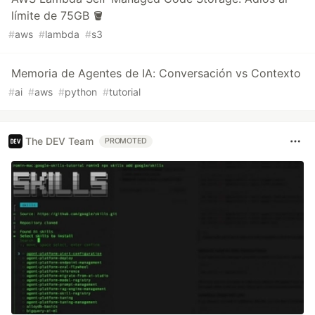
límite de 75GB 🪣
#
aws
#
lambda
#
s3
Memoria de Agentes de IA: Conversación vs Contexto
#
ai
#
aws
#
python
#
tutorial
The DEV Team
PROMOTED