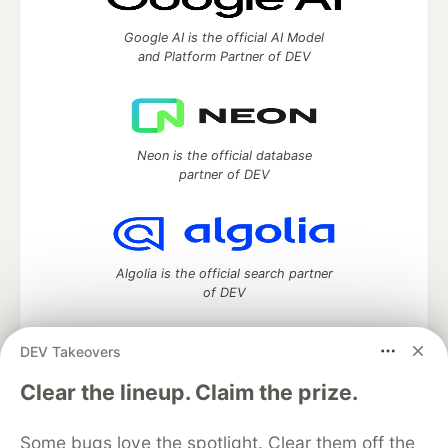
Google AI is the official AI Model
and Platform Partner of DEV
Neon is the official database
partner of DEV
Algolia is the official search partner
of DEV
DEV Takeovers
DEV Community
— A space to discuss and keep up software
Clear the lineup. Claim the prize.
development and manage your software career
Home
DEV Challenges
DEV++
Videos
Some bugs love the spotlight. Clear them off the