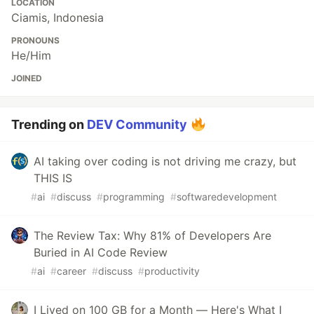
LOCATION
Ciamis, Indonesia
PRONOUNS
He/Him
JOINED
Trending on
DEV Community
AI taking over coding is not driving me crazy, but
THIS IS
#
ai
#
discuss
#
programming
#
softwaredevelopment
The Review Tax: Why 81% of Developers Are
Buried in AI Code Review
#
ai
#
career
#
discuss
#
productivity
I Lived on 100 GB for a Month — Here's What I