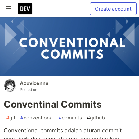
Create account
Azuvicenna
Posted on
Conventinal Commits
#
git
#
conventional
#
commits
#
github
Conventional commits adalah aturan commit
yang baik dan benar dengan menambahkan