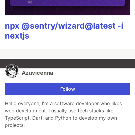
npx @sentry/wizard@latest -i
nextjs
Azuvicenna
Follow
Hello everyone, I'm a software developer who likes
web development. I usually use tech stacks like
TypeScript, Dart, and Python to develop my own
projects.