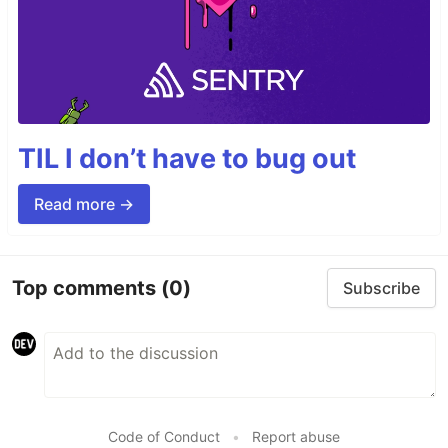
TIL I don’t have to bug out
Read more →
Top comments
(0)
Subscribe
Code of Conduct
•
Report abuse