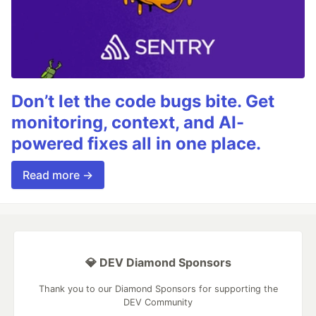
Don’t let the code bugs bite. Get
monitoring, context, and AI-
powered fixes all in one place.
Read more →
💎 DEV Diamond Sponsors
Thank you to our Diamond Sponsors for supporting the
DEV Community