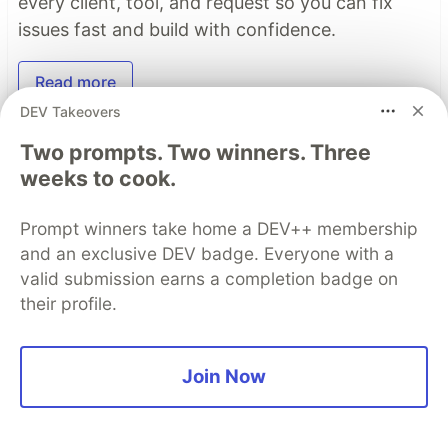
every client, tool, and request so you can fix
issues fast and build with confidence.
Read more
DEV Takeovers
Two prompts. Two winners. Three
Top comments
(0)
Subscribe
weeks to cook.
Prompt winners take home a DEV++ membership
and an exclusive DEV badge. Everyone with a
valid submission earns a completion badge on
their profile.
Code of Conduct
•
Report abuse
Join Now
Sentry
PROMOTED