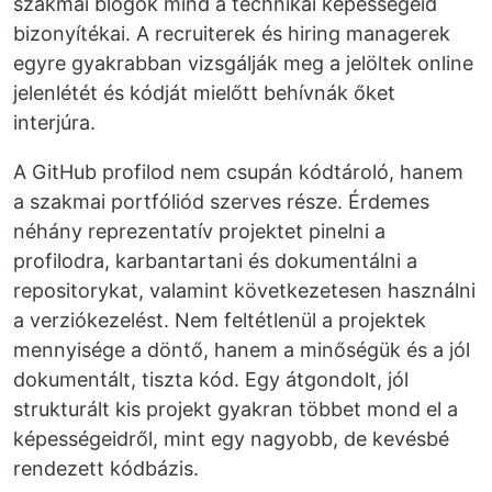
szakmai blogok mind a technikai képességeid
bizonyítékai. A recruiterek és hiring managerek
egyre gyakrabban vizsgálják meg a jelöltek online
jelenlétét és kódját mielőtt behívnák őket
interjúra.
A GitHub profilod nem csupán kódtároló, hanem
a szakmai portfóliód szerves része. Érdemes
néhány reprezentatív projektet pinelni a
profilodra, karbantartani és dokumentálni a
repositorykat, valamint következetesen használni
a verziókezelést. Nem feltétlenül a projektek
mennyisége a döntő, hanem a minőségük és a jól
dokumentált, tiszta kód. Egy átgondolt, jól
strukturált kis projekt gyakran többet mond el a
képességeidről, mint egy nagyobb, de kevésbé
rendezett kódbázis.