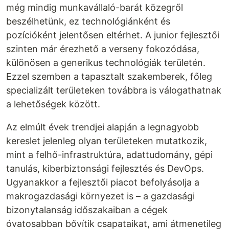
még mindig munkavállaló-barát közegről
beszélhetünk, ez technológiánként és
pozícióként jelentősen eltérhet. A junior fejlesztői
szinten már érezhető a verseny fokozódása,
különösen a generikus technológiák területén.
Ezzel szemben a tapasztalt szakemberek, főleg
specializált területeken továbbra is válogathatnak
a lehetőségek között.
Az elmúlt évek trendjei alapján a legnagyobb
kereslet jelenleg olyan területeken mutatkozik,
mint a felhő-infrastruktúra, adattudomány, gépi
tanulás, kiberbiztonsági fejlesztés és DevOps.
Ugyanakkor a fejlesztői piacot befolyásolja a
makrogazdasági környezet is – a gazdasági
bizonytalanság időszakaiban a cégek
óvatosabban bővítik csapataikat, ami átmenetileg