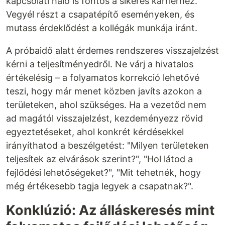
kapcsolati háló is fontos a sikeres karrierhez.
Vegyél részt a csapatépítő eseményeken, és
mutass érdeklődést a kollégák munkája iránt.
A próbaidő alatt érdemes rendszeres visszajelzést
kérni a teljesítményedről. Ne várj a hivatalos
értékelésig – a folyamatos korrekció lehetővé
teszi, hogy már menet közben javíts azokon a
területeken, ahol szükséges. Ha a vezetőd nem
ad magától visszajelzést, kezdeményezz rövid
egyeztetéseket, ahol konkrét kérdésekkel
irányíthatod a beszélgetést: "Milyen területeken
teljesítek az elvárások szerint?", "Hol látod a
fejlődési lehetőségeket?", "Mit tehetnék, hogy
még értékesebb tagja legyek a csapatnak?".
Konklúzió: Az álláskeresés mint