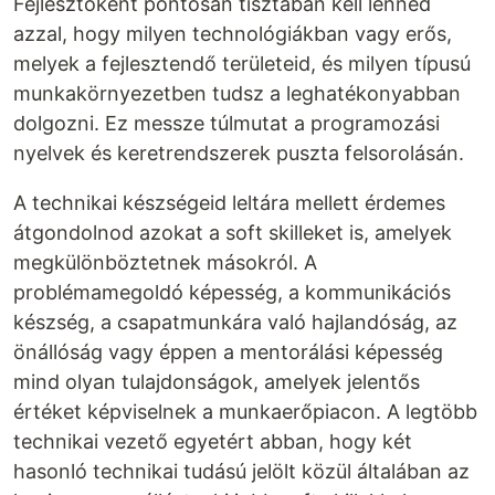
Fejlesztőként pontosan tisztában kell lenned
azzal, hogy milyen technológiákban vagy erős,
melyek a fejlesztendő területeid, és milyen típusú
munkakörnyezetben tudsz a leghatékonyabban
dolgozni. Ez messze túlmutat a programozási
nyelvek és keretrendszerek puszta felsorolásán.
A technikai készségeid leltára mellett érdemes
átgondolnod azokat a soft skilleket is, amelyek
megkülönböztetnek másokról. A
problémamegoldó képesség, a kommunikációs
készség, a csapatmunkára való hajlandóság, az
önállóság vagy éppen a mentorálási képesség
mind olyan tulajdonságok, amelyek jelentős
értéket képviselnek a munkaerőpiacon. A legtöbb
technikai vezető egyetért abban, hogy két
hasonló technikai tudású jelölt közül általában az