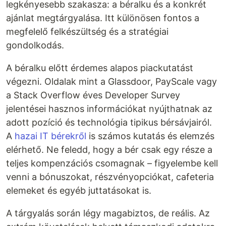
legkényesebb szakasza: a béralku és a konkrét
ajánlat megtárgyalása. Itt különösen fontos a
megfelelő felkészültség és a stratégiai
gondolkodás.
A béralku előtt érdemes alapos piackutatást
végezni. Oldalak mint a Glassdoor, PayScale vagy
a Stack Overflow éves Developer Survey
jelentései hasznos információkat nyújthatnak az
adott pozíció és technológia tipikus bérsávjairól.
A
hazai IT bérekről
is számos kutatás és elemzés
elérhető. Ne feledd, hogy a bér csak egy része a
teljes kompenzációs csomagnak – figyelembe kell
venni a bónuszokat, részvényopciókat, cafeteria
elemeket és egyéb juttatásokat is.
A tárgyalás során légy magabiztos, de reális. Az