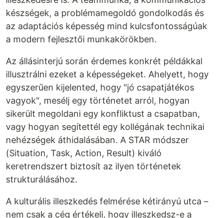
készségek, a problémamegoldó gondolkodás és
az adaptációs képesség mind kulcsfontosságúak
a modern fejlesztői munkakörökben.
Az állásinterjú során érdemes konkrét példákkal
illusztrálni ezeket a képességeket. Ahelyett, hogy
egyszerűen kijelented, hogy "jó csapatjátékos
vagyok", mesélj egy történetet arról, hogyan
sikerült megoldani egy konfliktust a csapatban,
vagy hogyan segítettél egy kollégának technikai
nehézségek áthidalásában. A STAR módszer
(Situation, Task, Action, Result) kiváló
keretrendszert biztosít az ilyen történetek
strukturálásához.
A kulturális illeszkedés felmérése kétirányú utca –
nem csak a cég értékeli, hogy illeszkedsz-e a