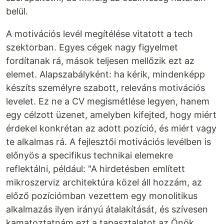
belül.
A motivációs levél megítélése vitatott a tech
szektorban. Egyes cégek nagy figyelmet
fordítanak rá, mások teljesen mellőzik ezt az
elemet. Alapszabályként: ha kérik, mindenképp
készíts személyre szabott, releváns motivációs
levelet. Ez ne a CV megismétlése legyen, hanem
egy célzott üzenet, amelyben kifejted, hogy miért
érdekel konkrétan az adott pozíció, és miért vagy
te alkalmas rá. A fejlesztői motivációs levélben is
előnyös a specifikus technikai elemekre
reflektálni, például: "A hirdetésben említett
mikroszerviz architektúra közel áll hozzám, az
előző pozíciómban vezettem egy monolitikus
alkalmazás ilyen irányú átalakítását, és szívesen
kamatoztatnám ezt a tapasztalatot az Önök