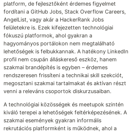
platform, de fejlesztőként érdemes figyelmet
fordítani a GitHub Jobs, Stack Overflow Careers,
AngelList, vagy akár a HackerRank Jobs
felületekre is. Ezek kifejezetten technológiai
fókuszú platformok, ahol gyakran a
hagyományos portálokon nem megtalálható
lehetőségek is felbukkannak. A hatékony LinkedIn
profil nem csupán álláskereső eszköz, hanem
szakmai brandépítés is egyben – érdemes
rendszeresen frissíteni a technikai skill szekciót,
megosztani szakmai tartalmakat és aktívan részt
venni a releváns csoportok diskurzusaiban.
A technológiai közösségek és meetupok szintén
kiváló terepei a lehetőségek feltérképezésének. A
szakmai események gyakran informális
rekrutációs platformként is működnek, ahol a