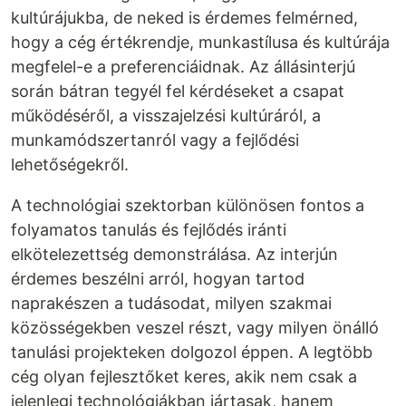
kultúrájukba, de neked is érdemes felmérned,
hogy a cég értékrendje, munkastílusa és kultúrája
megfelel-e a preferenciáidnak. Az állásinterjú
során bátran tegyél fel kérdéseket a csapat
működéséről, a visszajelzési kultúráról, a
munkamódszertanról vagy a fejlődési
lehetőségekről.
A technológiai szektorban különösen fontos a
folyamatos tanulás és fejlődés iránti
elkötelezettség demonstrálása. Az interjún
érdemes beszélni arról, hogyan tartod
naprakészen a tudásodat, milyen szakmai
közösségekben veszel részt, vagy milyen önálló
tanulási projekteken dolgozol éppen. A legtöbb
cég olyan fejlesztőket keres, akik nem csak a
jelenlegi technológiákban jártasak, hanem