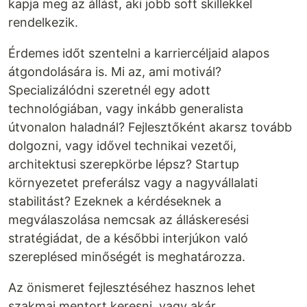
kapja meg az állást, aki jobb soft skillekkel
rendelkezik.
Érdemes időt szentelni a karriercéljaid alapos
átgondolására is. Mi az, ami motivál?
Specializálódni szeretnél egy adott
technológiában, vagy inkább generalista
útvonalon haladnál? Fejlesztőként akarsz tovább
dolgozni, vagy idővel technikai vezetői,
architektusi szerepkörbe lépsz? Startup
környezetet preferálsz vagy a nagyvállalati
stabilitást? Ezeknek a kérdéseknek a
megválaszolása nemcsak az álláskeresési
stratégiádat, de a későbbi interjúkon való
szereplésed minőségét is meghatározza.
Az önismeret fejlesztéséhez hasznos lehet
szakmai mentort keresni, vagy akár