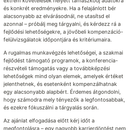
extrém követelések helyett támaszkodj adatokra
és konkrét eredményekre. Ha a felajánlott bér
alacsonyabb az elvárásodnál, ne utasítsd el
azonnal – próbálj meg tárgyalni, és kérdezz rá a
fejlődési lehetőségekre, a jövőbeli kompenzáció-
felülvizsgálatok időpontjára és kritériumaira.
A rugalmas munkavégzés lehetőségei, a szakmai
fejlődést támogató programok, a konferencia-
részvételi támogatás vagy a továbbképzési
lehetőségek mind olyan elemek, amelyek értéket
jelenthetnek, és esetenként kompenzálhatnak
egy alacsonyabb alapbért. Érdemes átgondolni,
hogy számodra mely tényezők a legfontosabbak,
és ezekre fókuszálni a tárgyalás során.
Az ajánlat elfogadása előtt kérj időt a
megfontolásra – egy nagyobb karrierdöntést nem