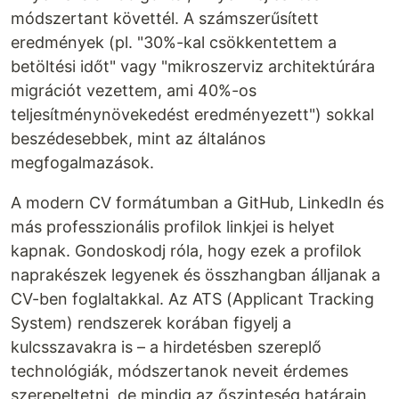
módszertant követtél. A számszerűsített
eredmények (pl. "30%-kal csökkentettem a
betöltési időt" vagy "mikroszerviz architektúrára
migrációt vezettem, ami 40%-os
teljesítménynövekedést eredményezett") sokkal
beszédesebbek, mint az általános
megfogalmazások.
A modern CV formátumban a GitHub, LinkedIn és
más professzionális profilok linkjei is helyet
kapnak. Gondoskodj róla, hogy ezek a profilok
naprakészek legyenek és összhangban álljanak a
CV-ben foglaltakkal. Az ATS (Applicant Tracking
System) rendszerek korában figyelj a
kulcsszavakra is – a hirdetésben szereplő
technológiák, módszertanok neveit érdemes
szerepeltetni, de mindig az őszinteség határain