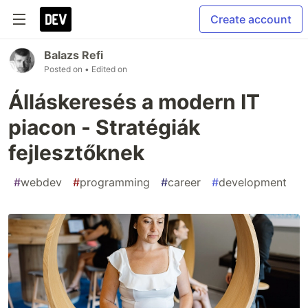
Create account
Balazs Refi
Posted on
• Edited on
Álláskeresés a modern IT
piacon - Stratégiák
fejlesztőknek
#
webdev
#
programming
#
career
#
development