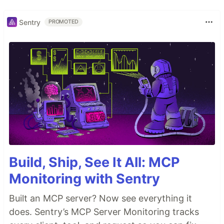
Sentry
PROMOTED
Build, Ship, See It All: MCP
Monitoring with Sentry
Built an MCP server? Now see everything it
does. Sentry’s MCP Server Monitoring tracks