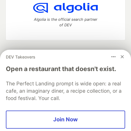
Algolia is the official search partner
of DEV
DEV Community
— A space to discuss and keep up software
DEV Takeovers
development and manage your software career
Home
DEV Challenges
DEV++
Videos
Open a restaurant that doesn't exist.
DEV Education Tracks
DEV Help
Advertise on DEV
Organization Accounts
DEV Showcase
About
Contact
The Perfect Landing prompt is wide open: a real
Free Postgres Database
DEV Shop
MLH
Code of Conduct
Privacy Policy
Terms of Use
cafe, an imaginary diner, a recipe collection, or a
Built on
Forem
— the
open source
software that powers
DEV
food festival. Your call.
and other inclusive communities.
Made with love and
Ruby on Rails
. DEV Community
©
2016 -
2026.
Join Now