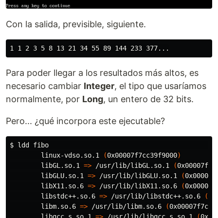
Con la salida, previsible, siguiente.
Para poder llegar a los resultados más altos, es
necesario cambiar
Integer
, el tipo que usaríamos
normalmente, por
Long
, un entero de 32 bits.
Pero... ¿qué incorpora este ejecutable?
$ 
ldd fibo                                            
        linux-vdso.so.1 
(
0x00007f7cc39f9000
)
        libGL.so.1 
=>
 /usr/lib/libGL.so.1 
(
0x00007f7c
        libGLU.so.1 
=>
 /usr/lib/libGLU.so.1 
(
0x00007f
        libX11.so.6 
=>
 /usr/lib/libX11.so.6 
(
0x00007f
        libstdc++.so.6 
=>
 /usr/lib/libstdc++.so.6 
(
0x
        libm.so.6 
=>
 /usr/lib/libm.so.6 
(
0x00007f7cc3
        libgcc_s.so.1 
=>
 /usr/lib/libgcc_s.so.1 
(
0x00