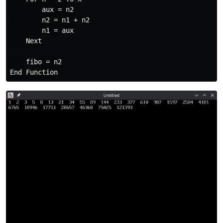
        aux = n2

        n2 = n1 + n2

        n1 = aux

    Next

    fibo = n2
