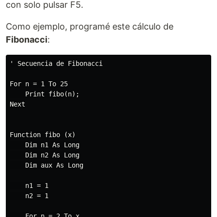
con solo pulsar F5.
Como ejemplo, programé este cálculo de
Fibonacci
:
' Secuencia de Fibonacci

For n = 1 To 25

    Print fibo(n);

Next

Function fibo (x)

    Dim n1 As Long

    Dim n2 As Long

    Dim aux As Long

    n1 = 1

    n2 = 1

    For n = 2 To x
