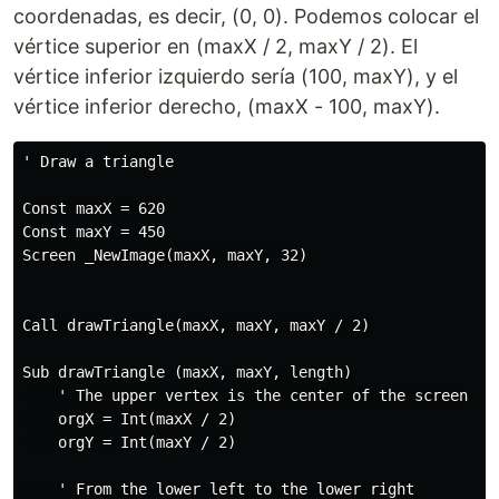
coordenadas, es decir, (0, 0). Podemos colocar el
vértice superior en (maxX / 2, maxY / 2). El
vértice inferior izquierdo sería (100, maxY), y el
vértice inferior derecho, (maxX - 100, maxY).
' Draw a triangle

Const maxX = 620

Const maxY = 450

Screen _NewImage(maxX, maxY, 32)

Call drawTriangle(maxX, maxY, maxY / 2)

Sub drawTriangle (maxX, maxY, length)

    ' The upper vertex is the center of the screen

    orgX = Int(maxX / 2)

    orgY = Int(maxY / 2)

    ' From the lower left to the lower right
