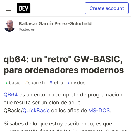
Create account
Baltasar García Perez-Schofield
Posted on
qb64: un "retro" GW-BASIC,
para ordenadores modernos
#
basic
#
spanish
#
retro
#
msdos
QB64
es un entorno completo de programación
que resulta ser un clon de aquel
QBasic/
QuickBasic
de los años de
MS-DOS
.
Si sabes de lo que estoy escribiendo, es que