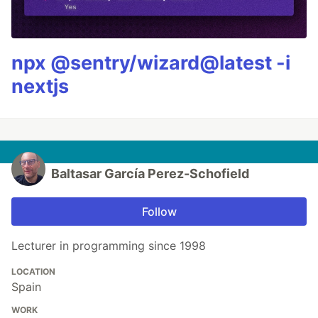
npx @sentry/wizard@latest -i
nextjs
Baltasar García Perez-Schofield
Follow
Lecturer in programming since 1998
LOCATION
Spain
WORK