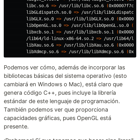
        libc.so.6 
=>
 /usr/lib/libc.so.6 
(
0x00007f7cc3
        libGLdispatch.so.0 
=>
 /usr/lib/libGLdispatch.
        libGLX.so.0 
=>
 /usr/lib/libGLX.so.0 
(
0x00007f
        libOpenGL.so.0 
=>
 /usr/lib/libOpenGL.so.0 
(
0x
        libxcb.so.1 
=>
 /usr/lib/libxcb.so.1 
(
0x00007f
        /lib64/ld-linux-x86-64.so.2 
=>
 /usr/lib64/ld-
        libXau.so.6 
=>
 /usr/lib/libXau.so.6 
(
0x00007f
        libXdmcp.so.6 
=>
 /usr/lib/libXdmcp.so.6 
(
0x00
Podemos ver cómo, además de incorporar las
bibliotecas básicas del sistema operativo (esto
cambiará en Windows o Mac), está claro que
genera código C++, pues incluye la librería
estándar de este lenguaje de programación.
También podemos ver que proporciona
capacidades gráficas, pues OpenGL está
presente.