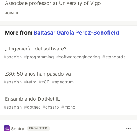
Associate professor at University of Vigo
JOINED
More from
Baltasar García Perez-Schofield
¿"Ingeniería" del software?
#
spanish
#
programming
#
softwareengineering
#
standards
Z80: 50 años han pasado ya
#
spanish
#
retro
#
z80
#
spectrum
Ensamblando DotNet IL
#
spanish
#
dotnet
#
chsarp
#
mono
Sentry
PROMOTED