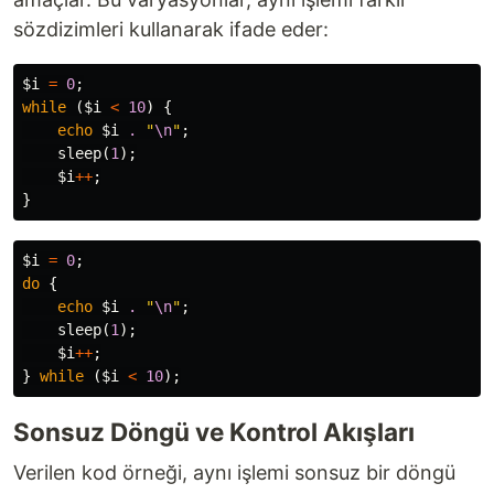
sözdizimleri kullanarak ifade eder:
$i
=
0
;
while
(
$i
<
10
)
{
echo
$i
.
"
\n
"
;
sleep
(
1
);
$i
++
;
}
$i
=
0
;
do
{
echo
$i
.
"
\n
"
;
sleep
(
1
);
$i
++
;
}
while
(
$i
<
10
);
Sonsuz Döngü ve Kontrol Akışları
Verilen kod örneği, aynı işlemi sonsuz bir döngü