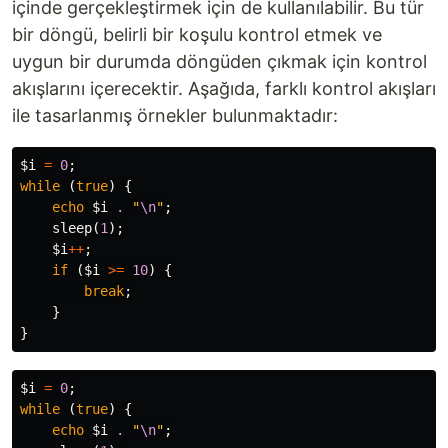
içinde gerçekleştirmek için de kullanılabilir. Bu tür
bir döngü, belirli bir koşulu kontrol etmek ve
uygun bir durumda döngüden çıkmak için kontrol
akışlarını içerecektir. Aşağıda, farklı kontrol akışları
ile tasarlanmış örnekler bulunmaktadır:
$i
=
0
;
while
(
true
)
{
echo
$i
.
"
\n
"
;
sleep
(
1
);
$i
++
;
if
(
$i
>=
10
)
{
break
;
}
}
$i
=
0
;
while
(
true
)
{
echo
$i
.
"
\n
"
;