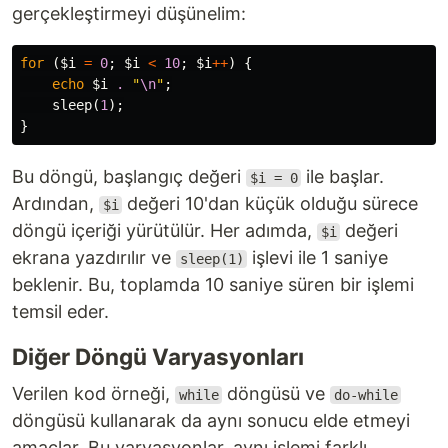
gerçekleştirmeyi düşünelim:
for
(
$i
=
0
;
$i
<
10
;
$i
++
)
{
echo
$i
.
"
\n
"
;
sleep
(
1
);
}
Bu döngü, başlangıç değeri
ile başlar.
$i = 0
Ardından,
değeri 10'dan küçük olduğu sürece
$i
döngü içeriği yürütülür. Her adımda,
değeri
$i
ekrana yazdırılır ve
işlevi ile 1 saniye
sleep(1)
beklenir. Bu, toplamda 10 saniye süren bir işlemi
temsil eder.
Diğer Döngü Varyasyonları
Verilen kod örneği,
döngüsü ve
while
do-while
döngüsü kullanarak da aynı sonucu elde etmeyi
amaçlar. Bu varyasyonlar, aynı işlemi farklı