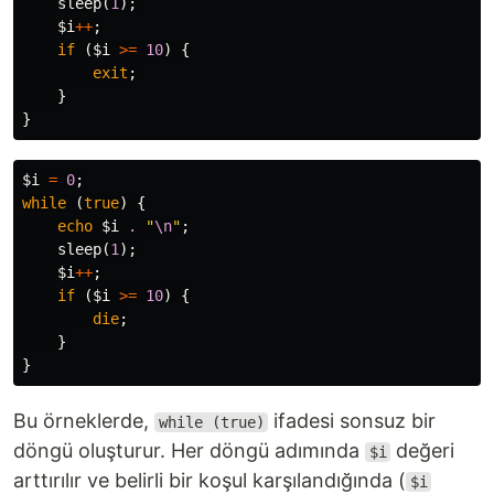
sleep
(
1
);
$i
++
;
if
(
$i
>=
10
)
{
exit
;
}
}
$i
=
0
;
while
(
true
)
{
echo
$i
.
"
\n
"
;
sleep
(
1
);
$i
++
;
if
(
$i
>=
10
)
{
die
;
}
}
Bu örneklerde,
ifadesi sonsuz bir
while (true)
döngü oluşturur. Her döngü adımında
değeri
$i
arttırılır ve belirli bir koşul karşılandığında (
$i