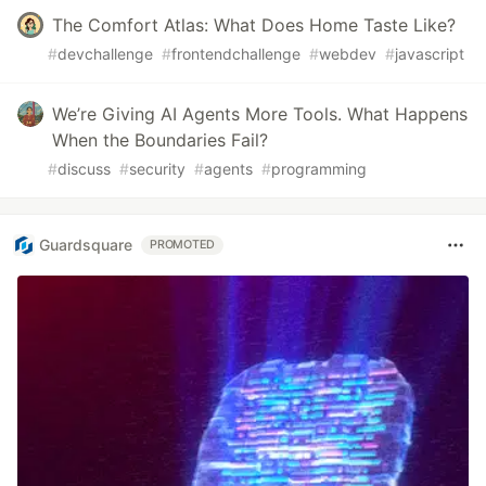
The Comfort Atlas: What Does Home Taste Like?
#
devchallenge
#
frontendchallenge
#
webdev
#
javascript
We’re Giving AI Agents More Tools. What Happens
When the Boundaries Fail?
#
discuss
#
security
#
agents
#
programming
Guardsquare
PROMOTED