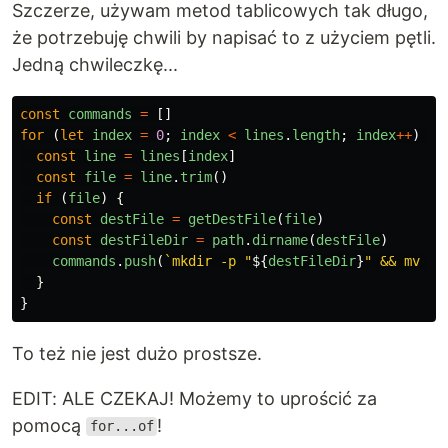
Szczerze, używam metod tablicowych tak długo,
że potrzebuję chwili by napisać to z użyciem pętli.
Jedną chwileczkę...
const
commands
=
[]
for
(
let
index
=
0
;
index
<
lines
.
length
;
index
++
)
{
const
line
=
lines
[
index
]
const
file
=
line
.
trim
()
if
(
file
)
{
const
destFile
=
getDestFile
(
file
)
const
destFileDir
=
path
.
dirname
(
destFile
)
commands
.
push
(
`mkdir -p "
${
destFileDir
}
" && mv "
$
}
}
To też nie jest dużo prostsze.
EDIT: ALE CZEKAJ! Możemy to uprościć za
pomocą
!
for...of