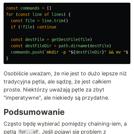
const
commands
=
[]
for
(
const
line
of
lines
)
{
const
file
=
line
.
trim
()
if
(
!
file
)
continue
const
destFile
=
getDestFile
(
file
)
const
destFileDir
=
path
.
dirname
(
destFile
)
commands
.
push
(
`mkdir -p "
${
destFileDir
}
" && mv "
${
f
}
Osobiście uważam, że nie jest to dużo lepsze niż
tradycyjna pętla, ale sądzę, że jest całkiem
proste. Niektórzy uważają pętle za zbyt
"imperatywne", ale niekiedy są przydatne.
Podsumowanie
Często będę wybierać pomiędzy chaining-iem, a
pętlą
. Jeśli pojawi się problem z
for...of