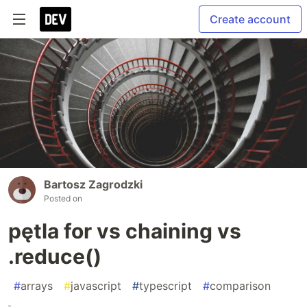
Create account
Bartosz Zagrodzki
Posted on
pętla for vs chaining vs
.reduce()
#
arrays
#
javascript
#
typescript
#
comparison