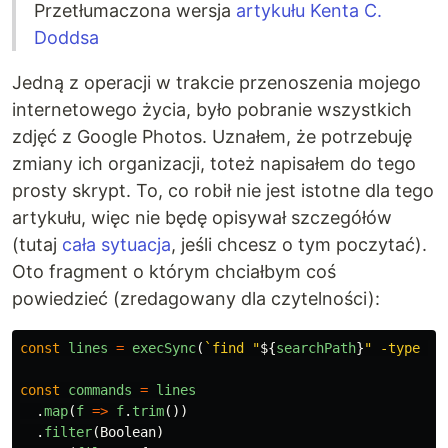
Przetłumaczona wersja
artykułu
Kenta C.
Doddsa
Jedną z operacji w trakcie przenoszenia mojego
internetowego życia, było pobranie wszystkich
zdjęć z Google Photos. Uznałem, że potrzebuję
zmiany ich organizacji, toteż napisałem do tego
prosty skrypt. To, co robił nie jest istotne dla tego
artykułu, więc nie będę opisywał szczegółów
(tutaj
cała sytuacja
, jeśli chcesz o tym poczytać).
Oto fragment o którym chciałbym coś
powiedzieć (zredagowany dla czytelności):
const
lines
=
execSync
(
`find "
${
searchPath
}
" -type f`
const
commands
=
lines
.
map
(
f
=>
f
.
trim
())
.
filter
(
Boolean
)