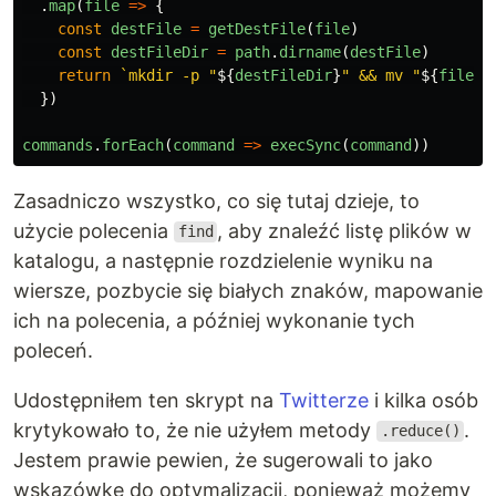
.
map
(
file
=>
{
const
destFile
=
getDestFile
(
file
)
const
destFileDir
=
path
.
dirname
(
destFile
)
return
`mkdir -p "
${
destFileDir
}
" && mv "
${
file
}
"
})
commands
.
forEach
(
command
=>
execSync
(
command
))
Zasadniczo wszystko, co się tutaj dzieje, to
użycie polecenia
, aby znaleźć listę plików w
find
katalogu, a następnie rozdzielenie wyniku na
wiersze, pozbycie się białych znaków, mapowanie
ich na polecenia, a później wykonanie tych
poleceń.
Udostępniłem ten skrypt na
Twitterze
i kilka osób
krytykowało to, że nie użyłem metody
.
.reduce()
Jestem prawie pewien, że sugerowali to jako
wskazówkę do optymalizacji, ponieważ możemy