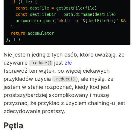
if
(
file
)
{
const
destFile
=
getDestFile
(
file
)
const
destFileDir
=
path
.
dirname
(
destFile
)
accumulator
.
push
(
`mkdir -p "
${
destFileDir
}
" && mv
}
return
accumulator
},
[])
Nie jestem jedną z tych osób, które uważają, że
używanie
jest
złe
.reduce()
(sprawdź ten wątek, po więcej ciekawych
przykładów użycia
), ale myślę, że
.reduce()
jestem w stanie rozpoznać, kiedy kod jest
prostszy/bardziej skomplikowany i muszę
przyznać, że przykład z użyciem chaining-u jest
zdecydowanie prostszy.
Pętla