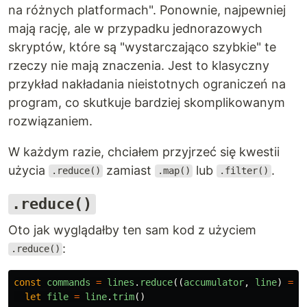
na różnych platformach". Ponownie, najpewniej
mają rację, ale w przypadku jednorazowych
skryptów, które są "wystarczająco szybkie" te
rzeczy nie mają znaczenia. Jest to klasyczny
przykład nakładania nieistotnych ograniczeń na
program, co skutkuje bardziej skomplikowanym
rozwiązaniem.
W każdym razie, chciałem przyjrzeć się kwestii
użycia
zamiast
lub
.
.reduce()
.map()
.filter()
.reduce()
Oto jak wyglądałby ten sam kod z użyciem
:
.reduce()
const
commands
=
lines
.
reduce
((
accumulator
,
line
)
=>
let
file
=
line
.
trim
()