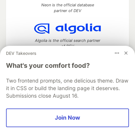
Neon is the official database
partner of DEV
Algolia is the official search partner
of DEV
DEV Takeovers
What's your comfort food?
DEV Community
— A space to discuss and keep up software
Two frontend prompts, one delicious theme. Draw
development and manage your software career
Home
DEV Challenges
DEV++
Videos
it in CSS or build the landing page it deserves.
DEV Education Tracks
DEV Help
Advertise on DEV
Submissions close August 16.
Organization Accounts
DEV Showcase
About
Contact
Free Postgres Database
DEV Shop
MLH
Code of Conduct
Privacy Policy
Terms of Use
Join Now
Built on
Forem
— the
open source
software that powers
DEV
and other inclusive communities.
Made with love and
Ruby on Rails
. DEV Community
©
2016 -