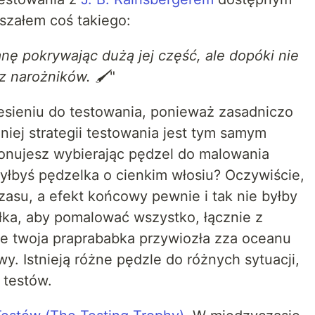
szałem coś takiego:
nę pokrywając dużą jej część, ale dopóki nie
z narożników. 🖌️
"
esieniu do testowania, ponieważ zasadniczo
iej strategii testowania jest tym samym
onujesz wybierając pędzel do malowania
użyłbyś pędzelka o cienkim włosiu? Oczywiście,
zasu, a efekt końcowy pewnie i tak nie byłby
łka, aby pomalować wszystko, łącznie z
e twoja praprababka przywiozła zza oceanu
y. Istnieją różne pędzle do różnych sytuacji,
 testów.