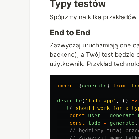
Typy testów
Spójrzmy na kilka przykładów 
End to End
Zazwyczaj uruchamiają one cał
backend), a Twój test będzie dz
użytkownik. Przykład technolo
import
{
generate
}
from
'
to
describe
(
'
todo app
'
,
()
=>
it
(
'
should work for a ty
const
user
=
generate
.
const
todo
=
generate
.
// będziemy tutaj prze
// Zazwyczaj mamy tylk