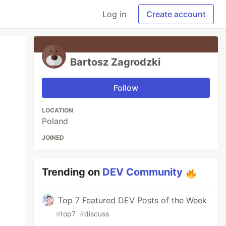
Log in
Create account
Bartosz Zagrodzki
Follow
LOCATION
Poland
JOINED
Trending on
DEV Community
Top 7 Featured DEV Posts of the Week
#
top7
#
discuss