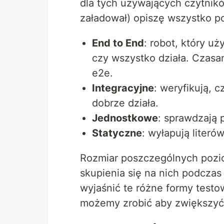
dla tych używających czytnikó
załadował) opiszę wszystko po
End to End
: robot, który uż
czy wszystko działa. Czasa
e2e.
Integracyjne
: weryfikują, 
dobrze działa.
Jednostkowe
: sprawdzają 
Statyczne
: wyłapują literó
Rozmiar poszczególnych pozio
skupienia się na nich podczas 
wyjaśnić te różne formy testow
możemy zrobić aby zwiększyć