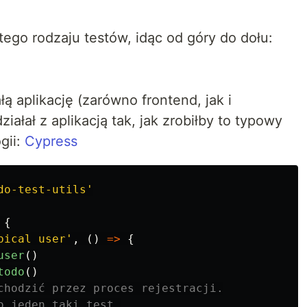
tego rodzaju testów, idąc od góry do dołu:
ą aplikację (zarówno frontend, jak i
iałał z aplikacją tak, jak zrobiłby to typowy
gii:
Cypress
do-test-utils
'
{
pical user
'
,
()
=>
{
user
()
todo
()
chodzić przez proces rejestracji.
o jeden taki test.