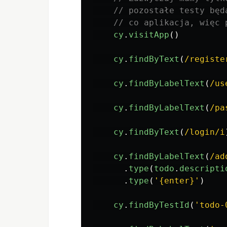
// pozostałe testy będ
// co aplikacja, więc 
cy
.
visitApp
()
cy
.
findByText
(
/registe
cy
.
findByLabelText
(
/us
cy
.
findByLabelText
(
/pa
cy
.
findByText
(
/login/i
cy
.
findByLabelText
(
/ad
.
type
(
todo
.
descripti
.
type
(
'
{enter}
'
)
cy
.
findByTestId
(
'
todo-