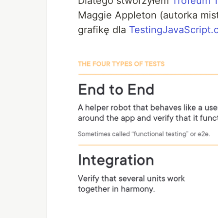
Dlatego stworzyłem
Trofeum T
Maggie Appleton (autorka mi
grafikę dla
TestingJavaScript