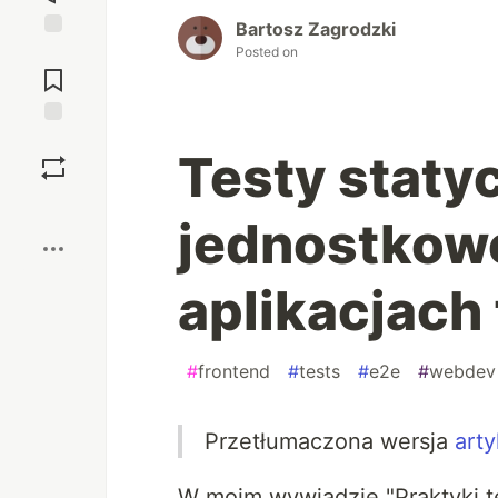
Bartosz Zagrodzki
Jump to
Posted on
Comments
Save
Testy staty
Boost
jednostkow
aplikacjach
#
frontend
#
tests
#
e2e
#
webdev
Przetłumaczona wersja
arty
W moim wywiadzie "Praktyki 