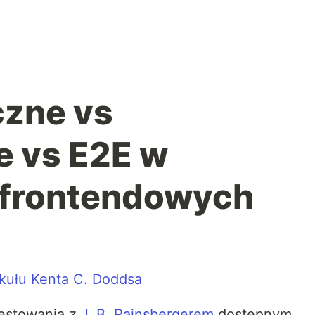
czne vs
e vs E2E w
 frontendowych
kułu
Kenta C. Doddsa
testowania z
J. B. Rainsbergerem
dostępnym