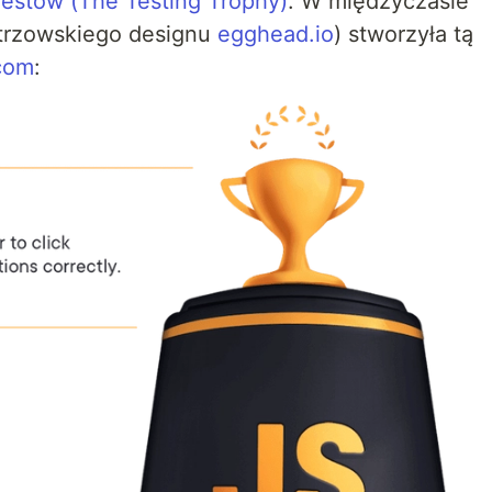
estów (The Testing Trophy)
. W międzyczasie
strzowskiego designu
egghead.io
) stworzyła tą
.com
: