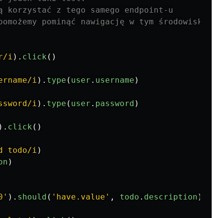
ą korzystać z tego samego endpoint-u
pomożemy pominąć nawigację w tym środowisku
r/i
).
click
()
ername/i
).
type
(
user
.
username
)
ssword/i
).
type
(
user
.
password
)
).
click
()
d todo/i
)
on
)
0
'
).
should
(
'
have.value
'
,
todo
.
description
)