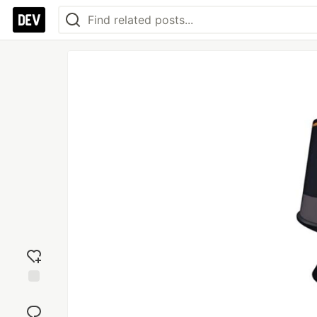
Add
reaction