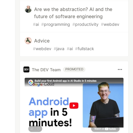
Are we the abstraction? AI and the
future of software engineering
#
ai
#
programming
#
productivity
#
webdev
Advice
#
webdev
#
java
#
ai
#
fullstack
The DEV Team
PROMOTED