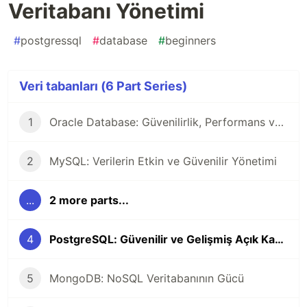
Veritabanı Yönetimi
#
postgressql
#
database
#
beginners
Veri tabanları (6 Part Series)
1
Oracle Database: Güvenilirlik, Performans ve Ölçeklenebilirlik ile Kurumsal Veri Tabanı Çözümü
2
MySQL: Verilerin Etkin ve Güvenilir Yönetimi
...
2 more parts...
4
PostgreSQL: Güvenilir ve Gelişmiş Açık Kaynak Veritabanı Yönetimi
5
MongoDB: NoSQL Veritabanının Gücü