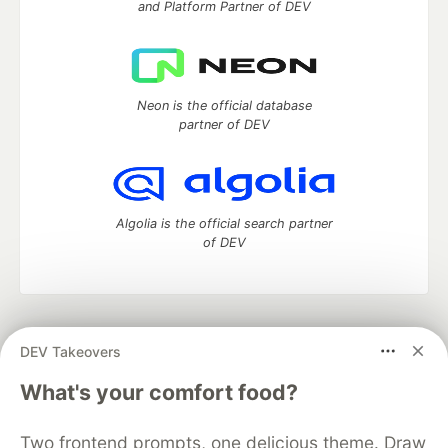
and Platform Partner of DEV
Neon is the official database
partner of DEV
Algolia is the official search partner
of DEV
DEV Community
— A space to discuss and keep up software
DEV Takeovers
development and manage your software career
Home
DEV Challenges
DEV++
Videos
What's your comfort food?
DEV Education Tracks
DEV Help
Advertise on DEV
Organization Accounts
DEV Showcase
About
Contact
Two frontend prompts, one delicious theme. Draw
Free Postgres Database
DEV Shop
MLH