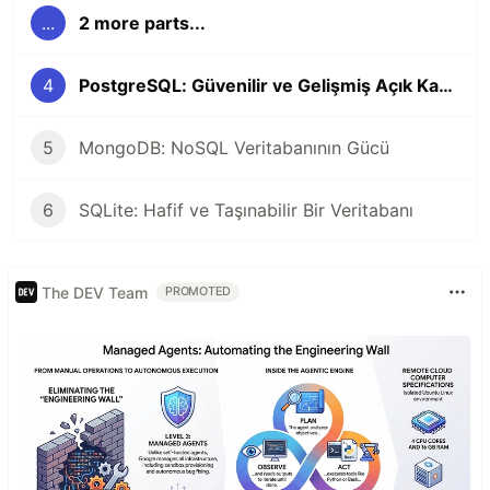
...
2 more parts...
4
PostgreSQL: Güvenilir ve Gelişmiş Açık Kaynak Veritabanı Yönetimi
5
MongoDB: NoSQL Veritabanının Gücü
6
SQLite: Hafif ve Taşınabilir Bir Veritabanı
The DEV Team
PROMOTED