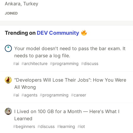
Ankara, Turkey
JOINED
Trending on
DEV Community
Your model doesn't need to pass the bar exam. It
needs to parse a log file.
#
ai
#
architecture
#
programming
#
discuss
"Developers Will Lose Their Jobs": How You Were
All Wrong
#
ai
#
agents
#
programming
#
career
I Lived on 100 GB for a Month — Here's What I
Learned
#
beginners
#
discuss
#
learning
#
iot