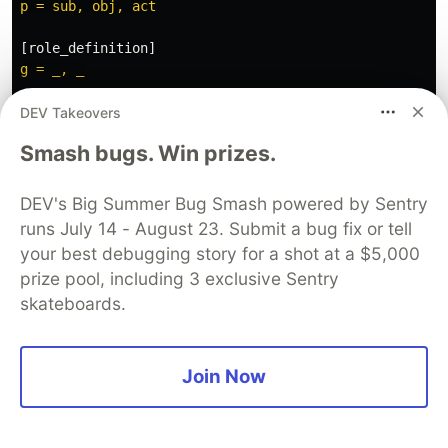
p = sub, obj, act
[
role_definition
]
g = _, _
[
policy
]
DEV Takeovers
p, admin, /admin, GET
Smash bugs. Win prizes.
p, user, /profile, GET
[
role_assignment
]
DEV's Big Summer Bug Smash powered by Sentry
g, alice, admin
runs July 14 - August 23. Submit a bug fix or tell
g, bob, user
your best debugging story for a shot at a $5,000
prize pool, including 3 exclusive Sentry
Nesta política, o
admin
tem acesso à rota
/admin
skateboards.
e o
user
à rota
. O usuário
Alice
é
/profile
atribuído ao papel de
admin
, enquanto
Bob
é um
user
.
Join Now