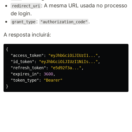
: A mesma URL usada no processo
redirect_uri
de login.
:
.
grant_type
"authorization_code"
A resposta incluirá:
{
"access_token"
:
"eyJhbGciOiJIUzI1..."
,
"id_token"
:
"eyJhbGciOiJIUzI1NiIs..."
,
"refresh_token"
:
"e5d92f3a..."
,
"expires_in"
:
3600
,
"token_type"
:
"Bearer"
}