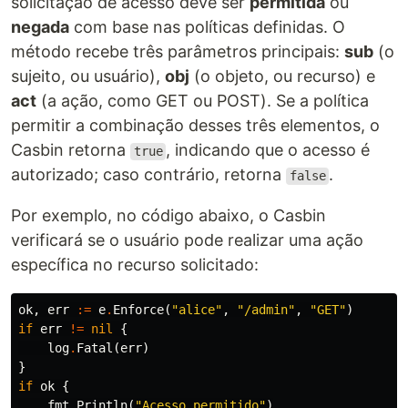
solicitação de acesso deve ser
permitida
ou
negada
com base nas políticas definidas. O
método recebe três parâmetros principais:
sub
(o
sujeito, ou usuário),
obj
(o objeto, ou recurso) e
act
(a ação, como GET ou POST). Se a política
permitir a combinação desses três elementos, o
Casbin retorna
, indicando que o acesso é
true
autorizado; caso contrário, retorna
.
false
Por exemplo, no código abaixo, o Casbin
verificará se o usuário pode realizar uma ação
específica no recurso solicitado:
ok
,
err
:=
e
.
Enforce
(
"alice"
,
"/admin"
,
"GET"
)
if
err
!=
nil
{
log
.
Fatal
(
err
)
}
if
ok
{
fmt
.
Println
(
"Acesso permitido"
)