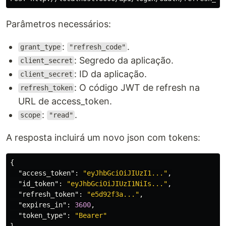
Parâmetros necessários:
:
.
grant_type
"refresh_code"
: Segredo da aplicação.
client_secret
: ID da aplicação.
client_secret
: O código JWT de refresh na
refresh_token
URL de access_token.
:
.
scope
"read"
A resposta incluirá um novo json com tokens:
{
"access_token"
:
"eyJhbGciOiJIUzI1..."
,
"id_token"
:
"eyJhbGciOiJIUzI1NiIs..."
,
"refresh_token"
:
"e5d92f3a..."
,
"expires_in"
:
3600
,
"token_type"
:
"Bearer"
}