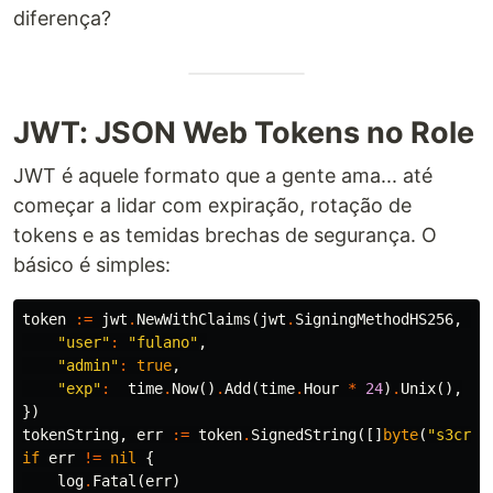
diferença?
JWT: JSON Web Tokens no Role
JWT é aquele formato que a gente ama... até
começar a lidar com expiração, rotação de
tokens e as temidas brechas de segurança. O
básico é simples:
token
:=
jwt
.
NewWithClaims
(
jwt
.
SigningMethodHS256
,
jw
"user"
:
"fulano"
,
"admin"
:
true
,
"exp"
:
time
.
Now
()
.
Add
(
time
.
Hour
*
24
)
.
Unix
(),
})
tokenString
,
err
:=
token
.
SignedString
([]
byte
(
"s3cr3t
if
err
!=
nil
{
log
.
Fatal
(
err
)