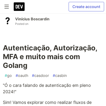
Create account
Vinícius Boscardin
Posted on
Autenticação, Autorização,
MFA e muito mais com
Golang
#
go
#
oauth
#
casdoor
#
casbin
"Ó o cara falando de autenticação em pleno
2024!"
Sim! Vamos explorar como realizar fluxos de