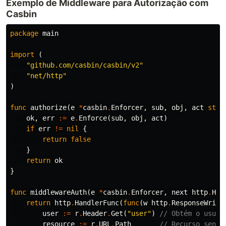
Exemplo de Middleware para Autorização com
Casbin
package
main
import
(
"github.com/casbin/casbin/v2"
"net/http"
)
func
authorize
(
e
*
casbin
.
Enforcer
,
sub
,
obj
,
act
stri
ok
,
err
:=
e
.
Enforce
(
sub
,
obj
,
act
)
if
err
!=
nil
{
return
false
}
return
ok
}
func
middlewareAuth
(
e
*
casbin
.
Enforcer
,
next
http
.
Han
return
http
.
HandlerFunc
(
func
(
w
http
.
ResponseWrite
user
:=
r
.
Header
.
Get
(
"user"
)
// Obtém o usuár
resource
:=
r
.
URL
.
Path
// Recurso sendo