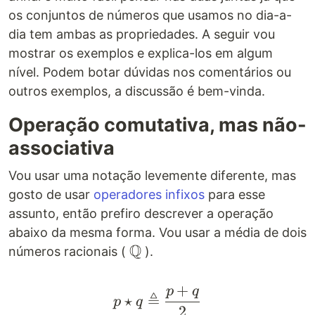
os conjuntos de números que usamos no dia-a-
dia tem ambas as propriedades. A seguir vou
mostrar os exemplos e explica-los em algum
nível. Podem botar dúvidas nos comentários ou
outros exemplos, a discussão é bem-vinda.
Operação comutativa, mas não-
associativa
Vou usar uma notação levemente diferente, mas
gosto de usar
operadores infixos
para esse
assunto, então prefiro descrever a operação
abaixo da mesma forma. Vou usar a média de dois
Q
\mathbb{Q}
números racionais (
).
+
p
q
p \star q \triangleq \f
≜
⋆
p
q
2