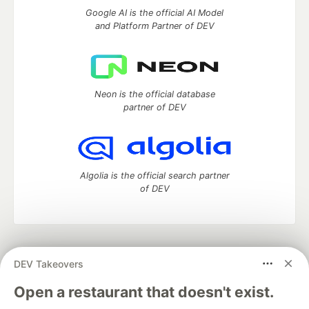
Google AI is the official AI Model
and Platform Partner of DEV
Neon is the official database
partner of DEV
Algolia is the official search partner
of DEV
DEV Community
— A space to discuss and keep up software
DEV Takeovers
development and manage your software career
Home
DEV Challenges
DEV++
Videos
Open a restaurant that doesn't exist.
DEV Education Tracks
DEV Help
Advertise on DEV