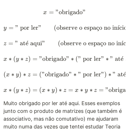
=
"
obrigado
x = "\text{obrigado}" \
"
x
=
"
por ler
"
(observe o espa
c
¸
o no in
ˊ
ı
cio
y
=
"
at
ˊ
e
aqui
"
(observe o espa
c
¸
o no in
ˊ
ı
ci
z
∗
(
∗
)
=
"
obrigado
"
∗
(
"
por ler
"
∗
"
at
ˊ
e
a
x
y
z
(
∗
)
∗
=
(
"
obrigado
"
∗
"
por ler
"
)
∗
"
at
ˊ
e
x
y
z
∗
(
∗
)
=
(
∗
)
∗
=
∗
∗
=
"
obrigad
x
y
z
x
y
z
x
y
z
Muito obrigado por ler até aqui. Esses exemplos
junto com o produto de matrizes (que também é
associativo, mas não comutativo) me ajudaram
muito numa das vezes que tentei estudar Teoria