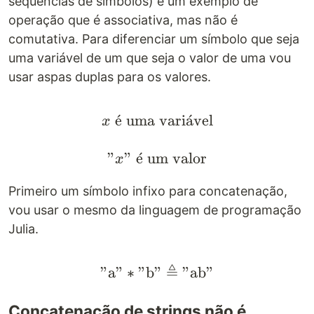
sequências de símbolos) é um exemplo de
operação que é associativa, mas não é
comutativa. Para diferenciar um símbolo que seja
uma variável de um que seja o valor de uma vou
usar aspas duplas para os valores.
ˊ
e
uma vari
x \text{ é uma variáve
a
ˊ
vel
x
"
"
ˊ
e
um valor
x
Primeiro um símbolo infixo para concatenação,
vou usar o mesmo da linguagem de programação
Julia.
≜
"
a
"
∗
"
b
"
"\text{a}" * "\text{b}
"
ab
"
Concatenação de strings não é