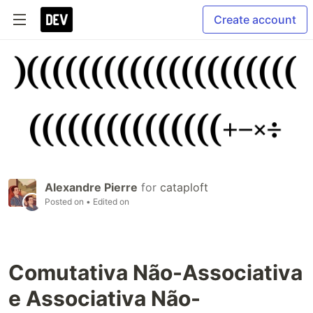
Create account
Alexandre Pierre
for
cataploft
Posted on
• Edited on
Comutativa Não-Associativa
e Associativa Não-