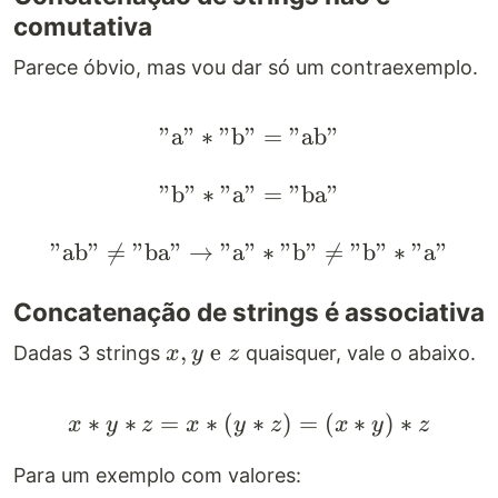
comutativa
Parece óbvio, mas vou dar só um contraexemplo.
"
a
"
∗
"
b
"
"\text{a}" * "\text{b
=
"
ab
"
"
b
"
∗
"
a
"
=
"
ba
"
"
ab
"

=
"
ba
"
→
"
a
"
∗
"
b
"

=
"
b
"
∗
"
a
"
Concatenação de strings é associativa
x, y
,
e
Dadas 3 strings
quaisquer, vale o abaixo.
x
y
z
\text{
e } z
∗
∗
=
∗
(
x * y * z = x * (y * z) 
∗
)
=
(
∗
)
∗
x
y
z
x
y
z
x
y
z
Para um exemplo com valores: