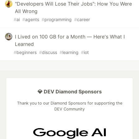
"Developers Will Lose Their Jobs": How You Were
All Wrong
#
ai
#
agents
#
programming
#
career
I Lived on 100 GB for a Month — Here's What I
Learned
#
beginners
#
discuss
#
learning
#
iot
💎 DEV Diamond Sponsors
Thank you to our Diamond Sponsors for supporting the
DEV Community