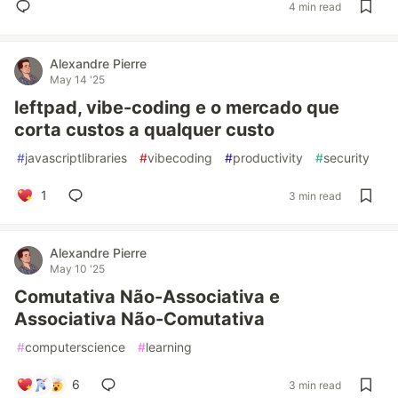
4 min read
Alexandre Pierre
May 14 '25
leftpad, vibe-coding e o mercado que
corta custos a qualquer custo
#
javascriptlibraries
#
vibecoding
#
productivity
#
security
1
3 min read
Alexandre Pierre
May 10 '25
Comutativa Não-Associativa e
Associativa Não-Comutativa
#
computerscience
#
learning
6
3 min read