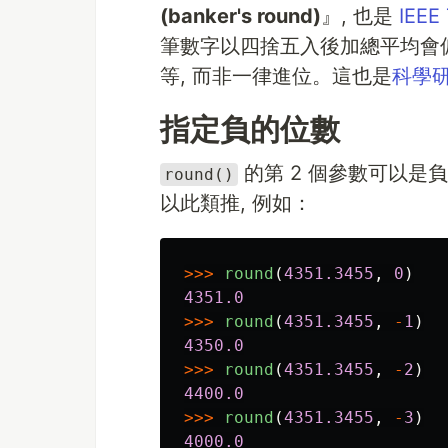
(banker's round)
』, 也是
IEEE
筆數字以四捨五入後加總平均會
等, 而非一律進位。這也是
科學
指定負的位數
的第 2 個參數可以是負數
round()
以此類推, 例如：
>>>
round
(
4351.3455
,
0
)
4351.0
>>>
round
(
4351.3455
,
-
1
)
4350.0
>>>
round
(
4351.3455
,
-
2
)
4400.0
>>>
round
(
4351.3455
,
-
3
)
4000.0