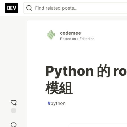
codemee
Posted on
• Edited on
Python 的 ro
模組
#
python
Add
reaction