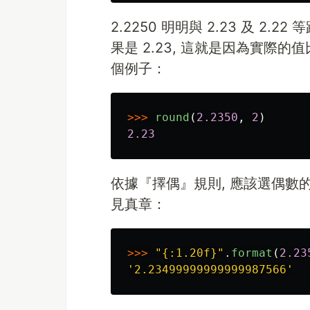
2.2250 明明與 2.23 及 2.2
果是 2.23, 這就是因為實際的值比
個例子：
>>>
round
(
2.2350
,
2
)
2.23
依據『擇偶』規則, 應該選偶數的 2
見真章：
>>>
"
{:1.20f}
"
.
format
(
2.23
'
2.23499999999999987566
'