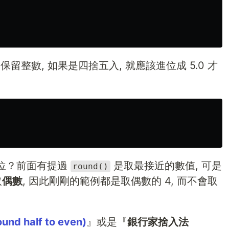
只保留整數, 如果是四捨五入, 就應該進位成 5.0 才
卻進位？前面有提過
是取最接近的數值, 可是
round()
取
偶數
, 因此剛剛的範例都是取偶數的 4, 而不會取
d half to even)
』或是『
銀行家捨入法