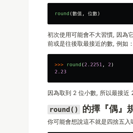
round
(
數值
,
位數
)
初次使用可能會不大習慣, 因為它
前或是往後取最接近的數, 例如
>>>
round
(
2.2251
,
2
)
2.23
因為取到 2 位小數, 所以最接近 2.
的擇『偶』
round()
你可能會想說這不就是四捨五入