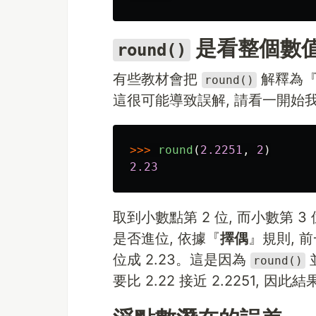
是看整個數
round()
有些教材會把
解釋為『
round()
這很可能導致誤解, 請看一開始
>>>
round
(
2.2251
,
2
)
2.23
取到小數點第 2 位, 而小數第 3 
是否進位, 依據『
擇偶
』規則, 
位成 2.23。這是因為
並
round()
要比 2.22 接近 2.2251, 因此結