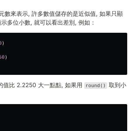
元數來表示, 許多數值儲存的是近似值, 如果只顯
示多位小數, 就可以看出差別, 例如：
0
)
50
)
值比 2.2250 大一點點, 如果用
取到小
round()