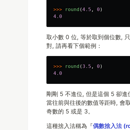
>>>
round
(
4.5
,
0
)
4.0
取小數 0 位, 等於取到個位數, 
對, 請再看下個範例：
>>>
round
(
3.5
,
0
)
4.0
剛剛 5 不進位, 但是這個 5 
當往前與往後的數值等距時, 會
奇數的 5 或是 3。
這種捨入法稱為『
偶數捨入法 (roun