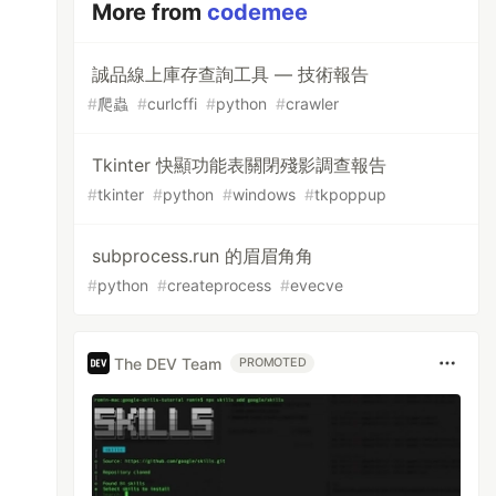
More from
codemee
誠品線上庫存查詢工具 — 技術報告
#
爬蟲
#
curlcffi
#
python
#
crawler
Tkinter 快顯功能表關閉殘影調查報告
#
tkinter
#
python
#
windows
#
tkpoppup
subprocess.run 的眉眉角角
#
python
#
createprocess
#
evecve
The DEV Team
PROMOTED