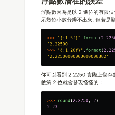
浮點數潛在的誤差
浮點數因為是以 2 進位的有限位
示幾位小數分辨不出來, 但若是顯
>>>
"
{:1.5f}
"
.
format
(
2.225
'
2.22500
'
>>>
"
{:1.20f}
"
.
format
(
2.22
'
2.22500000000000008882
'
你可以看到 2.2250 實際上儲存的
數第 2 位就會發現怪怪的：
>>>
round
(
2.2250
,
2
)
2.23