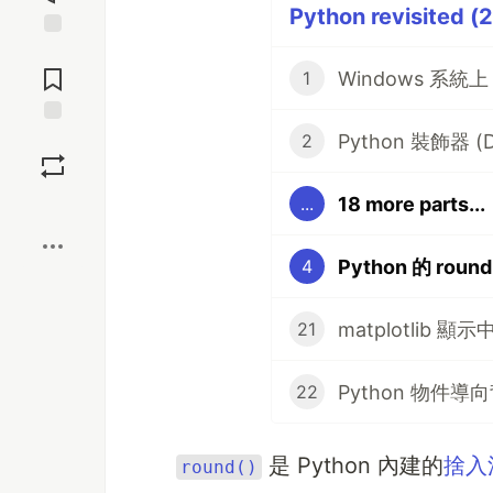
Python revisited (2
Jump to
Comments
Windows 系統上
1
Python 裝飾器 (D
Save
2
18 more parts...
...
Boost
Python 的 round
4
matplotlib 顯示
21
Python 物件導向
22
是 Python 內建的
捨入
round()