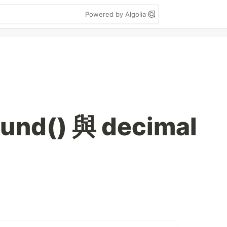
Powered by Algolia
und() 與 decimal