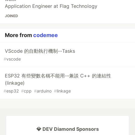
Application Engineer at Flag Technology
JOINED
More from
codemee
VScode 的自動執行機制--Tasks
#
vscode
ESP32 有些變數名稱不能用--兼談 C++ 的連結性
(linkage)
#
esp32
#
cpp
#
arduino
#
linkage
💎 DEV Diamond Sponsors