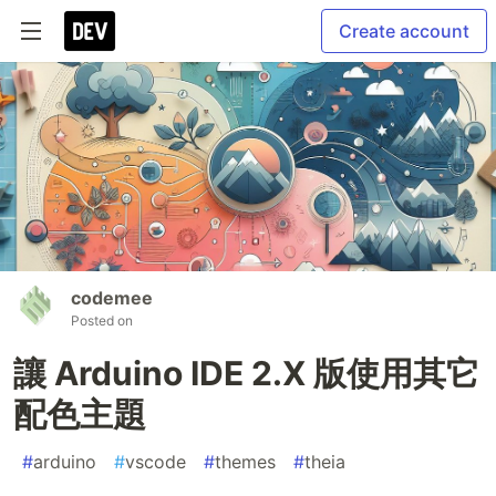
Create account
codemee
Posted on
讓 Arduino IDE 2.X 版使用其它
配色主題
#
arduino
#
vscode
#
themes
#
theia