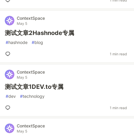
1 min read
ContextSpace
May 5
测试文章2Hashnode专属
#
hashnode
#
blog
1 min read
ContextSpace
May 5
测试文章1DEV.to专属
#
dev
#
technology
1 min read
ContextSpace
May 5