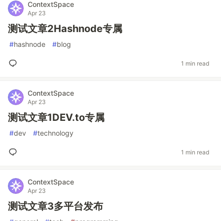
ContextSpace
Apr 23
测试文章2Hashnode专属
#
hashnode
#
blog
1 min read
ContextSpace
Apr 23
测试文章1DEV.to专属
#
dev
#
technology
1 min read
ContextSpace
Apr 23
测试文章3多平台发布