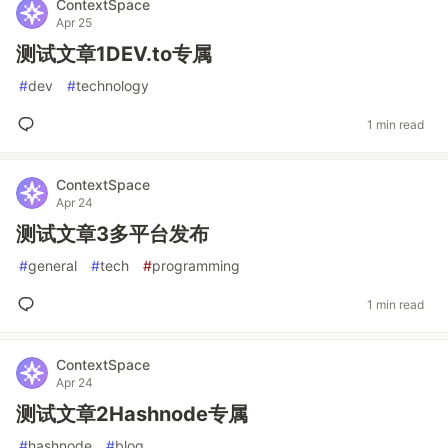
ContextSpace
Apr 25
测试文章1DEV.to专属
#
dev
#
technology
1 min read
ContextSpace
Apr 24
测试文章3多平台发布
#
general
#
tech
#
programming
1 min read
ContextSpace
Apr 24
测试文章2Hashnode专属
#
hashnode
#
blog