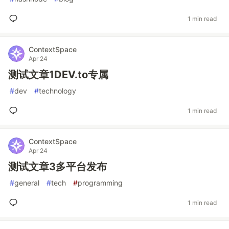
1 min read
ContextSpace
Apr 24
测试文章1DEV.to专属
#
dev
#
technology
1 min read
ContextSpace
Apr 24
测试文章3多平台发布
#
general
#
tech
#
programming
1 min read