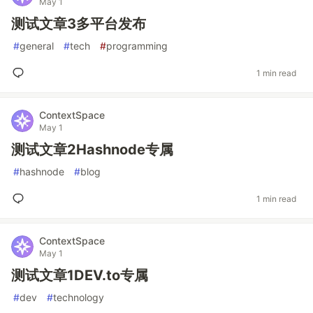
May 1
测试文章3多平台发布
#
general
#
tech
#
programming
1 min read
ContextSpace
May 1
测试文章2Hashnode专属
#
hashnode
#
blog
1 min read
ContextSpace
May 1
测试文章1DEV.to专属
#
dev
#
technology