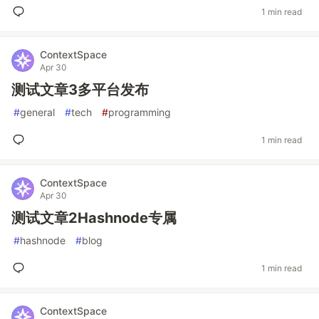
1 min read
ContextSpace
Apr 30
测试文章3多平台发布
#
general
#
tech
#
programming
1 min read
ContextSpace
Apr 30
测试文章2Hashnode专属
#
hashnode
#
blog
1 min read
ContextSpace