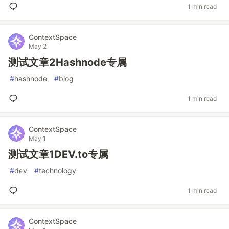
1 min read
ContextSpace
May 2
测试文章2Hashnode专属
#
hashnode
#
blog
1 min read
ContextSpace
May 1
测试文章1DEV.to专属
#
dev
#
technology
1 min read
ContextSpace