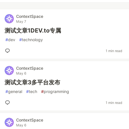
ContextSpace
May 7
测试文章1DEV.to专属
#
dev
#
technology
1 min read
ContextSpace
May 6
测试文章3多平台发布
#
general
#
tech
#
programming
1 min read
ContextSpace
May 6