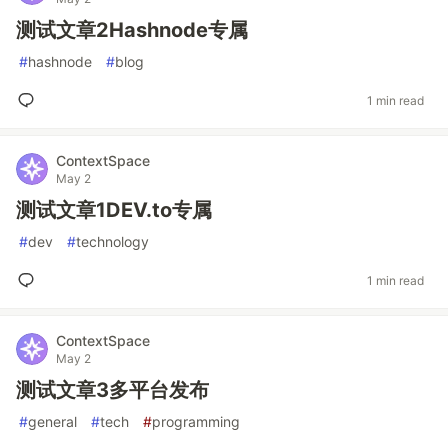
测试文章2Hashnode专属
#
hashnode
#
blog
1 min read
ContextSpace
May 2
测试文章1DEV.to专属
#
dev
#
technology
1 min read
ContextSpace
May 2
测试文章3多平台发布
#
general
#
tech
#
programming