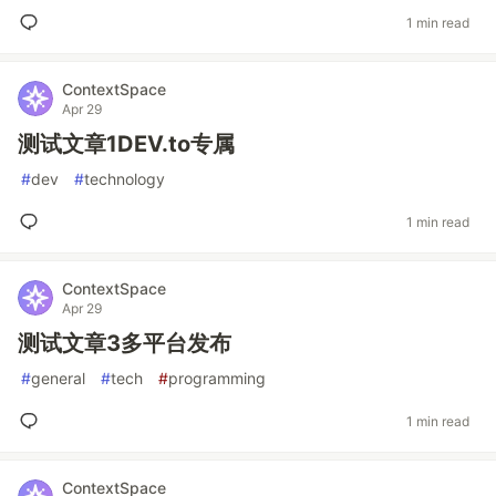
1 min read
ContextSpace
Apr 29
测试文章1DEV.to专属
#
dev
#
technology
1 min read
ContextSpace
Apr 29
测试文章3多平台发布
#
general
#
tech
#
programming
1 min read
ContextSpace