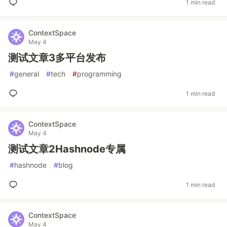
1 min read
ContextSpace
May 4
测试文章3多平台发布
#
general
#
tech
#
programming
1 min read
ContextSpace
May 4
测试文章2Hashnode专属
#
hashnode
#
blog
1 min read
ContextSpace
May 4