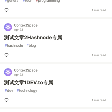
#
general
#
tech
#
programming
1 min read
ContextSpace
Apr 23
测试文章2Hashnode专属
#
hashnode
#
blog
1 min read
ContextSpace
Apr 22
测试文章1DEV.to专属
#
dev
#
technology
1 min read