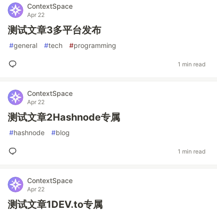
ContextSpace
Apr 22
测试文章3多平台发布
#
general
#
tech
#
programming
1 min read
ContextSpace
Apr 22
测试文章2Hashnode专属
#
hashnode
#
blog
1 min read
ContextSpace
Apr 22
测试文章1DEV.to专属