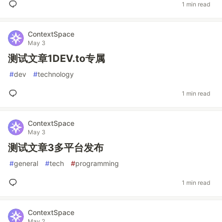
1 min read
ContextSpace
May 3
测试文章1DEV.to专属
#
dev
#
technology
1 min read
ContextSpace
May 3
测试文章3多平台发布
#
general
#
tech
#
programming
1 min read
ContextSpace
May 2