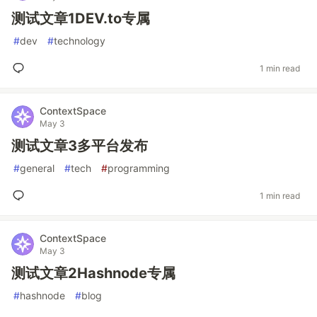
测试文章1DEV.to专属
#
dev
#
technology
1 min read
ContextSpace
May 3
测试文章3多平台发布
#
general
#
tech
#
programming
1 min read
ContextSpace
May 3
测试文章2Hashnode专属
#
hashnode
#
blog