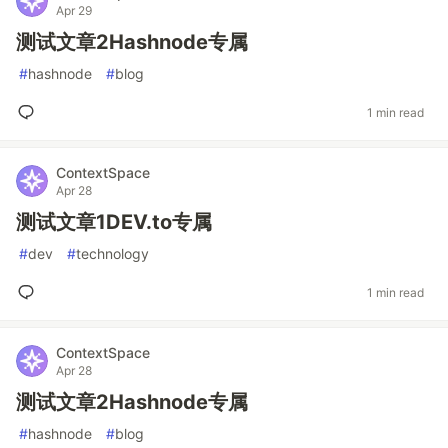
Apr 29
测试文章2Hashnode专属
#
hashnode
#
blog
1 min read
ContextSpace
Apr 28
测试文章1DEV.to专属
#
dev
#
technology
1 min read
ContextSpace
Apr 28
测试文章2Hashnode专属
#
hashnode
#
blog