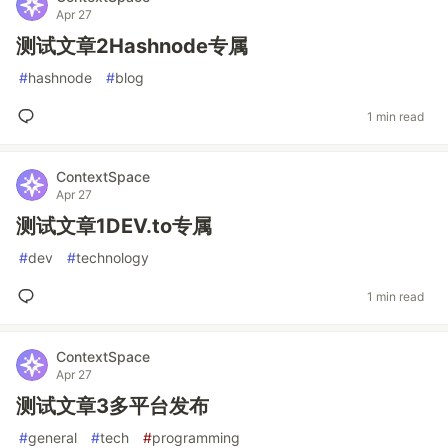
Apr 27
测试文章2Hashnode专属
#
hashnode
#
blog
1 min read
ContextSpace
Apr 27
测试文章1DEV.to专属
#
dev
#
technology
1 min read
ContextSpace
Apr 27
测试文章3多平台发布
#
general
#
tech
#
programming