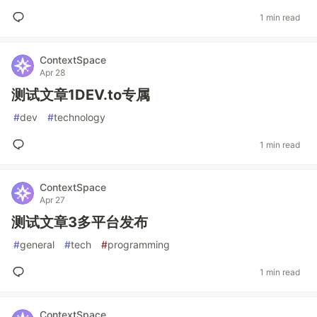
1 min read
ContextSpace
Apr 28
测试文章1DEV.to专属
#
dev
#
technology
1 min read
ContextSpace
Apr 27
测试文章3多平台发布
#
general
#
tech
#
programming
1 min read
ContextSpace