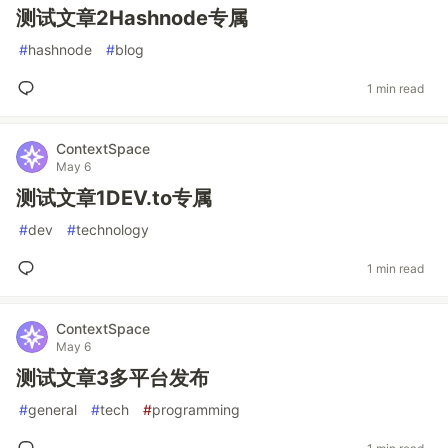
测试文章2Hashnode专属
#
hashnode
#
blog
1 min read
ContextSpace
May 6
测试文章1DEV.to专属
#
dev
#
technology
1 min read
ContextSpace
May 6
测试文章3多平台发布
#
general
#
tech
#
programming