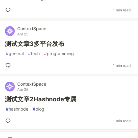
1 min read
ContextSpace
Apr 25
测试文章3多平台发布
#
general
#
tech
#
programming
1 min read
ContextSpace
Apr 25
测试文章2Hashnode专属
#
hashnode
#
blog
1 min read