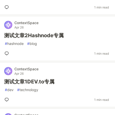
1 min read
ContextSpace
Apr 26
测试文章2Hashnode专属
#
hashnode
#
blog
1 min read
ContextSpace
Apr 26
测试文章1DEV.to专属
#
dev
#
technology
1 min read