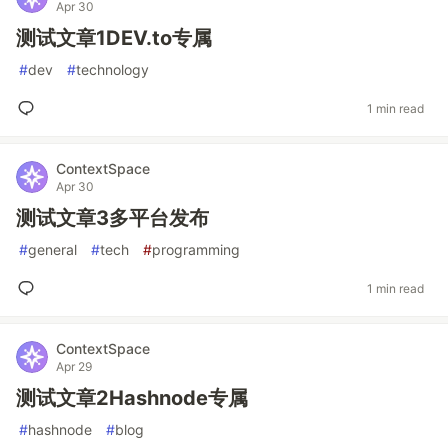
Apr 30
测试文章1DEV.to专属
#
dev
#
technology
1 min read
ContextSpace
Apr 30
测试文章3多平台发布
#
general
#
tech
#
programming
1 min read
ContextSpace
Apr 29
测试文章2Hashnode专属
#
hashnode
#
blog