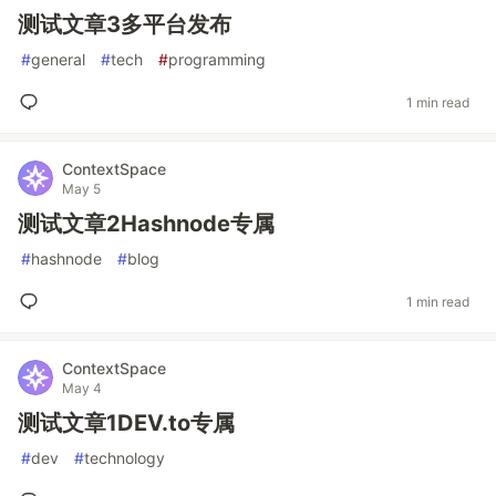
测试文章3多平台发布
#
general
#
tech
#
programming
1 min read
ContextSpace
May 5
测试文章2Hashnode专属
#
hashnode
#
blog
1 min read
ContextSpace
May 4
测试文章1DEV.to专属
#
dev
#
technology