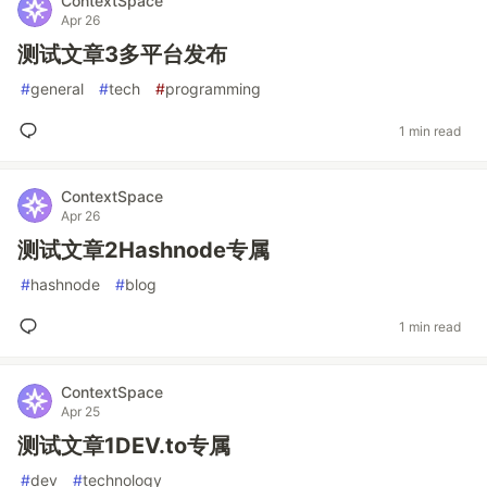
ContextSpace
Apr 26
测试文章3多平台发布
#
general
#
tech
#
programming
1 min read
ContextSpace
Apr 26
测试文章2Hashnode专属
#
hashnode
#
blog
1 min read
ContextSpace
Apr 25
测试文章1DEV.to专属
#
dev
#
technology