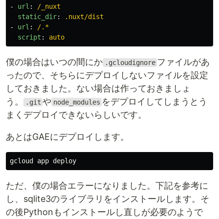
-
url
:
/_nuxt
static_dir
:
.nuxt/dist
-
url
:
/.*
script
:
auto
僕の場合はいつの間にか
ファイルがあ
.gcloudignore
ったので、そちらにデプロイしないファイルを設定
しておきました。ない場合は作っておきましょ
う。
や
をデプロイしてしまうとう
.git
node_modules
まくデプロイできないらしいです。
あとはGAEにデプロイします。
ただ、僕の場合エラーになりました。下記を参考に
し、sqlite3のライブラリをインストールします。そ
の後Pythonもインストールし直しが必要のようで