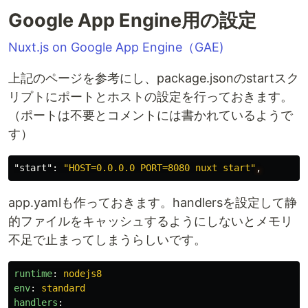
Google App Engine用の設定
Nuxt.js on Google App Engine（GAE)
上記のページを参考にし、package.jsonのstartスク
リプトにポートとホストの設定を行っておきます。
（ポートは不要とコメントには書かれているようで
す）
"start"
:
"HOST=0.0.0.0 PORT=8080 nuxt start"
,
app.yamlも作っておきます。handlersを設定して静
的ファイルをキャッシュするようにしないとメモリ
不足で止まってしまうらしいです。
runtime
:
nodejs8
env
:
standard
handlers
: