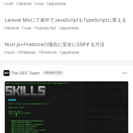
#
cdn
#
laravel
#
vue
#
japanese
Laravel Mixにて途中でJavaScriptをTypeScriptに変える
#
laravel
#
vue
#
typescript
#
japanese
Nuxt.js+Firestoreの場合に安全にSSRする方法
#
nuxt
#
firebase
#
firestore
#
japanese
The DEV Team
PROMOTED