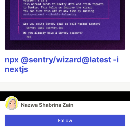
npx @sentry/wizard@latest -i
nextjs
Nazwa Shabrina Zain
Follow