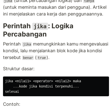
(untuk percabangan logika) dan
jika
tanya
(untuk meminta masukan dari pengguna). Artikel
ini menjelaskan cara kerja dan penggunaannya.
Perintah
: Logika
jika
Percabangan
Perintah
memungkinkan kamu mengevaluasi
jika
kondisi, lalu menjalankan blok kode jika kondisi
tersebut
(
).
benar
true
Struktur dasar:
jika <nilai1> <operator> <nilai2> maka

    ...kode jika kondisi terpenuhi...

Contoh: