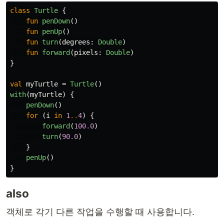
class
Turtle
{
fun
penDown
()
fun
penUp
()
fun
turn
(
degrees
:
Double
)
fun
forward
(
pixels
:
Double
)
}
val
myTurtle
=
Turtle
()
with
(
myTurtle
)
{
penDown
()
for
(
i
in
1
..
4
)
{
forward
(
100.0
)
turn
(
90.0
)
}
penUp
()
}
also
객체로 각기 다른 작업을 수행할 때 사용합니다.