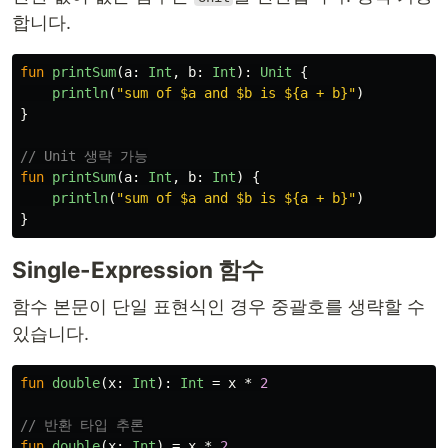
합니다.
fun
printSum
(
a
:
Int
,
b
:
Int
):
Unit
{
println
(
"sum of $a and $b is ${a + b}"
)
}
// Unit 생략 가능
fun
printSum
(
a
:
Int
,
b
:
Int
)
{
println
(
"sum of $a and $b is ${a + b}"
)
}
Single-Expression 함수
함수 본문이 단일 표현식인 경우 중괄호를 생략할 수
있습니다.
fun
double
(
x
:
Int
):
Int
=
x
*
2
// 반환 타입 추론
fun
double
(
x
:
Int
)
=
x
*
2