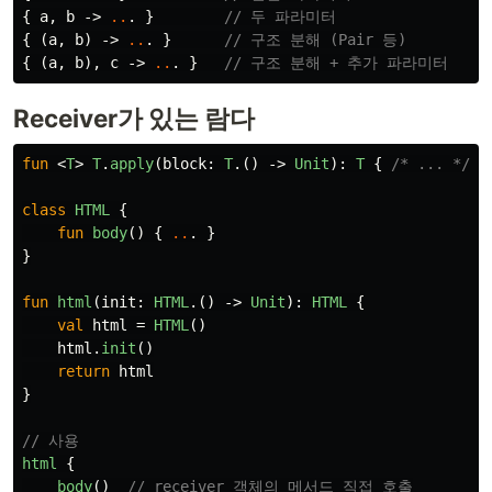
{
a
,
b
->
..
.
}
// 두 파라미터
{
(
a
,
b
)
->
..
.
}
// 구조 분해 (Pair 등)
{
(
a
,
b
),
c
->
..
.
}
// 구조 분해 + 추가 파라미터
Receiver가 있는 람다
fun
<
T
>
T
.
apply
(
block
:
T
.()
->
Unit
):
T
{
/* ... */
}
class
HTML
{
fun
body
()
{
..
.
}
}
fun
html
(
init
:
HTML
.()
->
Unit
):
HTML
{
val
html
=
HTML
()
html
.
init
()
return
html
}
// 사용
html
{
body
()
// receiver 객체의 메서드 직접 호출