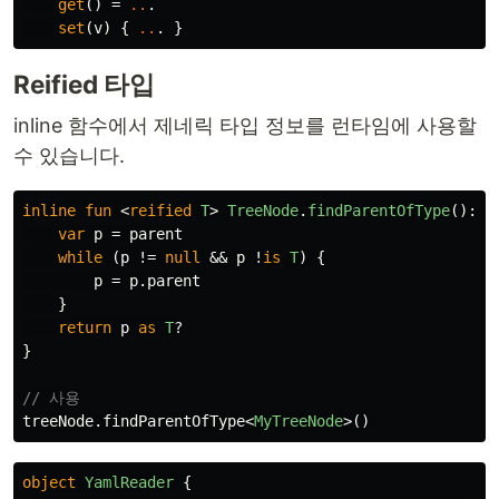
get
()
=
..
.
set
(
v
)
{
..
.
}
Reified 타입
inline 함수에서 제네릭 타입 정보를 런타임에 사용할
수 있습니다.
inline
fun
<
reified
T
>
TreeNode
.
findParentOfType
():
T
var
p
=
parent
while
(
p
!=
null
&&
p
!
is
T
)
{
p
=
p
.
parent
}
return
p
as
T
?
}
// 사용
treeNode
.
findParentOfType
<
MyTreeNode
>()
object
YamlReader
{