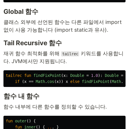
Global 함수
클래스 외부에 선언된 함수는 다른 파일에서 import
없이 사용 가능합니다 (import static과 유사).
Tail Recursive 함수
재귀 함수 최적화를 위해
키워드를 사용합니
tailrec
다. JVM에서만 지원됩니다.
tailrec
fun
findFixPoint
(
x
:
Double
=
1.0
):
Double
=
if
(
x
==
Math
.
cos
(
x
))
x
else
findFixPoint
(
Math
.
co
함수 내 함수
함수 내부에 다른 함수를 정의할 수 있습니다.
fun
outer
()
{
fun
inner
()
{
..
.
}