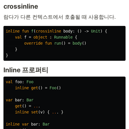
crossinline
람다가 다른 컨텍스트에서 호출될 때 사용합니다.
inline
fun
f
(
crossinline
body
:
()
->
Unit
)
{
val
f
=
object
: 
Runnable
{
override
fun
run
()
=
body
()
}
}
Inline 프로퍼티
val
foo
:
Foo
inline
get
()
=
Foo
()
var
bar
:
Bar
get
()
=
..
.
inline
set
(
v
)
{
..
.
}
inline
var
bar
:
Bar