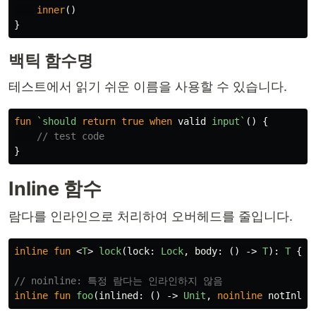
inner
()
}
백틱 함수명
테스트에서 읽기 쉬운 이름을 사용할 수 있습니다.
fun
`should
return
true
when
valid
input`
()
{
// test code
}
Inline 함수
람다를 인라인으로 처리하여 오버헤드를 줄입니다.
inline
fun
<
T
>
lock
(
lock
:
Lock
,
body
:
()
->
T
):
T
{
.
// noinline: 특정 람다는 인라인하지 않음
inline
fun
foo
(
inlined
:
()
->
Unit
,
noinline
notInlin