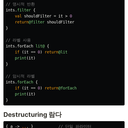
// 명시적 반환
ints
.
filter
{
val
shouldFilter
=
it
>
0
return
@filter
shouldFilter
}
// 라벨 사용
ints
.
forEach
lit@
{
if
(
it
==
0
)
return
@lit
print
(
it
)
}
// 암시적 라벨
ints
.
forEach
{
if
(
it
==
0
)
return
@forEach
print
(
it
)
}
Destructuring 람다
{
a
->
..
.
}
// 단일 파라미터