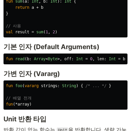
fun
sum
(
a
:
Int
,
b
:
Int
):
Int
{
return
a
+
b
}
// 사용
val
result
=
sum
(
1
,
2
)
기본 인자 (Default Arguments)
fun
read
(
b
:
Array
<
Byte
>,
off
:
Int
=
0
,
len
:
Int
=
b
.
s
가변 인자 (Vararg)
fun
foo
(
vararg
strings
:
String
)
{
/* ... */
}
// 배열 전개
fun
(*
array
)
Unit 반환 타입
반환 값이 없는 함수는
을 반환합니다. 생략 가능
Unit