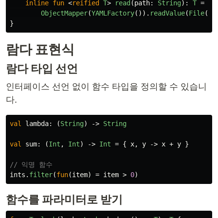
inline
fun
<
reified
T
>
read
(
path
:
String
):
T
=
ObjectMapper
(
YAMLFactory
()).
readValue
(
File
(
pa
}
람다 표현식
람다 타입 선언
인터페이스 선언 없이 함수 타입을 정의할 수 있습니
다.
val
lambda
:
(
String
)
->
String
val
sum
:
(
Int
,
Int
)
->
Int
=
{
x
,
y
->
x
+
y
}
// 익명 함수
ints
.
filter
(
fun
(
item
)
=
item
>
0
)
함수를 파라미터로 받기