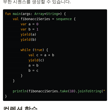
무한 시퀀스를 생성할 수 있습니다.
fun
main
(
args
:
Array
<
String
>)
{
val
fibonacciSeries
=
sequence
{
var
a
=
0
var
b
=
1
yield
(
a
)
yield
(
b
)
while
(
true
)
{
val
c
=
a
+
b
yield
(
c
)
a
=
b
b
=
c
}
}
println
(
fibonacciSeries
.
take
(
10
).
joinToString
(
","
}
컬렉션 함수