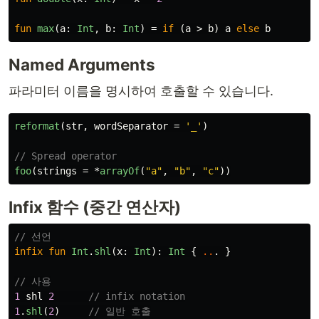
fun
max
(
a
:
Int
,
b
:
Int
)
=
if
(
a
>
b
)
a
else
b
Named Arguments
파라미터 이름을 명시하여 호출할 수 있습니다.
reformat
(
str
,
wordSeparator
=
'_'
)
// Spread operator
foo
(
strings
=
*
arrayOf
(
"a"
,
"b"
,
"c"
))
Infix 함수 (중간 연산자)
// 선언
infix
fun
Int
.
shl
(
x
:
Int
):
Int
{
..
.
}
// 사용
1
shl
2
// infix notation
1
.
shl
(
2
)
// 일반 호출