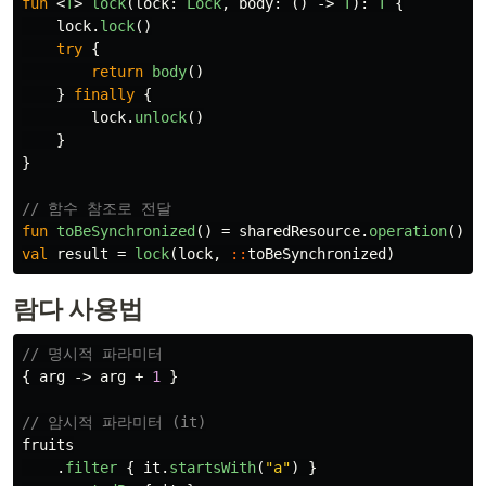
fun
<
T
>
lock
(
lock
:
Lock
,
body
:
()
->
T
):
T
{
lock
.
lock
()
try
{
return
body
()
}
finally
{
lock
.
unlock
()
}
}
// 함수 참조로 전달
fun
toBeSynchronized
()
=
sharedResource
.
operation
()
val
result
=
lock
(
lock
,
::
toBeSynchronized
)
람다 사용법
// 명시적 파라미터
{
arg
->
arg
+
1
}
// 암시적 파라미터 (it)
fruits
.
filter
{
it
.
startsWith
(
"a"
)
}