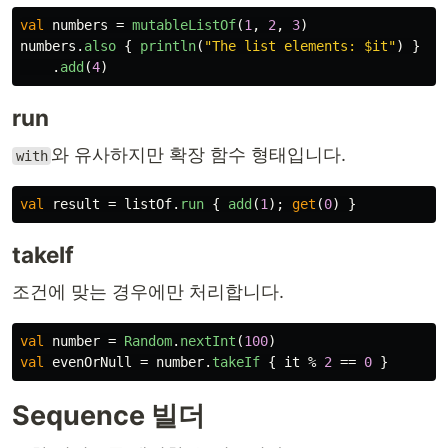
val
numbers
=
mutableListOf
(
1
,
2
,
3
)
numbers
.
also
{
println
(
"The list elements: $it"
)
}
.
add
(
4
)
run
와 유사하지만 확장 함수 형태입니다.
with
val
result
=
listOf
.
run
{
add
(
1
);
get
(
0
)
}
takeIf
조건에 맞는 경우에만 처리합니다.
val
number
=
Random
.
nextInt
(
100
)
val
evenOrNull
=
number
.
takeIf
{
it
%
2
==
0
}
Sequence 빌더