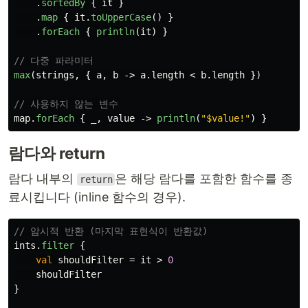
.
sortedBy
{
it
}
.
map
{
it
.
toUpperCase
()
}
.
forEach
{
println
(
it
)
}
// 다중 파라미터
max
(
strings
,
{
a
,
b
->
a
.
length
<
b
.
length
})
// 사용하지 않는 변수
map
.
forEach
{
_
,
value
->
println
(
"$value!"
)
}
람다와 return
람다 내부의
은 해당 람다를 포함한 함수를 종
return
료시킵니다 (inline 함수의 경우).
// 암시적 반환 (마지막 표현식이 반환값)
ints
.
filter
{
val
shouldFilter
=
it
>
0
shouldFilter
}