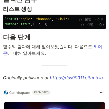
리스트 생성
listOf
(
"apple"
,
"banana"
,
"kiwi"
)
// 불변 리스트
mutableListOf
(
1
,
2
,
3
)
// 가변 리스트
다음 단계
함수와 람다에 대해 알아보았습니다. 다음으로
제어
문
에 대해 알아보세요.
Originally published at
https://dss99911.github.io
Guardsquare
PROMOTED