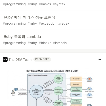
#
programming
#
ruby
#
basics
#
syntax
Ruby 예외 처리와 정규 표현식
#
programming
#
ruby
#
exception
#
regex
Ruby 블록과 Lambda
#
programming
#
ruby
#
blocks
#
lambda
The DEV Team
PROMOTED