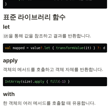
}
표준 라이브러리 함수
let
을 통해 값을 참조하고 결과를 반환합니다.
it
val
mapped
=
value
?.
let
{
transformValue
(
it
)
}
?:
def
apply
객체의 메서드를 호출하고 객체 자체를 반환합니다.
IntArray
(
size
).
apply
{
fill
(-
1
)
}
with
한 객체의 여러 메서드를 호출할 때 유용합니다.