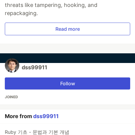
threats like tampering, hooking, and
repackaging.
Read more
dss99911
Follow
JOINED
More from
dss99911
Ruby 기초 - 문법과 기본 개념