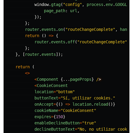
window
.
gtag
(
"
config
"
,
process
.
env
.
GOOGLE_
page_path
:
url
,
});
};
router
.
events
.
on
(
"
routeChangeComplete
"
,
handl
return 
()
=>
{
router
.
events
.
off
(
"
routeChangeComplete
"
,
};
},
[
router
.
events
]);
return 
(
<>
<
Component
{...
pageProps
}
/
<
CookieConsent
location
=
"
bottom
"
buttonText
=
"
Sí, utilizar cookies.
"
onAccept
=
{()
=>
location
.
reload
()}
cookieName
=
"
CookieConsent
"
expires
=
{
150
}
enableDeclineButton
=
"
true
"
declineButtonText
=
"
No, no utilizar cookie