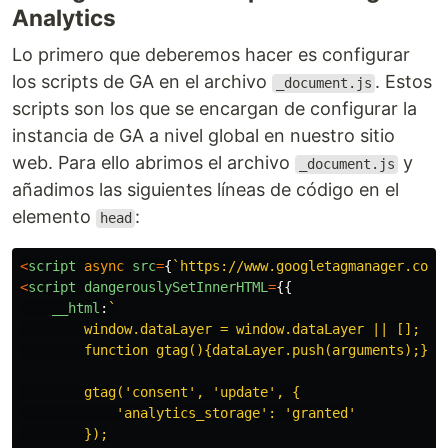
Analytics
Lo primero que deberemos hacer es configurar
los scripts de GA en el archivo
. Estos
_document.js
scripts son los que se encargan de configurar la
instancia de GA a nivel global en nuestro sitio
web. Para ello abrimos el archivo
y
_document.js
añadimos las siguientes líneas de código en el
elemento
:
head
<
script
async
src
=
{
`https://www.googletagmanager.com/
<
script
dangerouslySetInnerHTML
=
{{
__html
:
`

        window.dataLayer = window.dataLayer || [];

        function gtag(){dataLayer.push(arguments);}

        gtag('consent', 'update', {

            'analytics_storage': 'granted'

        });
