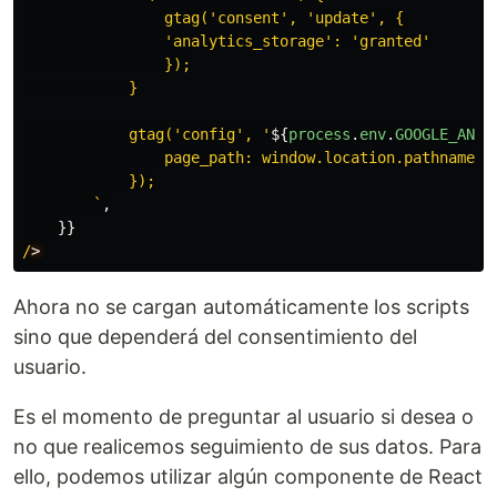
                gtag('consent', 'update', {

                'analytics_storage': 'granted'

                });

            }

            gtag('config', '
${
process
.
env
.
GOOGLE_ANAL
                page_path: window.location.pathname,

            });

        `
,
}}
/
Ahora no se cargan automáticamente los scripts
sino que dependerá del consentimiento del
usuario.
Es el momento de preguntar al usuario si desea o
no que realicemos seguimiento de sus datos. Para
ello, podemos utilizar algún componente de React