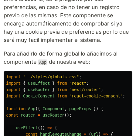
preferencias, en caso de no tener un registro
previo de las mismas. Este componente se
encarga automáticamente de comprobar si ya
hay una cookie previa de preferencias por lo que
será muy facil implementar el sistema.
Para añadirlo de forma global lo añadimos al
componente
de nuestra web:
App
import
"
../styles/globals.css
"
;
import
{
useEffect
}
from
"
react
"
;
import
{
useRouter
}
from
"
next/router
"
;
import
CookieConsent
from
"
react-cookie-consent
"
;
function
App
({
Component
,
pageProps
})
{
const
router
=
useRouter
();
useEffect
(()
=>
{
const
handleRouteChange
=
(
url
)
=>
{