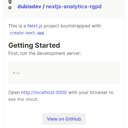
dubisdev
/
nextjs-analytics-rgpd
This is a
Next.js
project bootstrapped with
.
create-next-app
Getting Started
First, run the development server:
#
 or
yarn dev
Open
http://localhost:3000
with your browser to
see the result.
You can start editing the page by modifying
. The page auto-updates as you
pages/index.js
View on GitHub
edit the file.