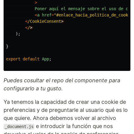
>
Poner
aquí
el
mensaje
sobre
el
uso
de
coo
<
a
href
=
"
#enlace_hacia_politica_de_cookie
<
/CookieConsent
<
/
);
}
export
default
App
;
Puedes cosultar el repo del componente para
configurarlo a tu gusto.
Ya tenemos la capacidad de crear una cookie de
preferencias y de preguntarle al usuario qué es lo
que quiere. Ahora debemos volver al archivo
e introducir la función que nos
_document.js