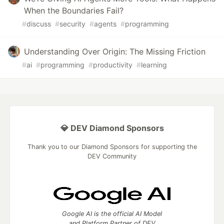
When the Boundaries Fail?
#
discuss
#
security
#
agents
#
programming
Understanding Over Origin: The Missing Friction
#
ai
#
programming
#
productivity
#
learning
💎 DEV Diamond Sponsors
Thank you to our Diamond Sponsors for supporting the
DEV Community
Google AI is the official AI Model
and Platform Partner of DEV