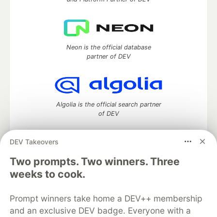
Neon is the official database
partner of DEV
Algolia is the official search partner
of DEV
DEV Takeovers
Two prompts. Two winners. Three
DEV Community
— A space to discuss and keep up software
development and manage your software career
weeks to cook.
Home
DEV Challenges
DEV++
Videos
DEV Education Tracks
DEV Help
Advertise on DEV
Prompt winners take home a DEV++ membership
Organization Accounts
DEV Showcase
About
Contact
and an exclusive DEV badge. Everyone with a
Free Postgres Database
DEV Shop
MLH