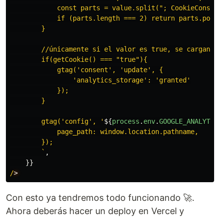
            const parts = value.split("; CookieConsent
            if (parts.length === 2) return parts.pop()
        }

        //únicamente si el valor es true, se cargan lo
        if(getCookie() === "true"){

            gtag('consent', 'update', {

                'analytics_storage': 'granted'

            });

        }

        gtag('config', '
${
process
.
env
.
GOOGLE_ANALYTIC
            page_path: window.location.pathname,

        });

        `
,
}}
/
Con esto ya tendremos todo funcionando 🚀.
Ahora deberás hacer un deploy en Vercel y