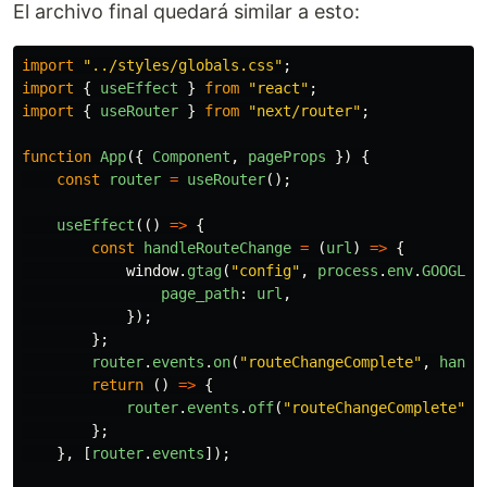
El archivo final quedará similar a esto:
import
"
../styles/globals.css
"
;
import
{
useEffect
}
from
"
react
"
;
import
{
useRouter
}
from
"
next/router
"
;
function
App
({
Component
,
pageProps
})
{
const
router
=
useRouter
();
useEffect
(()
=>
{
const
handleRouteChange
=
(
url
)
=>
{
window
.
gtag
(
"
config
"
,
process
.
env
.
GOOGLE_
page_path
:
url
,
});
};
router
.
events
.
on
(
"
routeChangeComplete
"
,
handl
return 
()
=>
{
router
.
events
.
off
(
"
routeChangeComplete
"
,
};
},
[
router
.
events
]);