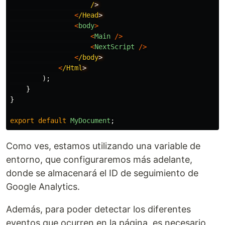
/
<
/Head
<
body
>
<
Main
/>
<
NextScript
/>
<
/body
<
/Html
);
}
}
export
default
MyDocument
;
Como ves, estamos utilizando una variable de
entorno, que configuraremos más adelante,
donde se almacenará el ID de seguimiento de
Google Analytics.
Además, para poder detectar los diferentes
eventos que ocurren en la página, es necesario