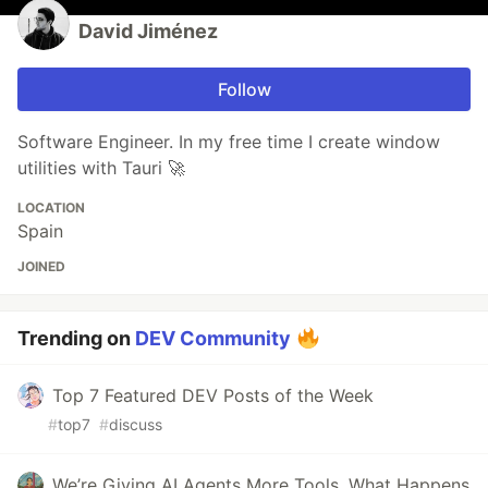
David Jiménez
Follow
Software Engineer. In my free time I create window
utilities with Tauri 🚀
LOCATION
Spain
JOINED
Trending on
DEV Community
Top 7 Featured DEV Posts of the Week
#
top7
#
discuss
We’re Giving AI Agents More Tools. What Happens