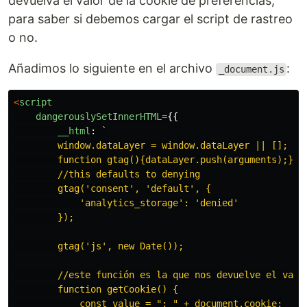
devuelva el valor de la cookie de preferencias,
para saber si debemos cargar el script de rastreo
o no.
Añadimos lo siguiente en el archivo
:
_document.js
<
script
dangerouslySetInnerHTML
=
{{
__html
:
`

        window.dataLayer = window.dataLayer || [];

        function gtag(){dataLayer.push(arguments);}

        //this defaults to denying

        gtag('consent', 'default', {

            'analytics_storage': 'denied'

        });

        gtag('js', new Date());

        //este función es la que nos devuelve el valor
        function getCookie() {

            const value = "; " + document.cookie;
