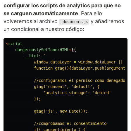
configurar los scripts de analytics para que no
se carguen automáticamente
. Para ello
volveremos al archivo
y añadiremos
_document.js
un condicional a nuestro código:
<
script
dangerouslySetInnerHTML
=
{{
__html
:
`

            window.dataLayer = window.dataLayer || [];
            function gtag(){dataLayer.push(arguments);
            //configuramos el permiso como denegado en
            gtag('consent', 'default', {

                'analytics_storage': 'denied'

            });

            gtag('js', new Date());

            //comprobamos el consentimiento

            if( consentimiento ) {
