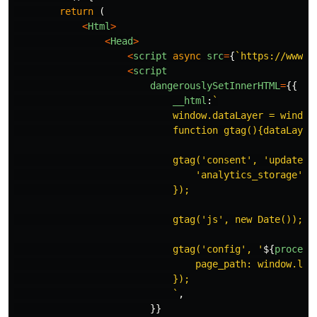
return 
(
<
Html
>
<
Head
>
<
script
async
src
=
{
`https://www.g
<
script
dangerouslySetInnerHTML
=
{{
__html
:
`

                            window.dataLayer = window.
                            function gtag(){dataLayer.
                            gtag('consent', 'update', 
                                'analytics_storage': '
                            });

                            gtag('js', new Date());

                            gtag('config', '
${
process
                                page_path: window.loca
                            });

                            `
,
}}