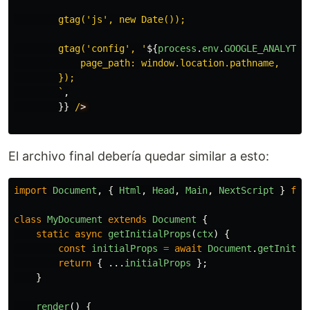
        gtag('js', new Date());

        gtag('config', '
${
process
.
env
.
GOOGLE_ANALYTIC
            page_path: window.location.pathname,

        });

        `
,
}}
/
El archivo final debería quedar similar a esto:
import
Document
,
{
Html
,
Head
,
Main
,
NextScript
}
fro
class
MyDocument
extends
Document
{
static
async
getInitialProps
(
ctx
)
{
const
initialProps
=
await
Document
.
getInitia
return
{
...
initialProps
};
}
render
()
{