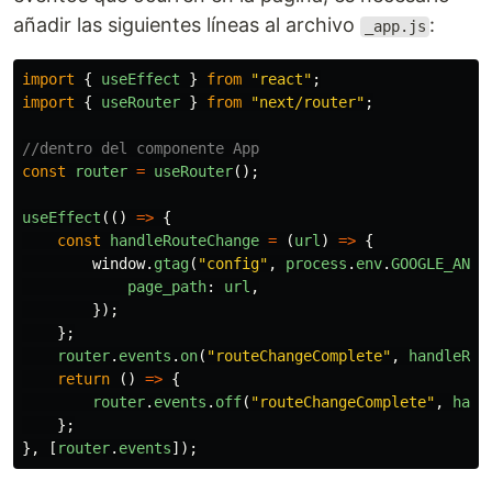
añadir las siguientes líneas al archivo
:
_app.js
import
{
useEffect
}
from
"
react
"
;
import
{
useRouter
}
from
"
next/router
"
;
//dentro del componente App
const
router
=
useRouter
();
useEffect
(()
=>
{
const
handleRouteChange
=
(
url
)
=>
{
window
.
gtag
(
"
config
"
,
process
.
env
.
GOOGLE_ANAL
page_path
:
url
,
});
};
router
.
events
.
on
(
"
routeChangeComplete
"
,
handleRou
return 
()
=>
{
router
.
events
.
off
(
"
routeChangeComplete
"
,
hand
};
},
[
router
.
events
]);