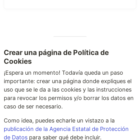
API routes
can be accessed on
http://localhost:3000/api/hello
. This endpoint can
be edited in
.
pages/api/hello.js
The
directory is mapped to
.
pages/api
/api/*
Files in this directory are treated as
API routes
Crear una página de Política de
instead of React pages.
Cookies
Learn More
¡Espera un momento! Todavía queda un paso
To learn more about Next.js, take a look at the
importante: crear una página donde expliques el
following resources:
uso que se le da a las cookies y las instrucciones
Next.js Documentation
- learn about Next.js
para revocar los permisos y/o borrar los datos en
features and API.
caso de ser necesario.
Learn Next.js
- an interactive Next.js tutorial.
Como idea, puedes echarle un vistazo a la
You can check out
the Next.js GitHub repository
-
publicación de la Agencia Estatal de Protección
your feedback and contributions are welcome!
de Datos
para saber qué debe incluir.