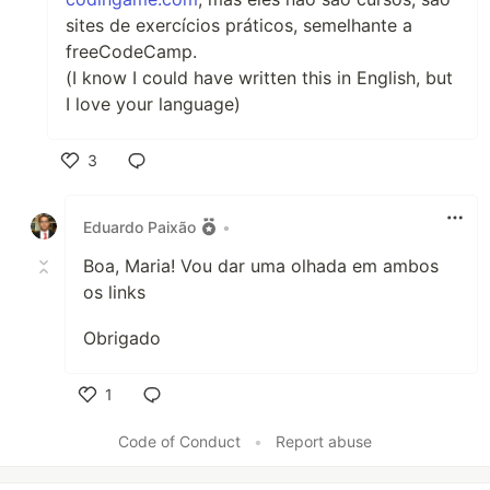
sites de exercícios práticos, semelhante a
freeCodeCamp.
(I know I could have written this in English, but
I love your language)
3
Like
Eduardo Paixão
•
Boa, Maria! Vou dar uma olhada em ambos
os links
Obrigado
1
Like
Code of Conduct
•
Report abuse