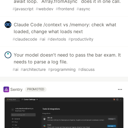
await loop. `Array.fromAsync` does it in one call.
#
javascript
#
webdev
#
frontend
#
async
Claude Code /context vs /memory: check what
loaded, change what loads next
#
claudecode
#
ai
#
devtools
#
productivity
Your model doesn't need to pass the bar exam. It
needs to parse a log file.
#
ai
#
architecture
#
programming
#
discuss
Sentry
PROMOTED