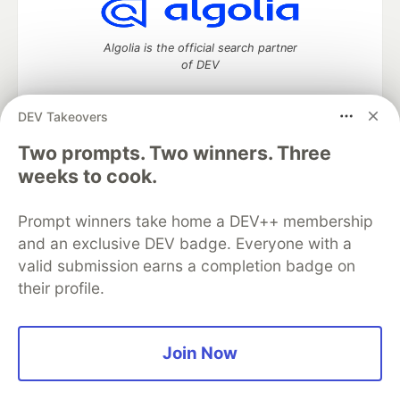
Algolia is the official search partner
of DEV
DEV Takeovers
Two prompts. Two winners. Three
DEV Community
— A space to discuss and keep up software
development and manage your software career
weeks to cook.
Home
DEV Challenges
DEV++
Videos
DEV Education Tracks
DEV Help
Advertise on DEV
Prompt winners take home a DEV++ membership
Organization Accounts
DEV Showcase
About
Contact
and an exclusive DEV badge. Everyone with a
Free Postgres Database
DEV Shop
MLH
Code of Conduct
Privacy Policy
Terms of Use
valid submission earns a completion badge on
Built on
Forem
— the
open source
software that powers
DEV
their profile.
and other inclusive communities.
Made with love and
Ruby on Rails
. DEV Community
©
2016 -
2026.
Join Now