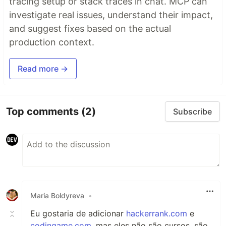
tracing setup or stack traces in chat. MCP can
investigate real issues, understand their impact,
and suggest fixes based on the actual
production context.
Read more →
Top comments
(2)
Subscribe
Maria Boldyreva
•
Eu gostaria de adicionar
hackerrank.com
e
codingame.com
, mas eles não são cursos, são