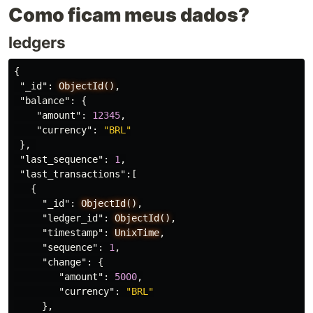
Como ficam meus dados?
ledgers
{
"_id"
:
ObjectId()
,
"balance"
:
{
"amount"
:
12345
,
"currency"
:
"BRL"
},
"last_sequence"
:
1
,
"last_transactions"
:[
{
"_id"
:
ObjectId()
,
"ledger_id"
:
ObjectId()
,
"timestamp"
:
UnixTime
,
"sequence"
:
1
,
"change"
:
{
"amount"
:
5000
,
"currency"
:
"BRL"
},