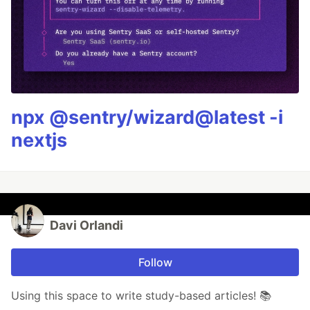
npx @sentry/wizard@latest -i
nextjs
Davi Orlandi
Follow
Using this space to write study-based articles! 📚