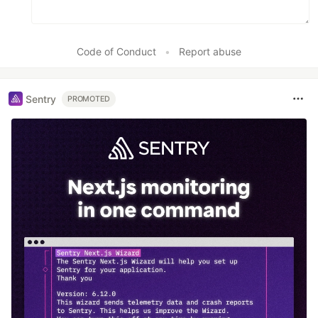
Code of Conduct
•
Report abuse
Sentry
PROMOTED