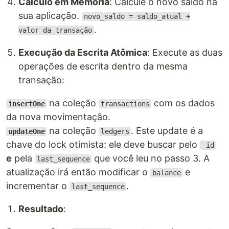
Cálculo em Memória
: Calcule o novo saldo na
sua aplicação.
novo_saldo = saldo_atual +
.
valor_da_transação
Execução da Escrita Atômica
: Execute as duas
operações de escrita dentro da mesma
transação:
na coleção
com os dados
insertOne
transactions
da nova movimentação.
na coleção
. Este update é a
updateOne
ledgers
chave do lock otimista: ele deve buscar pelo
_id
e
pela
que você leu no passo 3. A
last_sequence
atualização irá então modificar o
e
balance
incrementar o
.
last_sequence
Resultado
: