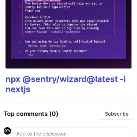
npx @sentry/wizard@latest -i
nextjs
Top comments
(0)
Subscribe