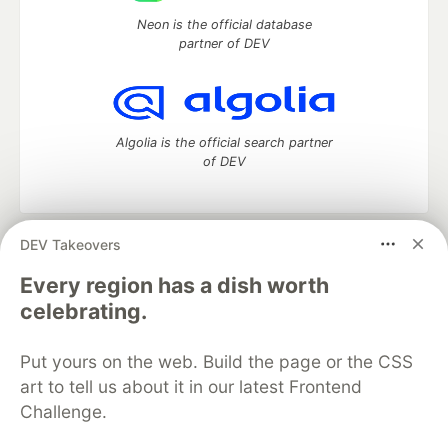
Neon is the official database
partner of DEV
Algolia is the official search partner
of DEV
DEV Takeovers
DEV Community
— A space to discuss and keep up software
development and manage your software career
Every region has a dish worth
Home
DEV Challenges
DEV++
Videos
celebrating.
DEV Education Tracks
DEV Help
Advertise on DEV
Organization Accounts
DEV Showcase
About
Contact
Put yours on the web. Build the page or the CSS
Free Postgres Database
DEV Shop
MLH
Code of Conduct
Privacy Policy
Terms of Use
art to tell us about it in our latest Frontend
Built on
Forem
— the
open source
software that powers
DEV
Challenge.
and other inclusive communities.
Made with love and
Ruby on Rails
. DEV Community
©
2016 -