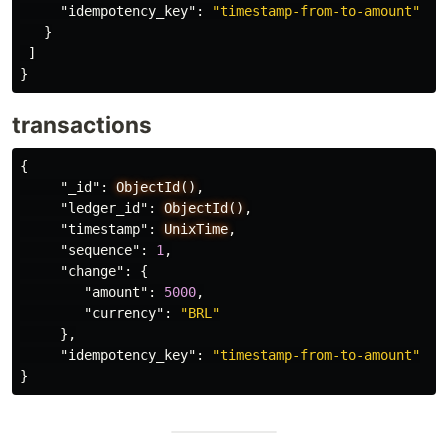
"idempotency_key"
:
"timestamp-from-to-amount"
}
]
}
transactions
{
"_id"
:
ObjectId()
,
"ledger_id"
:
ObjectId()
,
"timestamp"
:
UnixTime
,
"sequence"
:
1
,
"change"
:
{
"amount"
:
5000
,
"currency"
:
"BRL"
},
"idempotency_key"
:
"timestamp-from-to-amount"
}