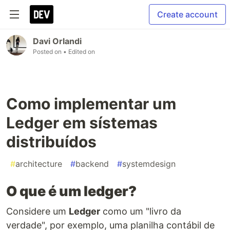
Create account
Davi Orlandi
Posted on
• Edited on
Como implementar um
Ledger em sístemas
distribuídos
#
architecture
#
backend
#
systemdesign
O que é um ledger?
Considere um
Ledger
como um "livro da
verdade", por exemplo, uma planilha contábil de