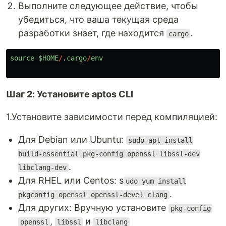
Выполните следующее действие, чтобы
убедиться, что ваша текущая среда
разработки знает, где находится
.
cargo
source
$HOME
/
.
cargo
/
env
Шаг 2: Установите aptos CLI
1.Установите зависимости перед компиляцией:
Для Debian или Ubuntu:
sudo apt install
build-essential pkg-config openssl libssl-dev
.
libclang-dev
Для RHEL или Centos: s
udo yum install
.
pkgconfig openssl openssl-devel clang
Для других: Вручную установите
pkg-config
,
и
openssl
libssl
libclang