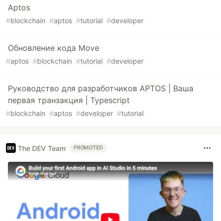
Aptos
#
blockchain
#
aptos
#
tutorial
#
developer
Обновление кода Move
#
aptos
#
blockchain
#
tutorial
#
developer
Руководство для разработчиков APTOS | Ваша
первая транзакция | Typescript
#
blockchain
#
aptos
#
developer
#
tutorial
The DEV Team
PROMOTED