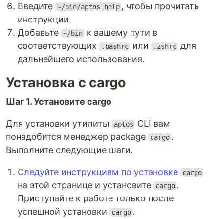
Введите
, чтобы прочитать
~/bin/aptos help
инструкции.
Добавьте
к вашему пути в
~/bin
соответствующих
или
для
.bashrc
.zshrc
дальнейшего использования.
Установка с cargo
Шаг 1. Установите cargo
Для установки утилиты
CLI вам
aptos
понадобится менеджер package
.
cargo
Выполните следующие шаги.
Следуйте инструкциям по установке
cargo
на этой странице и установите
.
cargo
Приступайте к работе только после
успешной установки
.
cargo