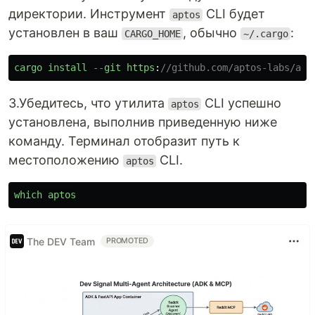
директории. Инструмент
CLI будет
aptos
установлен в ваш
, обычно
:
CARGO_HOME
~/.cargo
cargo
install
--
git
https
:
//github.com/aptos-labs/apt
3.Убедитесь, что утилита
CLI успешно
aptos
установлена, выполнив приведенную ниже
команду. Терминал отобразит путь к
местоположению
CLI.
aptos
which
aptos
The DEV Team
PROMOTED