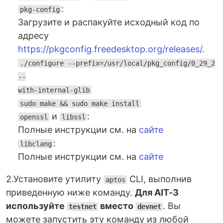
:
pkg-config
Загрузите и распакуйте исходный код по
адресу
https://pkgconfig.freedesktop.org/releases/
.
./configure --prefix=/usr/local/pkg_config/0_29_2
--
with-internal-glib
sudo make && sudo make install
и
:
openssl
libssl
Полные инструкции см. на
сайте
:
libclang
Полные инструкции см. на
сайте
2.Установите утилиту
CLI, выполнив
aptos
приведенную ниже команду.
Для AIT-3
используйте
вместо
. Вы
testnet
devnet
можете запустить эту команду из любой