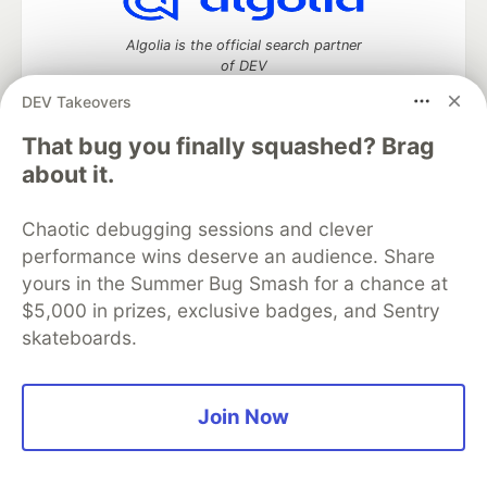
Algolia is the official search partner
of DEV
DEV Takeovers
That bug you finally squashed? Brag
DEV Community
— A space to discuss and keep up software
about it.
development and manage your software career
Home
DEV Challenges
DEV++
Videos
Chaotic debugging sessions and clever
DEV Education Tracks
DEV Help
Advertise on DEV
performance wins deserve an audience. Share
Organization Accounts
DEV Showcase
About
Contact
yours in the Summer Bug Smash for a chance at
Free Postgres Database
DEV Shop
MLH
Code of Conduct
Privacy Policy
Terms of Use
$5,000 in prizes, exclusive badges, and Sentry
Built on
Forem
— the
open source
software that powers
DEV
skateboards.
and other inclusive communities.
Made with love and
Ruby on Rails
. DEV Community
©
2016 -
2026.
Join Now