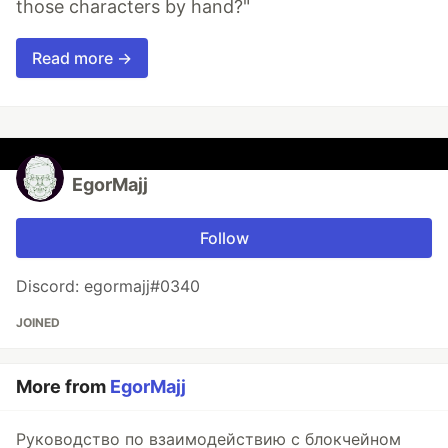
those characters by hand?"
Read more →
EgorMajj
Follow
Discord: egormajj#0340
JOINED
More from
EgorMajj
Руководство по взаимодействию с блокчейном