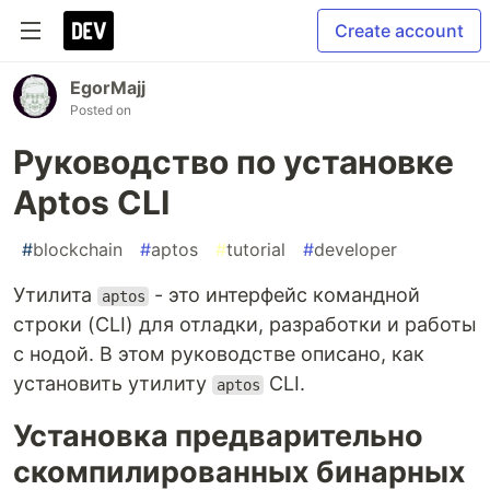
Create account
EgorMajj
Posted on
Руководство по установке
Aptos CLI
#
blockchain
#
aptos
#
tutorial
#
developer
Утилита
- это интерфейс командной
aptos
строки (CLI) для отладки, разработки и работы
с нодой. В этом руководстве описано, как
установить утилиту
CLI.
aptos
Установка предварительно
скомпилированных бинарных