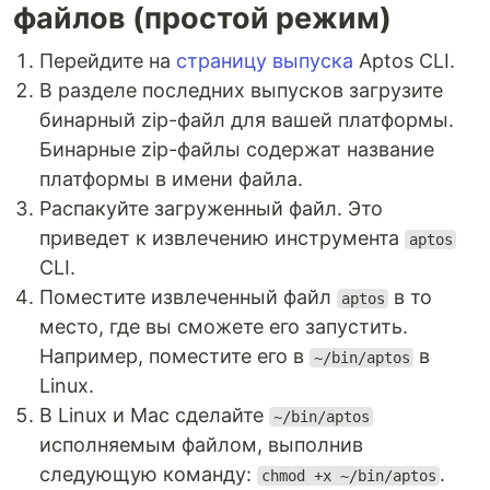
файлов (простой режим)
Перейдите на
страницу выпуска
Aptos CLI.
В разделе последних выпусков загрузите
бинарный zip-файл для вашей платформы.
Бинарные zip-файлы содержат название
платформы в имени файла.
Распакуйте загруженный файл. Это
приведет к извлечению инструмента
aptos
CLI.
Поместите извлеченный файл
в то
aptos
место, где вы сможете его запустить.
Например, поместите его в
в
~/bin/aptos
Linux.
В Linux и Mac сделайте
~/bin/aptos
исполняемым файлом, выполнив
следующую команду:
.
chmod +x ~/bin/aptos