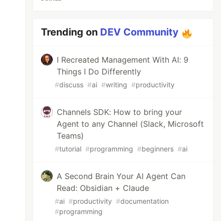
Trending on
DEV Community
I Recreated Management With AI: 9
Things I Do Differently
#
discuss
#
ai
#
writing
#
productivity
Channels SDK: How to bring your
Agent to any Channel (Slack, Microsoft
Teams)
#
tutorial
#
programming
#
beginners
#
ai
A Second Brain Your AI Agent Can
Read: Obsidian + Claude
#
ai
#
productivity
#
documentation
#
programming