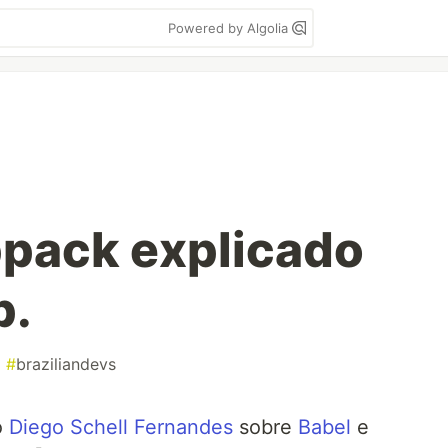
Powered by Algolia
pack explicado
b.
#
braziliandevs
o
Diego Schell Fernandes
sobre
Babel
e