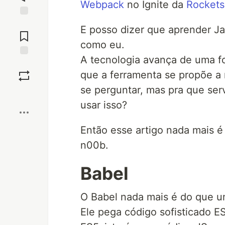
Webpack
no Ignite da
Rockets
Jump to
E posso dizer que aprender Jav
Comments
como eu.
A tecnologia avança de uma fo
Save
que a ferramenta se propõe a 
se perguntar, mas pra que se
Boost
usar isso?
Então esse artigo nada mais 
n00b.
Babel
O Babel nada mais é do que u
Ele pega código sofisticado E