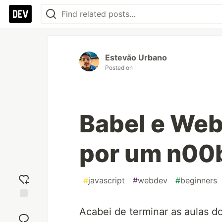
Estevão Urbano
Posted on
Babel e Web
por um n00
#
javascript
#
webdev
#
beginners
Add
Acabei de terminar as aulas d
reaction