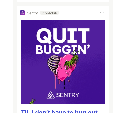
Sentry
PROMOTED
TIL I don’t have to bug out