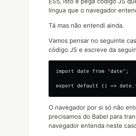
ES5, isto é pega código JS q
língua que o navegador enten
Tá mas não entendi ainda.
Vamos pensar no seguinte ca
código JS e escreve da seguin
import date from ‘date’;

O navegador por si só não ent
precisamos do Babel para tra
navegador entenda neste caso