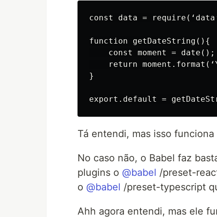
const data = require(‘data’
function getDateString(){

    const moment = date();

    return moment.format(‘Y
}

Tá entendi, mas isso funciona
No caso não, o Babel faz basta
plugins o
@babel
/preset-react
o
@babel
/preset-typescript qu
Ahh agora entendi, mas ele f