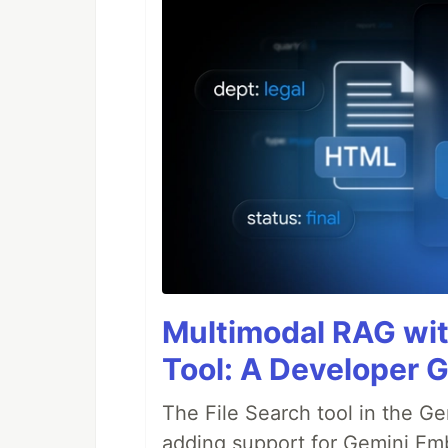
Multimodal RAG wit
Tool: A Developer G
The File Search tool in the G
adding support for Gemini Em