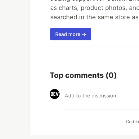
as charts, product photos, an
searched in the same store a
Read more →
Top comments
(0)
Code 