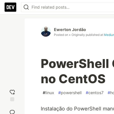
Ewerton Jordão
Posted on
• Originally published at
Mediu
PowerShell 
no CentOS
#
linux
#
powershell
#
centos7
#
h
Add
Instalação do PowerShell man
reaction