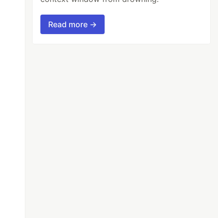
epo 
Read more →