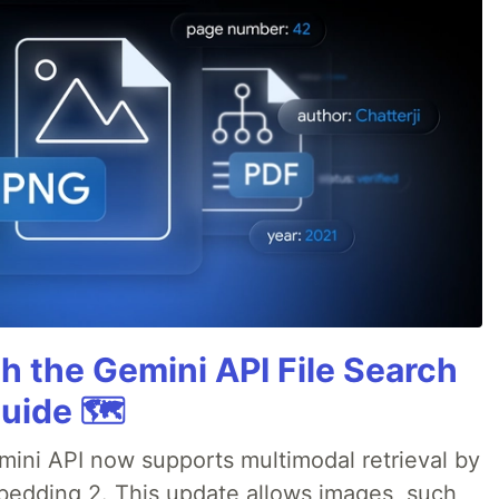
h the Gemini API File Search
uide 🗺️
emini API now supports multimodal retrieval by
bedding 2. This update allows images, such