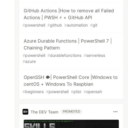
GitHub Actions |How to remove all Failed
Actions | PWSH ⚡ + GitHub API
#
powershell
#
github
#
automation
#
git
Azure Durable Functions | PowerShell 7 |
Chaining Pattern
#
powershell
#
durablefunctions
#
serverless
#
azure
OpenSSH 🐡| PowerShell Core |Windows to
centOS + Windows To Raspbian
#
beginners
#
powershell
#
ptbr
#
openssh
The DEV Team
PROMOTED