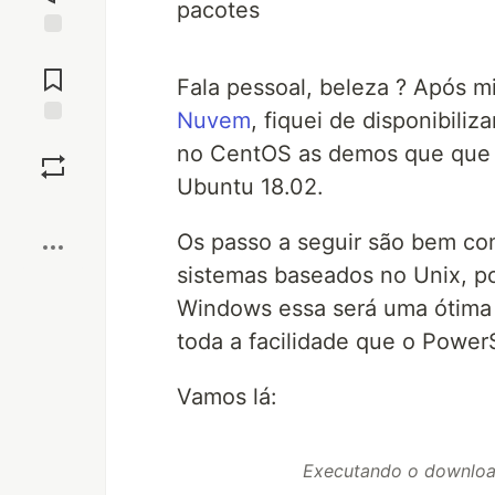
pacotes
Jump to
Comments
Fala pessoal, beleza ? Após m
Nuvem
, fiquei de disponibili
Save
no CentOS as demos que que f
Ubuntu 18.02.
Boost
Os passo a seguir são bem c
sistemas baseados no Unix, po
Windows essa será uma ótima
toda a facilidade que o PowerS
Vamos lá:
Executando o download