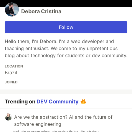
Debora Cristina
Follow
Hello there, I'm Debora. I'm a web developer and
teaching enthusiast. Welcome to my unpretentious
blog about technology for students or dev community.
LOCATION
Brazil
JOINED
Trending on
DEV Community
Are we the abstraction? AI and the future of
software engineering
#
ai
#
programming
#
productivity
#
webdev