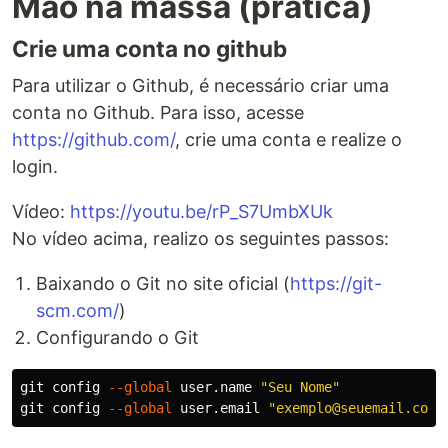
Mão na massa (prática)
Crie uma conta no github
Para utilizar o Github, é necessário criar uma
conta no Github. Para isso, acesse
https://github.com/
, crie uma conta e realize o
login.
Vídeo:
https://youtu.be/rP_S7UmbXUk
No vídeo acima, realizo os seguintes passos:
Baixando o Git no site oficial (
https://git-
scm.com/
)
Configurando o Git
git config 
--global
 user.name 
"Seu Nome"
git config 
--global
 user.email 
"exemplo@seuemail.com.