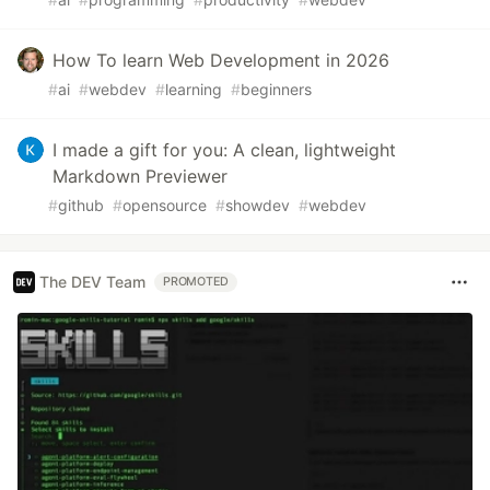
How To learn Web Development in 2026
#
ai
#
webdev
#
learning
#
beginners
I made a gift for you: A clean, lightweight
Markdown Previewer
#
github
#
opensource
#
showdev
#
webdev
The DEV Team
PROMOTED