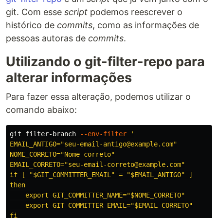
git. Com esse
script
podemos reescrever o
histórico de
commits
, como as informações de
pessoas autoras de
commits
.
Utilizando o git-filter-repo para
alterar informações
Para fazer essa alteração, podemos utilizar o
comando abaixo:
git filter-branch 
--env-filter
'

EMAIL_ANTIGO="seu-email-antigo@example.com"

NOME_CORRETO="Nome correto"

EMAIL_CORRETO="seu-email-correto@example.com"

if [ "$GIT_COMMITTER_EMAIL" = "$EMAIL_ANTIGO" ]

then

    export GIT_COMMITTER_NAME="$NOME_CORRETO"

    export GIT_COMMITTER_EMAIL="$EMAIL_CORRETO"

fi
