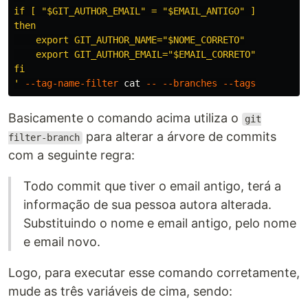
if [ "$GIT_AUTHOR_EMAIL" = "$EMAIL_ANTIGO" ]

then

    export GIT_AUTHOR_NAME="$NOME_CORRETO"

    export GIT_AUTHOR_EMAIL="$EMAIL_CORRETO"

fi

'
--tag-name-filter
cat
--
--branches
--tags
Basicamente o comando acima utiliza o
git
para alterar a árvore de commits
filter-branch
com a seguinte regra:
Todo commit que tiver o email antigo, terá a
informação de sua pessoa autora alterada.
Substituindo o nome e email antigo, pelo nome
e email novo.
Logo, para executar esse comando corretamente,
mude as três variáveis de cima, sendo: