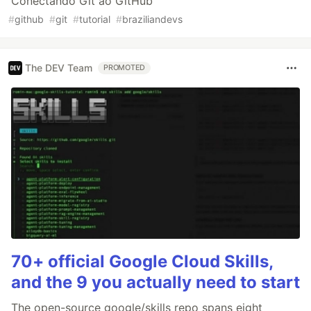
Conectando Git ao GitHub
#
github
#
git
#
tutorial
#
braziliandevs
The DEV Team
PROMOTED
70+ official Google Cloud Skills,
and the 9 you actually need to start
The open-source google/skills repo spans eight