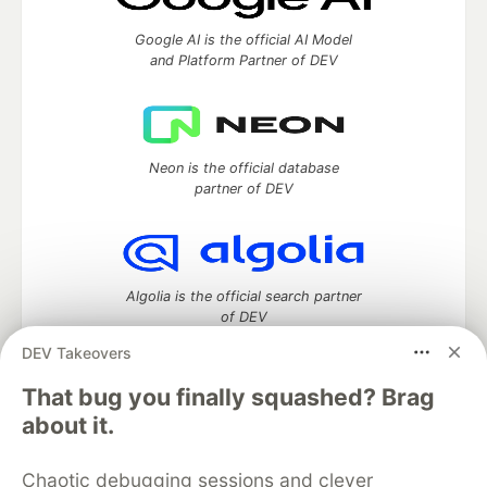
Google AI is the official AI Model
and Platform Partner of DEV
Neon is the official database
partner of DEV
Algolia is the official search partner
of DEV
DEV Takeovers
That bug you finally squashed? Brag
DEV Community
— A space to discuss and keep up software
about it.
development and manage your software career
Home
DEV Challenges
DEV++
Videos
Chaotic debugging sessions and clever