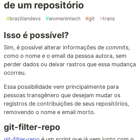
de um repositório
#
braziliandevs
#
womenintech
#
git
#
trans
Isso é possível?
Sim, é possível alterar informações de
commits
,
como o nome e o email da pessoa autora, sem
perder dados ou deixar rastros que essa mudança
ocorreu.
Essa possibilidade vem principalmente para
pessoas transgênero que desejam mudar os
registros de contribuições de seus repositórios,
removendo o nome e email morto.
git-filter-repo
git-filter-repo
é um
script
que já vem junto com o