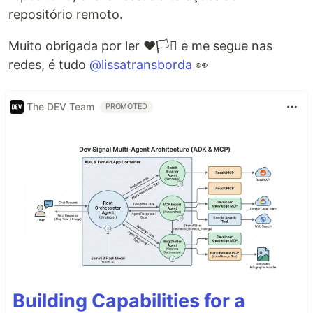
repositório remoto.
Muito obrigada por ler ❤️🏳️‍⚧️ e me segue nas
redes, é tudo
@lissatransborda
👀
The DEV Team
PROMOTED
Building Capabilities for a