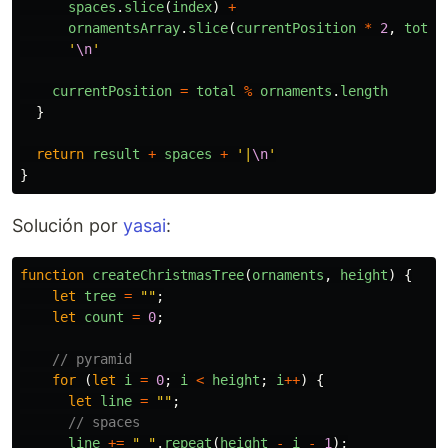
spaces
.
slice
(
index
)
+
ornamentsArray
.
slice
(
currentPosition
*
2
,
total
'
\n
'
currentPosition
=
total
%
ornaments
.
length
}
return
result
+
spaces
+
'
|
\n
'
}
Solución por
yasai
:
function
createChristmasTree
(
ornaments
,
height
)
{
let
tree
=
""
;
let
count
=
0
;
// pyramid
for 
(
let
i
=
0
;
i
<
height
;
i
++
)
{
let
line
=
""
;
// spaces
line
+=
"
"
.
repeat
(
height
-
i
-
1
);