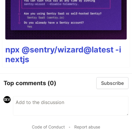
npx @sentry/wizard@latest -i
nextjs
Top comments
(0)
Subscribe
Code of Conduct
•
Report abuse