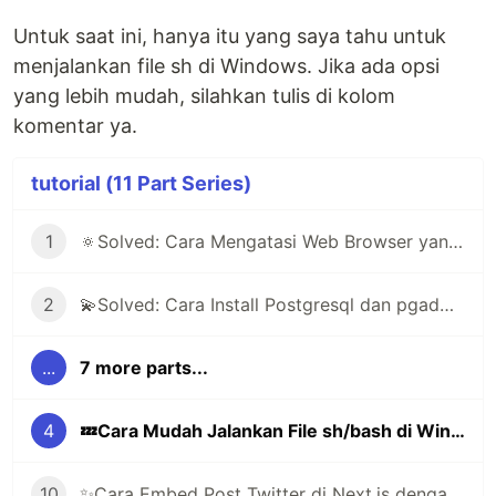
Untuk saat ini, hanya itu yang saya tahu untuk
menjalankan file sh di Windows. Jika ada opsi
yang lebih mudah, silahkan tulis di kolom
komentar ya.
tutorial (11 Part Series)
1
🔅Solved: Cara Mengatasi Web Browser yang Selalu Minta Login Akun
2
💫Solved: Cara Install Postgresql dan pgadmin di Arch Linux | Manjaro
...
7 more parts...
4
💤Cara Mudah Jalankan File sh/bash di Windows
10
✨Cara Embed Post Twitter di Next.js dengan Library react-tweet