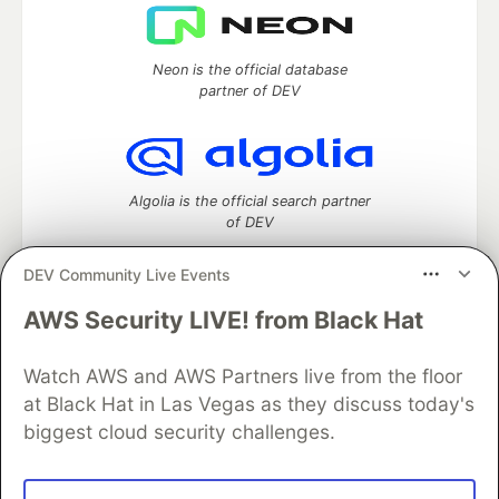
Neon is the official database
partner of DEV
Algolia is the official search partner
of DEV
DEV Community Live Events
AWS Security LIVE! from Black Hat
DEV Community
— A space to discuss and keep up software
development and manage your software career
Home
DEV Challenges
DEV++
Videos
Watch AWS and AWS Partners live from the floor
DEV Education Tracks
DEV Help
Advertise on DEV
at Black Hat in Las Vegas as they discuss today's
Organization Accounts
DEV Showcase
About
Contact
biggest cloud security challenges.
Free Postgres Database
DEV Shop
MLH
Code of Conduct
Privacy Policy
Terms of Use
Built on
Forem
— the
open source
software that powers
DEV