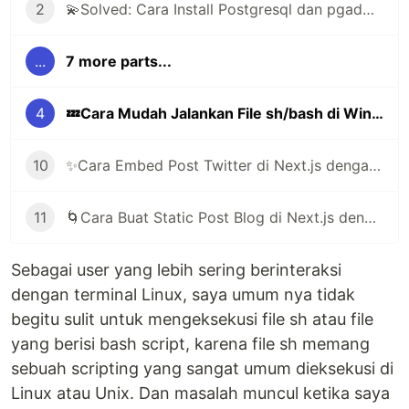
2
💫Solved: Cara Install Postgresql dan pgadmin di Arch Linux | Manjaro
...
7 more parts...
4
💤Cara Mudah Jalankan File sh/bash di Windows
10
✨Cara Embed Post Twitter di Next.js dengan Library react-tweet
11
🌀Cara Buat Static Post Blog di Next.js dengan Markdown File
Sebagai user yang lebih sering berinteraksi
dengan terminal Linux, saya umum nya tidak
begitu sulit untuk mengeksekusi file sh atau file
yang berisi bash script, karena file sh memang
sebuah scripting yang sangat umum dieksekusi di
Linux atau Unix. Dan masalah muncul ketika saya