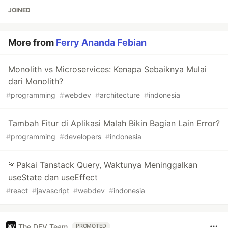
JOINED
More from
Ferry Ananda Febian
Monolith vs Microservices: Kenapa Sebaiknya Mulai
dari Monolith?
#
programming
#
webdev
#
architecture
#
indonesia
Tambah Fitur di Aplikasi Malah Bikin Bagian Lain Error?
#
programming
#
developers
#
indonesia
🏃Pakai Tanstack Query, Waktunya Meninggalkan
useState dan useEffect
#
react
#
javascript
#
webdev
#
indonesia
The DEV Team
PROMOTED