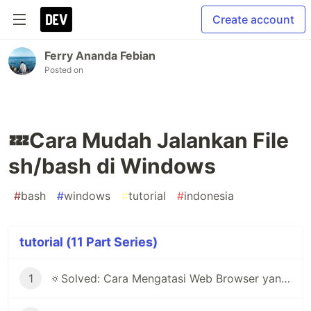
Create account
Ferry Ananda Febian
Posted on
💤Cara Mudah Jalankan File
sh/bash di Windows
#
bash
#
windows
#
tutorial
#
indonesia
tutorial (11 Part Series)
1
🔅Solved: Cara Mengatasi Web Browser yang Selalu Minta Login Akun