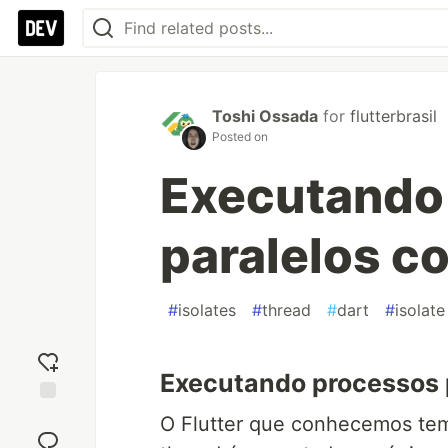
Toshi Ossada
for
flutterbrasil
Posted on
Executando
paralelos c
#
isolates
#
thread
#
dart
#
isolate
Executando processos 
Add
O Flutter que conhecemos te
reaction