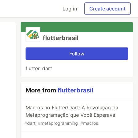
Log in
Create account
flutterbrasil
Follow
flutter, dart
More from
flutterbrasil
Macros no Flutter/Dart: A Revolução da
Metaprogramação que Você Esperava
#
dart
#
metaprogramming
#
macros