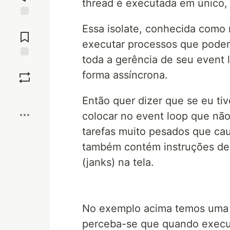
thread é executada em único,
Jump to
Essa isolate, conhecida como 
Comments
executar processos que podem 
toda a gerência de seu event
Save
forma assíncrona.
Boost
Então quer dizer que se eu ti
colocar no event loop que não
tarefas muito pesados que ca
também contém instruções de 
(janks) na tela.
No exemplo acima temos uma 
perceba-se que quando execu