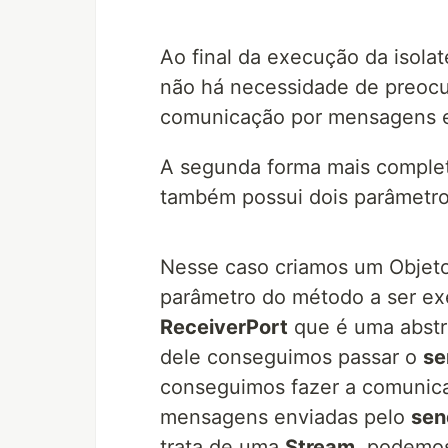
Ao final da execução da isolate
não há necessidade de preocu
comunicação por mensagens ent
A segunda forma mais complet
também possui dois parâmetr
Nesse caso criamos um Obje
parâmetro do método a ser exe
ReceiverPort
que é uma abstr
dele conseguimos passar o
se
conseguimos fazer a comunica
mensagens enviadas pelo
sen
trata de uma
Stream
, podemo