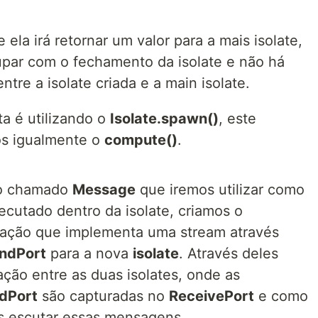
 ela irá retornar um valor para a mais isolate,
par com o fechamento da isolate e não há
re a isolate criada e a main isolate.
a é utilizando o
Isolate.spawn()
, este
os igualmente o
compute()
.
to chamado
Message
que iremos utilizar como
cutado dentro da isolate, criamos o
ação que implementa uma stream através
ndPort
para a nova
isolate
. Através deles
ção entre as duas isolates, onde as
dPort
são capturadas no
ReceivePort
e como
s escutar essas mensagens.