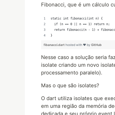
Fibonacci, que é um cálculo c
}
fibanacci.dart
hosted with ❤ by
GitHub
Nesse caso a solução seria f
isolate criando um novo isolat
processamento paralelo).
Mas o que são isolates?
O dart utiliza isolates que ex
em uma região da memória ded
dedicada e seu próprio event 