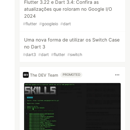
Flutter 3.22 e Dart 3.4: Confira as
atualizações que roloram no Google I/O
2024
#
flutter
#
googleio
#
dart
Uma nova forma de utilizar os Switch Case
no Dart 3
#
dart3
#
dart
#
flutter
#
switch
The DEV Team
PROMOTED