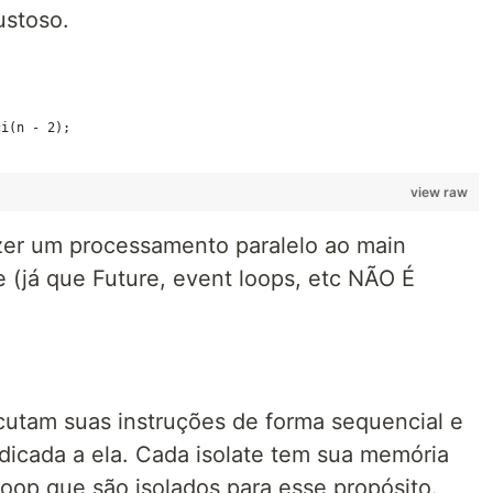
ustoso.
view raw
azer um processamento paralelo ao main
e (já que Future, event loops, etc NÃO É
ecutam suas instruções de forma sequencial e
icada a ela. Cada isolate tem sua memória
loop que são isolados para esse propósito.