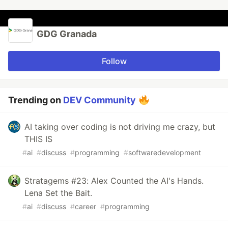
GDG Granada
Follow
Trending on
DEV Community
AI taking over coding is not driving me crazy, but
THIS IS
#
ai
#
discuss
#
programming
#
softwaredevelopment
Stratagems #23: Alex Counted the AI's Hands.
Lena Set the Bait.
#
ai
#
discuss
#
career
#
programming