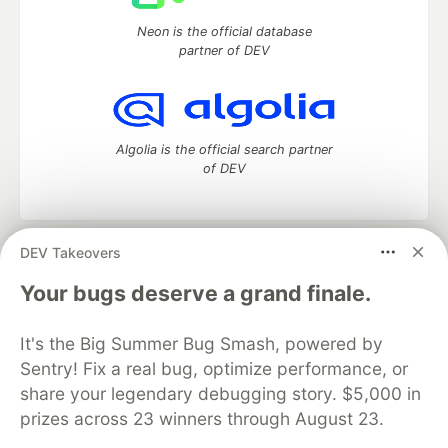
Neon is the official database
partner of DEV
Algolia is the official search partner
of DEV
DEV Takeovers
DEV Community
— A space to discuss and keep up software
development and manage your software career
Your bugs deserve a grand finale.
Home
DEV Challenges
DEV++
Videos
DEV Education Tracks
DEV Help
Advertise on DEV
It's the Big Summer Bug Smash, powered by
Organization Accounts
DEV Showcase
About
Contact
Sentry! Fix a real bug, optimize performance, or
Free Postgres Database
DEV Shop
MLH
Code of Conduct
Privacy Policy
Terms of Use
share your legendary debugging story. $5,000 in
Built on
Forem
— the
open source
software that powers
DEV
prizes across 23 winners through August 23.
and other inclusive communities.