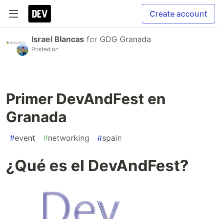
Create account
Israel Blancas
for
GDG Granada
Posted on
Primer DevAndFest en
Granada
#
event
#
networking
#
spain
¿Qué es el DevAndFest?