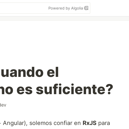
Powered by Algolia
uando el
o es suficiente?
dev
 + Angular), solemos confiar en
RxJS
para