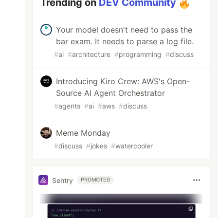
Trending on
DEV Community
Your model doesn't need to pass the
bar exam. It needs to parse a log file.
#
ai
#
architecture
#
programming
#
discuss
Introducing Kiro Crew: AWS's Open-
Source AI Agent Orchestrator
#
agents
#
ai
#
aws
#
discuss
Meme Monday
#
discuss
#
jokes
#
watercooler
Sentry
PROMOTED