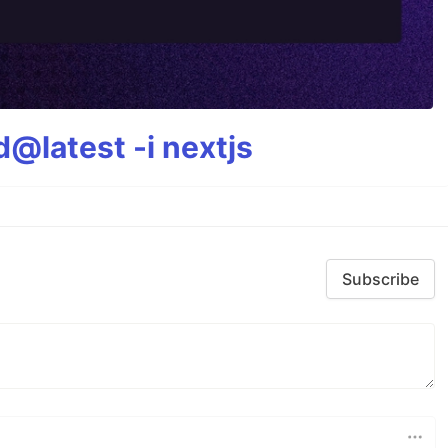
@latest -i nextjs
Subscribe