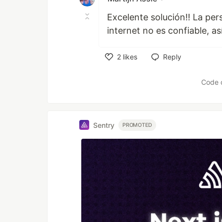
Excelente solución!! La per
internet no es confiable, as
2
likes
Reply
Like
Code 
Sentry
PROMOTED