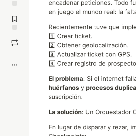
encadenar peticiones. Todo f
en juego el mundo real: la fal
Jump to
Comments
Recientemente tuve que implem
1️⃣ Crear ticket.
Save
2️⃣ Obtener geolocalización.
Boost
3️⃣ Actualizar ticket con GPS.
4️⃣ Crear registro de prospecto
El problema
: Si el internet f
huérfanos
y
procesos duplic
suscripción.
La solución
: Un Orquestador O
En lugar de disparar y rezar, 