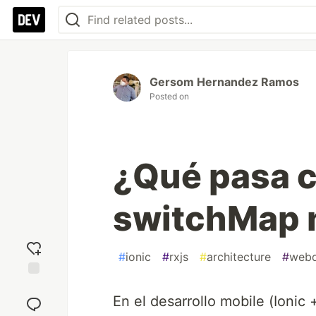
Gersom Hernandez Ramos
Posted on
¿Qué pasa c
switchMap n
#
ionic
#
rxjs
#
architecture
#
web
Add
En el desarrollo mobile (Ionic
reaction