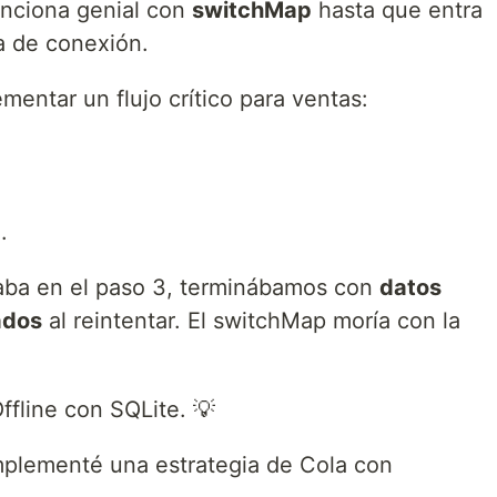
unciona genial con
switchMap
hasta que entra
ta de conexión.
entar un flujo crítico para ventas:
.
allaba en el paso 3, terminábamos con
datos
ados
al reintentar. El switchMap moría con la
ffline con SQLite. 💡
implementé una estrategia de Cola con