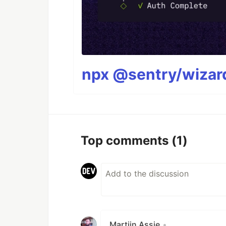
npx @sentry/wizard
Top comments
(1)
Martijn Assie
•