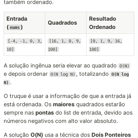
também ordenado.
Entrada
Resultado
Quadrados
(
)
Ordenado
nums
[-4, -1, 0, 3,
[16, 1, 0, 9,
[0, 1, 9, 16,
10]
100]
100]
A solução ingênua seria elevar ao quadrado
O(N)
e depois ordenar
, totalizando
O(N log N)
O(N log
.
N)
O truque é usar a informação de que a entrada já
está ordenada. Os
maiores
quadrados estarão
sempre nas
pontas
do list de entrada, devido aos
números negativos com alto valor absoluto.
A solução
O(N)
usa a técnica dos
Dois Ponteiros