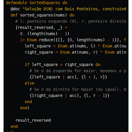
defmodule
SortedSquares
do
@doc
"Solução O(N) com Dois Ponteiros, construindo 
def
sorted_squares
(
nums
)
do
# l: ponteiro esquerdo (0), r: ponteiro direito (
{
result_reversed
,
_
}
=
0
..
(
length
(
nums
)
-
1
)
|>
Enum
.
reduce
({[],
{
0
,
length
(
nums
)
-
1
}},
fn
left_square
=
Enum
.
at
(
nums
,
l
)
*
Enum
.
at
(
nums
right_square
=
Enum
.
at
(
nums
,
r
)
*
Enum
.
at
(
num
if
left_square
>
right_square
do
# Se o da esquerda for maior, movemos o pon
{[
left_square
|
acc
],
{
l
+
1
,
r
}}
else
# Se o da direita for maior (ou igual), mov
{[
right_square
|
acc
],
{
l
,
r
-
1
}}
end
end
)
result_reversed
end