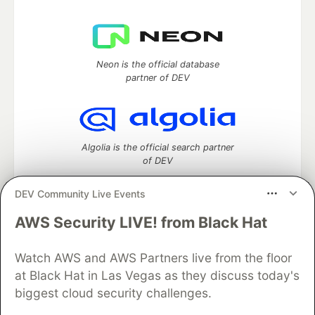
Neon is the official database
partner of DEV
Algolia is the official search partner
of DEV
DEV Community Live Events
AWS Security LIVE! from Black Hat
DEV Community
— A space to discuss and keep up software
development and manage your software career
Home
DEV Challenges
DEV++
Videos
Watch AWS and AWS Partners live from the floor
DEV Education Tracks
DEV Help
Advertise on DEV
at Black Hat in Las Vegas as they discuss today's
Organization Accounts
DEV Showcase
About
Contact
biggest cloud security challenges.
Free Postgres Database
DEV Shop
MLH