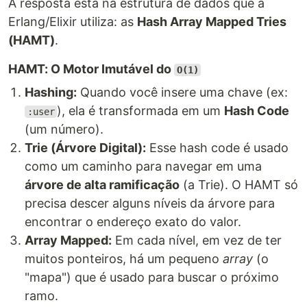
A resposta está na estrutura de dados que a
Erlang/Elixir utiliza: as
Hash Array Mapped Tries
(HAMT)
.
HAMT: O Motor Imutável do
O(1)
Hashing:
Quando você insere uma chave (ex:
), ela é transformada em um
Hash Code
:user
(um número).
Trie (Árvore Digital):
Esse hash code é usado
como um caminho para navegar em uma
árvore de alta ramificação
(a Trie). O HAMT só
precisa descer alguns níveis da árvore para
encontrar o endereço exato do valor.
Array Mapped:
Em cada nível, em vez de ter
muitos ponteiros, há um pequeno
array
(o
"mapa") que é usado para buscar o próximo
ramo.