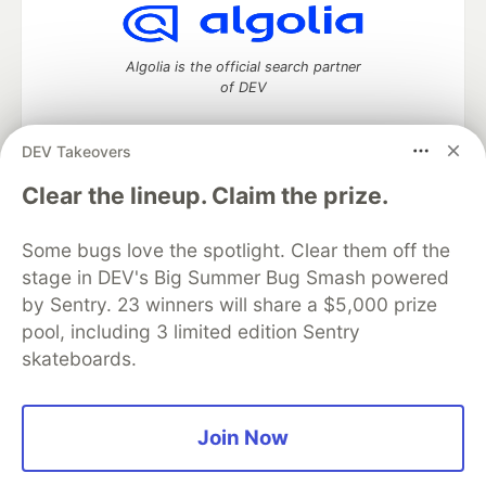
Algolia is the official search partner
of DEV
DEV Takeovers
DEV Community
— A space to discuss and keep up software
Clear the lineup. Claim the prize.
development and manage your software career
Home
DEV Challenges
DEV++
Videos
Some bugs love the spotlight. Clear them off the
DEV Education Tracks
DEV Help
Advertise on DEV
stage in DEV's Big Summer Bug Smash powered
Organization Accounts
DEV Showcase
About
Contact
by Sentry. 23 winners will share a $5,000 prize
Free Postgres Database
DEV Shop
MLH
Code of Conduct
Privacy Policy
Terms of Use
pool, including 3 limited edition Sentry
Built on
Forem
— the
open source
software that powers
DEV
skateboards.
and other inclusive communities.
Made with love and
Ruby on Rails
. DEV Community
©
2016 -
2026.
Join Now