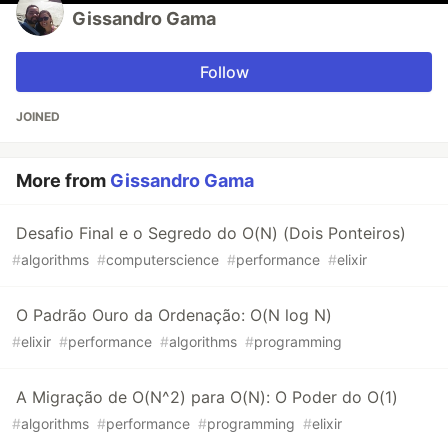
Gissandro Gama
Follow
JOINED
More from
Gissandro Gama
Desafio Final e o Segredo do O(N) (Dois Ponteiros)
#
algorithms
#
computerscience
#
performance
#
elixir
O Padrão Ouro da Ordenação: O(N log N)
#
elixir
#
performance
#
algorithms
#
programming
A Migração de O(N^2) para O(N): O Poder do O(1)
#
algorithms
#
performance
#
programming
#
elixir