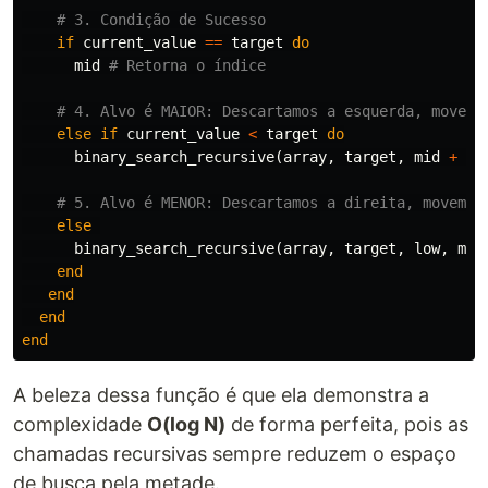
# 3. Condição de Sucesso
if
current_value
==
target
do
mid
# Retorna o índice
# 4. Alvo é MAIOR: Descartamos a esquerda, movemo
else
if
current_value
<
target
do
binary_search_recursive
(
array
,
target
,
mid
+
1
,
# 5. Alvo é MENOR: Descartamos a direita, movemos
else
binary_search_recursive
(
array
,
target
,
low
,
mid
end
end
end
end
A beleza dessa função é que ela demonstra a
complexidade
O(log N)
de forma perfeita, pois as
chamadas recursivas sempre reduzem o espaço
de busca pela metade.