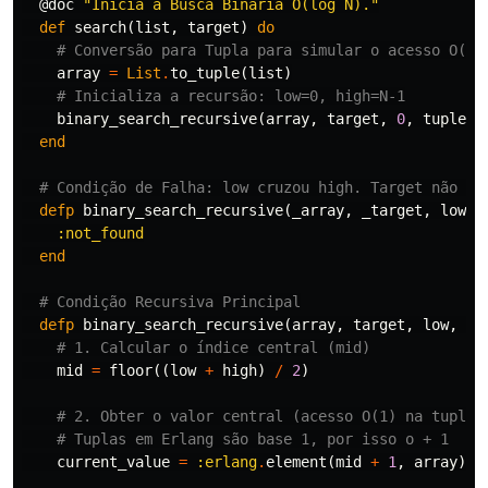
@doc
"Inicia a Busca Binária O(log N)."
def
search
(
list
,
target
)
do
# Conversão para Tupla para simular o acesso O(1)
array
=
List
.
to_tuple
(
list
)
# Inicializa a recursão: low=0, high=N-1
binary_search_recursive
(
array
,
target
,
0
,
tuple_s
end
# Condição de Falha: low cruzou high. Target não ex
defp
binary_search_recursive
(
_array
,
_target
,
low
,
:not_found
end
# Condição Recursiva Principal
defp
binary_search_recursive
(
array
,
target
,
low
,
hi
# 1. Calcular o índice central (mid)
mid
=
floor
((
low
+
high
)
/
2
)
# 2. Obter o valor central (acesso O(1) na tupla)
# Tuplas em Erlang são base 1, por isso o + 1
current_value
=
:erlang
.
element
(
mid
+
1
,
array
)