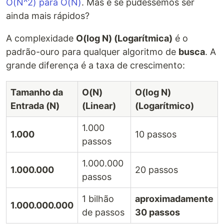
O(N^2) para O(N)
. Mas e se pudéssemos ser
ainda mais rápidos?
A complexidade
O(log N) (Logarítmica)
é o
padrão-ouro para qualquer algoritmo de
busca
. A
grande diferença é a taxa de crescimento:
Tamanho da
O(N)
O(log N)
Entrada (N)
(Linear)
(Logarítmico)
1.000
1.000
10 passos
passos
1.000.000
1.000.000
20 passos
passos
1 bilhão
aproximadamente
1.000.000.000
de passos
30 passos