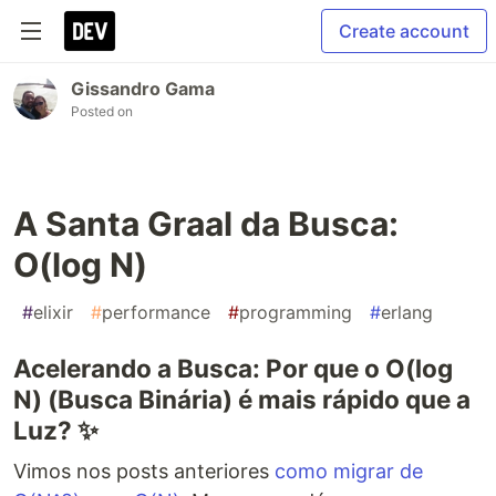
Create account
Gissandro Gama
Posted on
A Santa Graal da Busca:
O(log N)
#
elixir
#
performance
#
programming
#
erlang
Acelerando a Busca: Por que o O(log
N) (Busca Binária) é mais rápido que a
Luz? ✨
Vimos nos posts anteriores
como migrar de