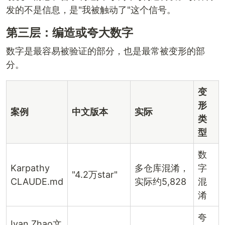
发的不是信息，是"我被触动了"这个信号。
第三层：编造或夸大数字
数字是最容易被验证的部分，也是最常被变形的部
分。
变
形
案例
中文版本
实际
类
型
数
Karpathy
多仓库混淆，
字
"4.2万star"
CLAUDE.md
实际约5,828
混
淆
夸
Ivan Zhao文