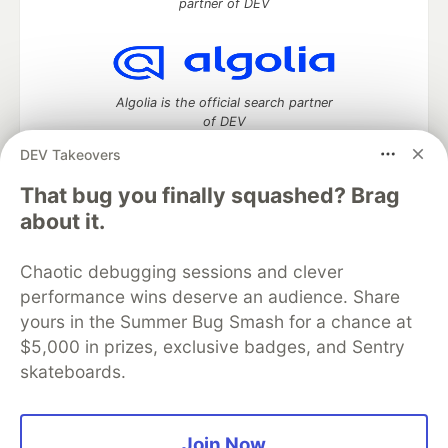
partner of DEV
Algolia is the official search partner
of DEV
DEV Takeovers
That bug you finally squashed? Brag
DEV Community
— A space to discuss and keep up software
about it.
development and manage your software career
Home
DEV Challenges
DEV++
Videos
Chaotic debugging sessions and clever
DEV Education Tracks
DEV Help
Advertise on DEV
performance wins deserve an audience. Share
Organization Accounts
DEV Showcase
About
Contact
yours in the Summer Bug Smash for a chance at
Free Postgres Database
DEV Shop
MLH
Code of Conduct
Privacy Policy
Terms of Use
$5,000 in prizes, exclusive badges, and Sentry
Built on
Forem
— the
open source
software that powers
DEV
skateboards.
and other inclusive communities.
Made with love and
Ruby on Rails
. DEV Community
©
2016 -
2026.
Join Now