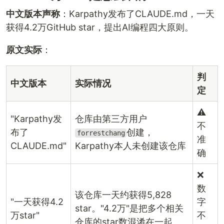
中文版本声称
：Karpathy发布了CLAUDE.md，一天
获得4.2万GitHub star，提出AI编程四大原则。
原文实际
：
判
中文版本
实际情况
定
⚠️
"Karpathy发
仓库由第三方用户
不
布了
创建，
forrestchang
准
CLAUDE.md"
Karpathy本人未创建该仓库
确
❌
数
该仓库一天约获得5,828
"一天获得4.2
字
star。"4.2万"是把多个相关
万star"
不
仓库的star数混淆在一起