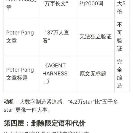
"万字长文"
约2000词
大5
章
倍
不
Peter Pang
"137万人查
可
无法独立验证
文章
看"
验
证
完
《AGENT
Peter Pang
全
HARNESS:
原文无标题
文章标题
编
...》
造
动机
：大数字制造紧迫感。"4.2万star"比"五千多
star"更像一件大事。
第四层：删除限定语和代价