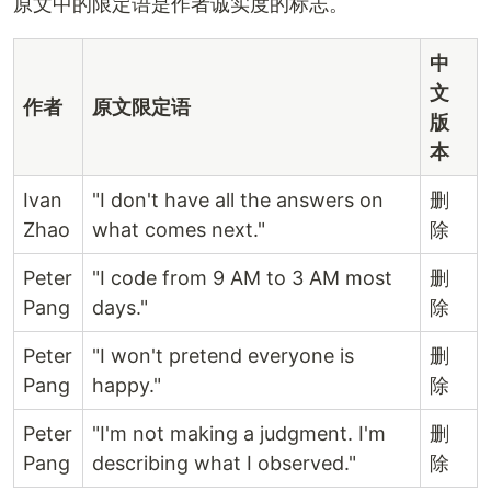
原文中的限定语是作者诚实度的标志。
中
文
作者
原文限定语
版
本
Ivan
"I don't have all the answers on
删
Zhao
what comes next."
除
Peter
"I code from 9 AM to 3 AM most
删
Pang
days."
除
Peter
"I won't pretend everyone is
删
Pang
happy."
除
Peter
"I'm not making a judgment. I'm
删
Pang
describing what I observed."
除