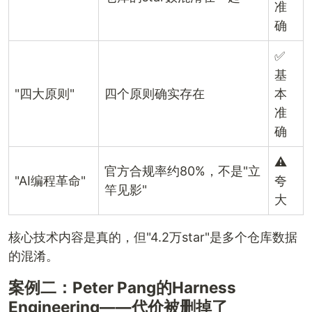
准
确
✅
基
"四大原则"
四个原则确实存在
本
准
确
⚠️
官方合规率约80%，不是"立
"AI编程革命"
夸
竿见影"
大
核心技术内容是真的，但"4.2万star"是多个仓库数据
的混淆。
案例二：Peter Pang的Harness
Engineering——代价被删掉了