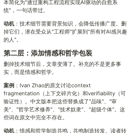
本简化为"通过重构工程流程实现AI驱动的自愈系
统"，一句话带过。
动机
：技术细节需要背景知识，会降低传播广度。删
掉它们，潜在受众从"工程师"扩展到"所有对AI感兴趣
的人"。
第二层：添加情感和哲学包装
删掉技术细节后，文章变薄了。补充的不是更多事
实，而是情感和哲学。
案例
：Ivan Zhao的原文讨论context
fragmentation（上下文碎片化）和verifiability（可
验证性）。中文版本把这些替换成了"品味"、"审
美"、"哲学艺术修养"、"技术奴隶"、"超级个体"。这
些词在原文中完全不存在。
动机
：情感和哲学制造共鸣，共鸣制造转发。读者转