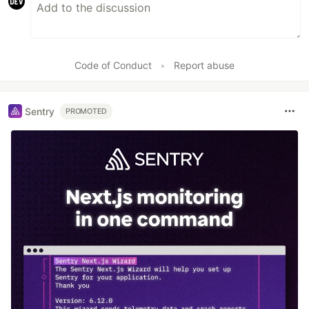
Code of Conduct
•
Report abuse
Sentry
PROMOTED