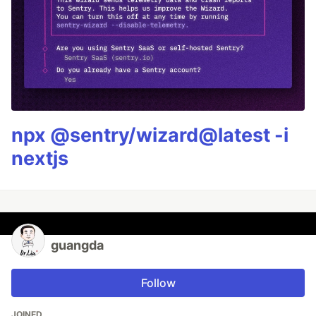
npx @sentry/wizard@latest -i
nextjs
guangda
Follow
JOINED