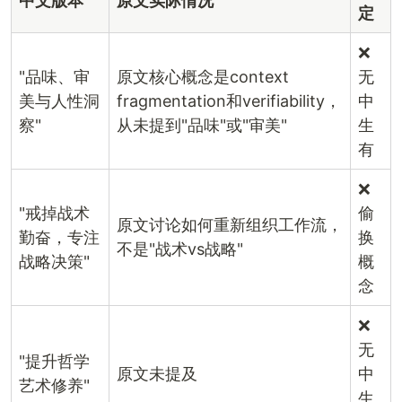
中文版本
原文实际情况
定
❌
"品味、审
原文核心概念是context
无
美与人性洞
fragmentation和verifiability，
中
察"
从未提到"品味"或"审美"
生
有
❌
"戒掉战术
偷
原文讨论如何重新组织工作流，
勤奋，专注
换
不是"战术vs战略"
战略决策"
概
念
❌
无
"提升哲学
原文未提及
中
艺术修养"
生