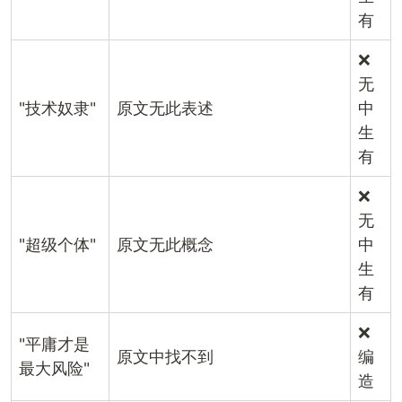
有
❌
无
"技术奴隶"
原文无此表述
中
生
有
❌
无
"超级个体"
原文无此概念
中
生
有
❌
"平庸才是
原文中找不到
编
最大风险"
造