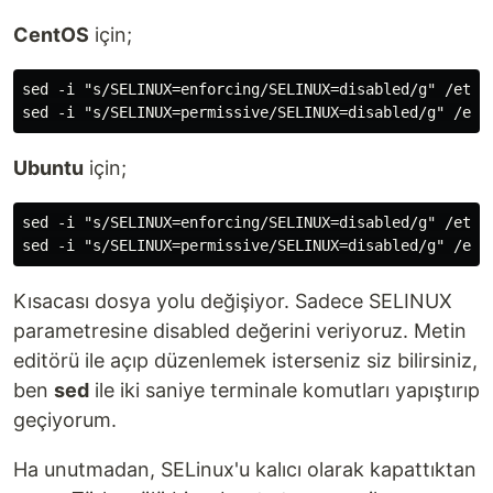
CentOS
için;
sed -i "s/SELINUX=enforcing/SELINUX=disabled/g" /etc/s
Ubuntu
için;
sed -i "s/SELINUX=enforcing/SELINUX=disabled/g" /etc/s
Kısacası dosya yolu değişiyor. Sadece SELINUX
parametresine disabled değerini veriyoruz. Metin
editörü ile açıp düzenlemek isterseniz siz bilirsiniz,
ben
sed
ile iki saniye terminale komutları yapıştırıp
geçiyorum.
Ha unutmadan, SELinux'u kalıcı olarak kapattıktan