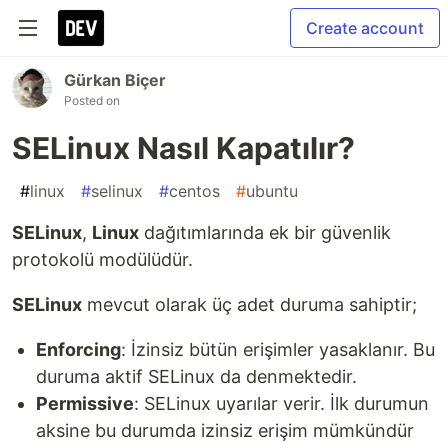
Create account
Gürkan Biçer
Posted on
SELinux Nasıl Kapatılır?
#
linux
#
selinux
#
centos
#
ubuntu
SELinux
,
Linux
dağıtımlarında ek bir güvenlik
protokolü modülüdür.
SELinux
mevcut olarak üç adet duruma sahiptir;
Enforcing
: İzinsiz bütün erişimler yasaklanır. Bu
duruma aktif SELinux da denmektedir.
Permissive
: SELinux uyarılar verir. İlk durumun
aksine bu durumda izinsiz erişim mümkündür