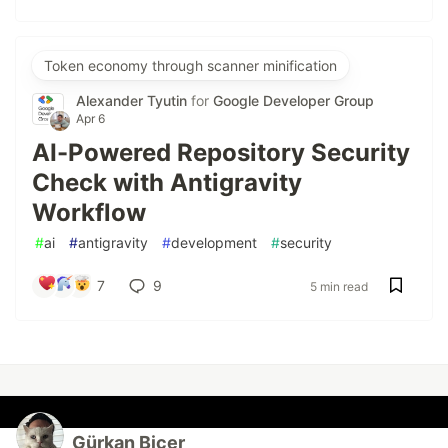
Token economy through scanner minification
Alexander Tyutin
for
Google Developer Group
Apr 6
AI-Powered Repository Security
Check with Antigravity
Workflow
#
ai
#
antigravity
#
development
#
security
7
9
5 min read
Gürkan Biçer