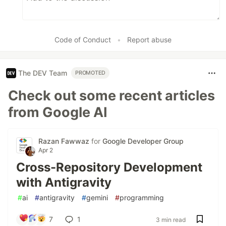
Code of Conduct
•
Report abuse
The DEV Team
PROMOTED
Check out some recent articles
from Google AI
Razan Fawwaz
for
Google Developer Group
Apr 2
Cross-Repository Development
with Antigravity
#
ai
#
antigravity
#
gemini
#
programming
7
1
3 min read