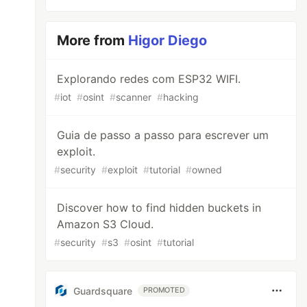
More from
Higor Diego
Explorando redes com ESP32 WIFI.
#
iot
#
osint
#
scanner
#
hacking
Guia de passo a passo para escrever um
exploit.
#
security
#
exploit
#
tutorial
#
owned
Discover how to find hidden buckets in
Amazon S3 Cloud.
#
security
#
s3
#
osint
#
tutorial
Guardsquare
PROMOTED