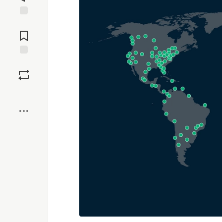
Jump to
Comments
Save
Boost