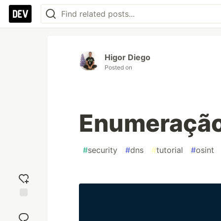
Higor Diego
Posted on
Enumeração
#
security
#
dns
#
tutorial
#
osint
Add
reaction