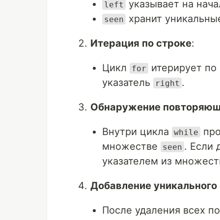
указывает на нача
left
хранит уникальные
seen
Итерация по строке
:
Цикл
итерирует по 
for
указатель
.
right
Обнаружение повторяющ
Внутри цикла
про
while
множестве
. Если
seen
указателем из множеств
Добавление уникального
После удаления всех п