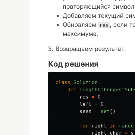
повторяющийся символ
Добавляем текущий сим
Обновляем
, если 
res
максимума.
Возвращаем результат.
Код решения
class
Solution
:
def
lengthOfLongestSub
res
=
0
left
=
0
seen
=
set
()
for
right
in
range
right_char
=
s