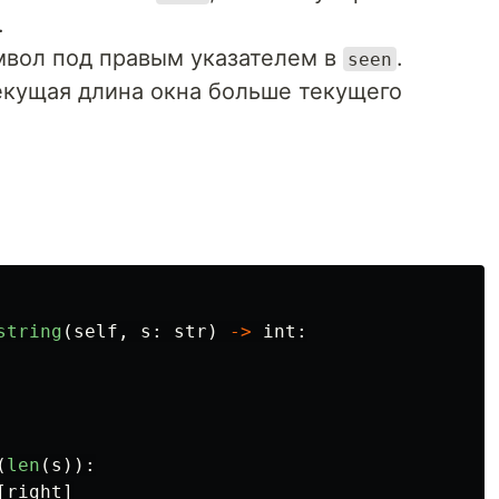
.
вол под правым указателем в
.
seen
текущая длина окна больше текущего
string
(
self
,
s
:
str
)
->
int
:
(
len
(
s
)):
[
right
]