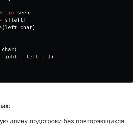
ar
in
seen
:
=
s
[
left
]
e
(
left_char
)
_char
)
right
-
left
+
1
)
ных
:
ую длину подстроки без повторяющихся