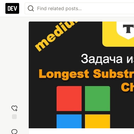
Add
reaction