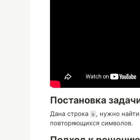
Постановка задач
Дана строка
, нужно найт
s
повторяющихся символов.
Подход к решени