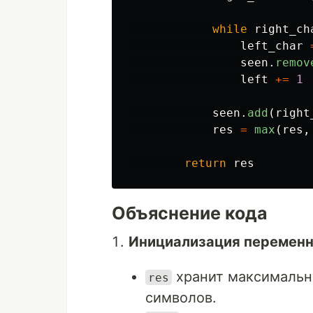
while
right_ch
left_char
seen
.
remov
left
+=
1
seen
.
add
(
right
res
=
max
(
res
,
return
res
Объяснение кода
Инициализация перемен
хранит максимальн
res
символов.