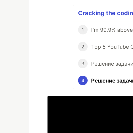
Cracking the codin
1
Top 5 YouTube C
2
3
4