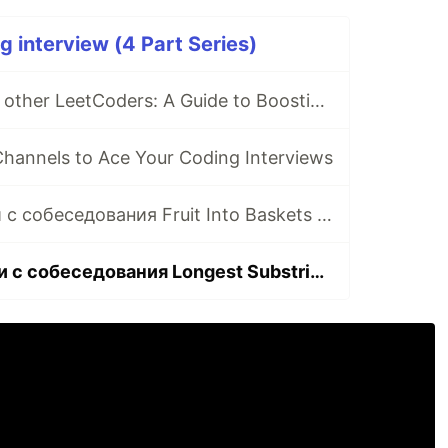
g interview (4 Part Series)
I'm 99.9% above other LeetCoders: A Guide to Boosting Beginner Confidence
hannels to Ace Your Coding Interviews
Решение задачи с собеседования Fruit Into Baskets [+ ВИДЕО]
Решение задачи с собеседования Longest Substring Without Repeating Characters [+ ВИДЕО]