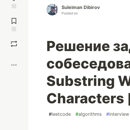
Suleiman Dibirov
Posted on
Jump to
Comments
Save
Решение за
Boost
собеседова
Substring W
Characters
#
leetcode
#
algorithms
#
interview