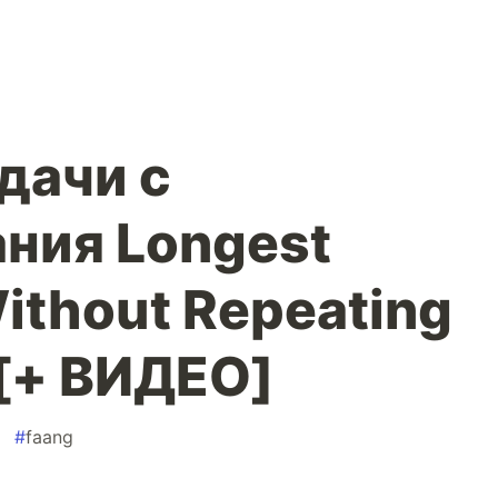
дачи с
ния Longest
ithout Repeating
 [+ ВИДЕО]
#
faang