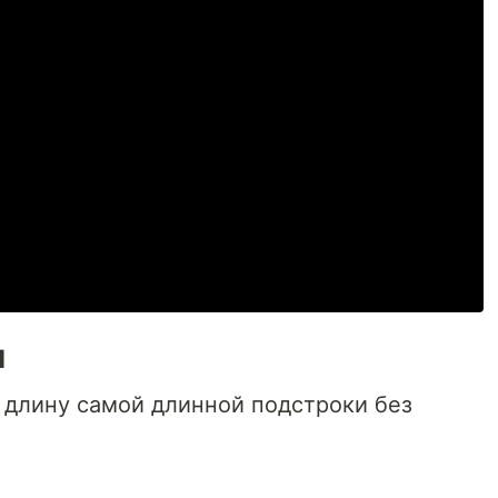
и
и длину самой длинной подстроки без
ю