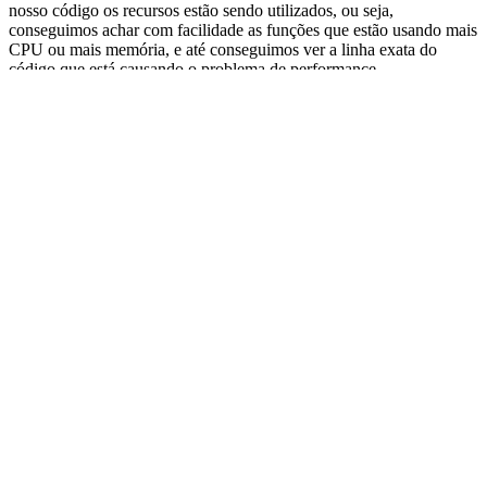
nosso código os recursos estão sendo utilizados, ou seja,
conseguimos achar com facilidade as funções que estão usando mais
CPU ou mais memória, e até conseguimos ver a linha exata do
código que está causando o problema de performance.
Aplicação de exemplo
Vou usar como exemplo esse código:
package
main
import
(
"os"
)
func
main
()
{
if
len
(
os
.
Args
)
!=
3
{
panic
(
"argumentos invalidos"
)
}
b
,
err
:=
os
.
ReadFile
(
os
.
Args
[
1
])
if
err
!=
nil
{
panic
(
err
)
}