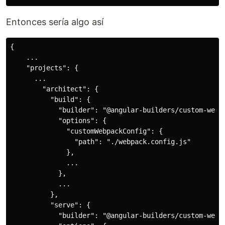
Entonces sería algo así
{

    ...

    "projects": {

      ...

        "architect": {

          "build": {

            "builder": "@angular-builders/custom-webpa
            "options": {

              "customWebpackConfig": {

                "path": "./webpack.config.js"

              },

              ...

            },

            ...

          },

          "serve": {

            "builder": "@angular-builders/custom-webpa