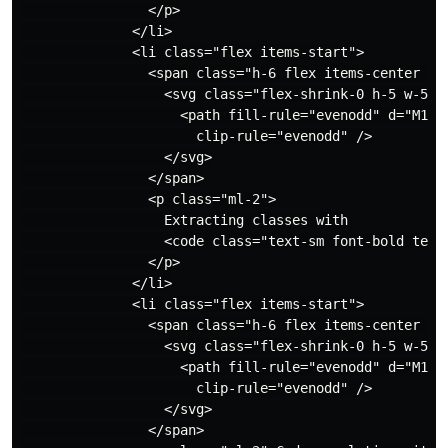
                </p>

              </li>

              <li class="flex items-start">

                <span class="h-6 flex items-center sm:
                  <svg class="flex-shrink-0 h-5 w-5 te
                    <path fill-rule="evenodd" d="M10 
                      clip-rule="evenodd" />

                  </svg>

                </span>

                <p class="ml-2">

                  Extracting classes with

                  <code class="text-sm font-bold text-
                </p>

              </li>

              <li class="flex items-start">

                <span class="h-6 flex items-center sm:
                  <svg class="flex-shrink-0 h-5 w-5 te
                    <path fill-rule="evenodd" d="M10 
                      clip-rule="evenodd" />

                  </svg>

                </span>
