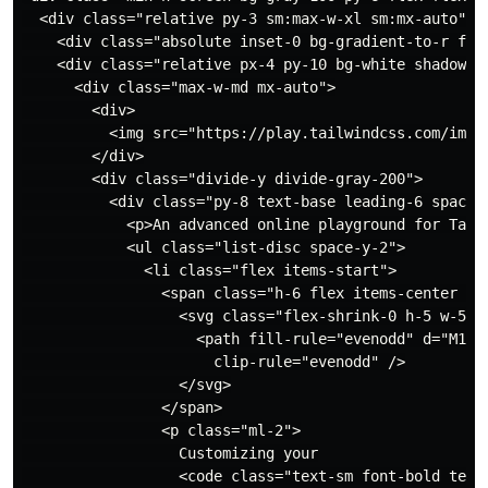
  <div class="relative py-3 sm:max-w-xl sm:mx-auto">

    <div class="absolute inset-0 bg-gradient-to-r fro
    <div class="relative px-4 py-10 bg-white shadow-lg
      <div class="max-w-md mx-auto">

        <div>

          <img src="https://play.tailwindcss.com/img/l
        </div>

        <div class="divide-y divide-gray-200">

          <div class="py-8 text-base leading-6 space-y
            <p>An advanced online playground for Tailw
            <ul class="list-disc space-y-2">

              <li class="flex items-start">

                <span class="h-6 flex items-center sm:
                  <svg class="flex-shrink-0 h-5 w-5 te
                    <path fill-rule="evenodd" d="M10 
                      clip-rule="evenodd" />

                  </svg>

                </span>

                <p class="ml-2">

                  Customizing your

                  <code class="text-sm font-bold text-