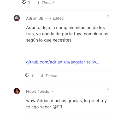
1
Thread
Like
Adrián UB
•
• Edited
Aquí te dejo la complementación de los
tres, ya queda de parte tuya combinarlos
según lo que necesites
github.com/adrian-ub/angular-tailw...
3
Thread
Like
Nicola Toledo
•
wow Adrian muchas gracias, lo pruebo y
te ago saber 😀✌🏻