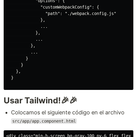
            "options": {

              "customWebpackConfig": {

                "path": "./webpack.config.js"

              },

              ...

            },

            ...

          },

          ...

        }

      }

    },

  }

Usar Tailwind!🎉🎉
Colocamos el siguiente código en el archivo
src/app/app.component.html
<div class="min-h-screen bg-gray-100 py-6 flex flex-co