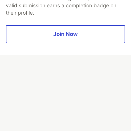
valid submission earns a completion badge on
their profile.
Google AI is the official AI Model
Join Now
and Platform Partner of DEV
Neon is the official database
partner of DEV
Algolia is the official search partner
of DEV