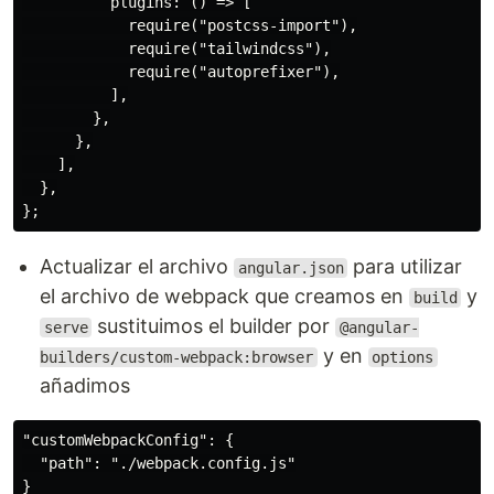
          plugins: () => [

            require("postcss-import"),

            require("tailwindcss"),

            require("autoprefixer"),

          ],

        },

      },

    ],

  },

Actualizar el archivo
para utilizar
angular.json
el archivo de webpack que creamos en
y
build
sustituimos el builder por
serve
@angular-
y en
builders/custom-webpack:browser
options
añadimos
"customWebpackConfig": {

  "path": "./webpack.config.js"
