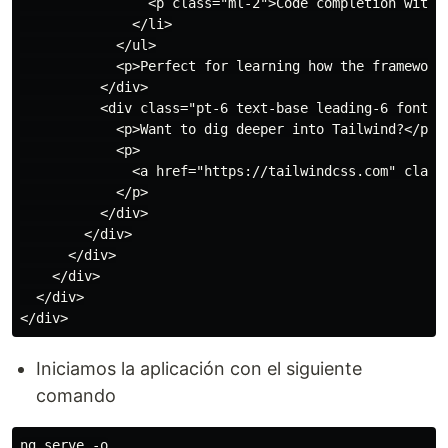
                <p class="ml-2">Code completion with i
              </li>

            </ul>

            <p>Perfect for learning how the framework
          </div>

          <div class="pt-6 text-base leading-6 font-bo
            <p>Want to dig deeper into Tailwind?</p>

            <p>

              <a href="https://tailwindcss.com" class
            </p>

          </div>

        </div>

      </div>

    </div>

  </div>

Iniciamos la aplicación con el siguiente
comando