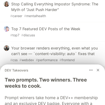
Stop Calling Everything Impostor Syndrome: The
Myth of "Just Push Harder"
#
career
#
mentalhealth
Top 7 Featured DEV Posts of the Week
#
top7
#
discuss
Your browser renders everything, even what you
can't see — `content-visibility: auto` fixes that
#
css
#
webdev
#
performance
#
frontend
DEV Takeovers
Two prompts. Two winners. Three
weeks to cook.
💎 DEV Diamond Sponsors
Prompt winners take home a DEV++ membership
Thank you to our Diamond Sponsors for supporting the
DEV Community
and an exclusive DEV badge. Everyone with a