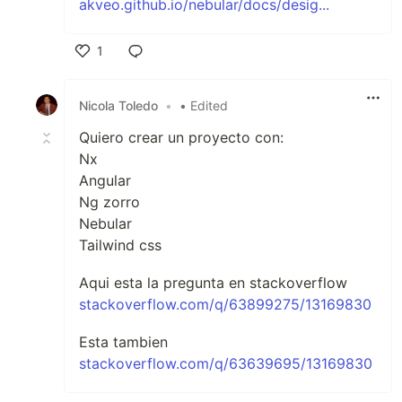
akveo.github.io/nebular/docs/desig...
1
Like
Nicola Toledo
•
• Edited
Quiero crear un proyecto con:
Nx
Angular
Ng zorro
Nebular
Tailwind css
Aqui esta la pregunta en stackoverflow
stackoverflow.com/q/63899275/13169830
Esta tambien
stackoverflow.com/q/63639695/13169830