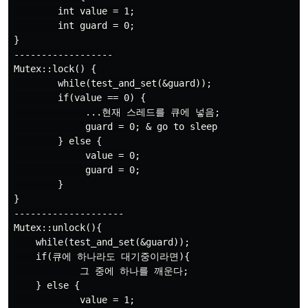
        int value = 1;

        int guard = 0;

}

------------------

Mutex::lock() {

        while(test_and_set(&guard));

        if(value == 0) {

             ...현재 스레드를 큐에 넣음;

             guard = 0; & go to sleep

        } else {

             value = 0;

             guard = 0;

        }

}

--------------------

Mutex::unlock(){

    while(test_and_set(&guard));

    if(큐에 하나라도 대기중이라면){

            그 중에 하나를 깨운다;

    } else {

            value = 1;
