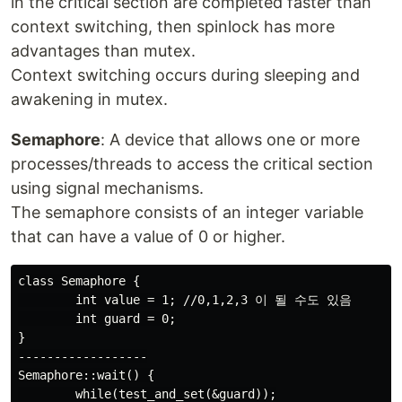
in the critical section are completed faster than
context switching, then spinlock has more
advantages than mutex.
Context switching occurs during sleeping and
awakening in mutex.
Semaphore
: A device that allows one or more
processes/threads to access the critical section
using signal mechanisms.
The semaphore consists of an integer variable
that can have a value of 0 or higher.
class Semaphore {

        int value = 1; //0,1,2,3 이 될 수도 있음

        int guard = 0;

}

------------------

Semaphore::wait() {

        while(test_and_set(&guard));
