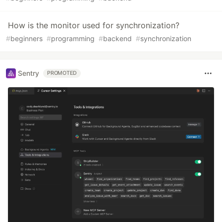
How is the monitor used for synchronization?
#
beginners
#
programming
#
backend
#
synchronization
Sentry
PROMOTED