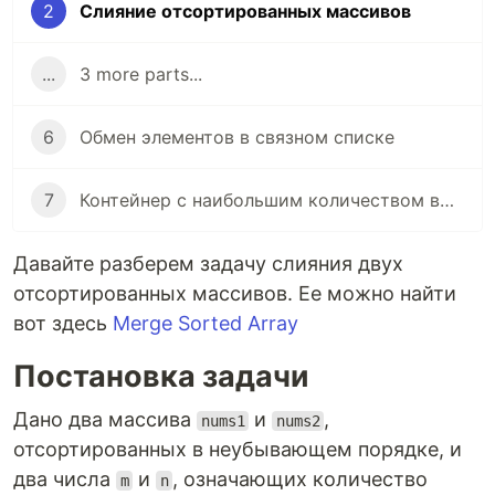
2
Слияние отсортированных массивов
...
3 more parts...
6
Обмен элементов в связном списке
7
Контейнер с наибольшим количеством воды
Давайте разберем задачу слияния двух
отсортированных массивов. Ее можно найти
вот здесь
Merge Sorted Array
Постановка задачи
Дано два массива
и
,
nums1
nums2
отсортированных в неубывающем порядке, и
два числа
и
, означающих количество
m
n