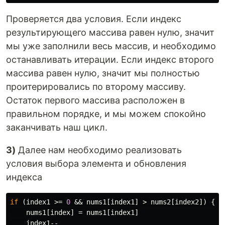
Проверяется два условия. Если индекс
результирующего массива равен нулю, значит
мы уже заполнили весь массив, и необходимо
останавливать итерации. Если индекс второго
массива равен нулю, значит мы полностью
проитерировались по второму массиву.
Остаток первого массива расположен в
правильном порядке, и мы можем спокойно
заканчивать наш цикл.
3)
Далее нам необходимо реализовать
условия выбора элемента и обновления
индекса
if
(
index1
>=
0
&&
nums1
[
index1
]
>
nums2
[
index2
])
{
nums1
[
index
]
=
nums1
[
index1
]
index1--