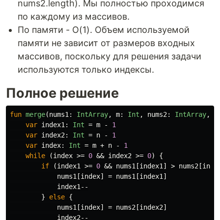
nums2.length). Мы полностью проходимся
по каждому из массивов.
По памяти - O(1). Объем используемой
памяти не зависит от размеров входных
массивов, поскольку для решения задачи
используются только индексы.
Полное решение
fun
merge
(
nums1
:
IntArray
,
m
:
Int
,
nums2
:
IntArray
,
n
var
index1
:
Int
=
m
-
1
var
index2
:
Int
=
n
-
1
var
index
:
Int
=
m
+
n
-
1
while
(
index
>=
0
&&
index2
>=
0
)
{
if
(
index1
>=
0
&&
nums1
[
index1
]
>
nums2
[
inde
nums1
[
index
]
=
nums1
[
index1
]
index1--
}
else
{
nums1
[
index
]
=
nums2
[
index2
]
index2--