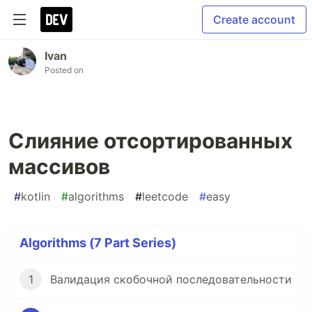
Create account
Ivan
Posted on
Слияние отсортированных
массивов
#
kotlin
#
algorithms
#
leetcode
#
easy
Algorithms (7 Part Series)
1
Валидация скобочной последовательности