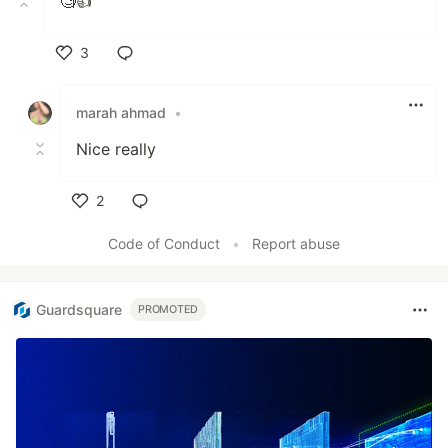
🧐👍
3
Like
marah ahmad
•
Nice really
2
Like
Code of Conduct
•
Report abuse
Guardsquare
PROMOTED