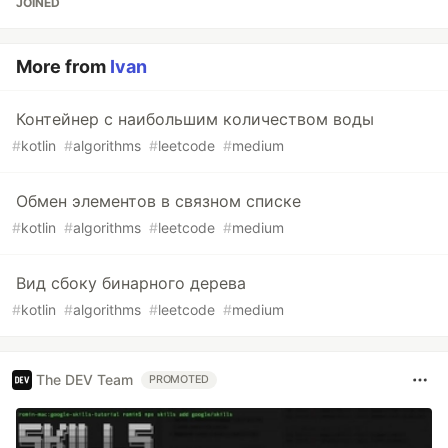
JOINED
More from
Ivan
Контейнер с наибольшим количеством воды
#
kotlin
#
algorithms
#
leetcode
#
medium
Обмен элементов в связном списке
#
kotlin
#
algorithms
#
leetcode
#
medium
Вид сбоку бинарного дерева
#
kotlin
#
algorithms
#
leetcode
#
medium
The DEV Team
PROMOTED