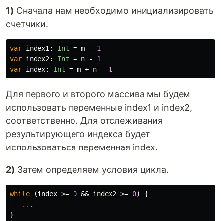
1)
Сначала нам необходимо инициализировать
счетчики.
var
index1
:
Int
=
m
-
1
var
index2
:
Int
=
n
-
1
var
index
:
Int
=
m
+
n
-
1
Для первого и второго массива мы будем
использовать переменные index1 и index2,
соответственно. Для отслеживания
результирующего индекса будет
использоваться переменная index.
2)
Затем определяем условия цикла.
while
(
index
>=
0
&&
index2
>=
0
)
{
..
.
}