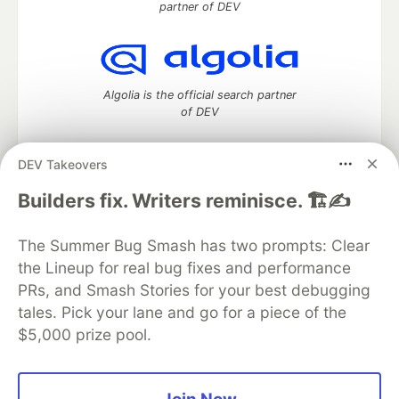
partner of DEV
Algolia is the official search partner
of DEV
DEV Takeovers
DEV Community
— A space to discuss and keep up software
Builders fix. Writers reminisce. 🏗️✍️
development and manage your software career
Home
DEV Challenges
DEV++
Videos
The Summer Bug Smash has two prompts: Clear
DEV Education Tracks
DEV Help
Advertise on DEV
the Lineup for real bug fixes and performance
Organization Accounts
DEV Showcase
About
Contact
PRs, and Smash Stories for your best debugging
Free Postgres Database
DEV Shop
MLH
Code of Conduct
Privacy Policy
Terms of Use
tales. Pick your lane and go for a piece of the
Built on
Forem
— the
open source
software that powers
DEV
$5,000 prize pool.
and other inclusive communities.
Made with love and
Ruby on Rails
. DEV Community
©
2016 -
2026.