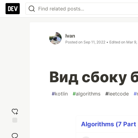
Ivan
Posted on
Sep 11, 2022
• Edited on
Mar 9,
Вид сбоку 
#
kotlin
#
algorithms
#
leetcode
#
Algorithms (7 Part 
Add
reaction