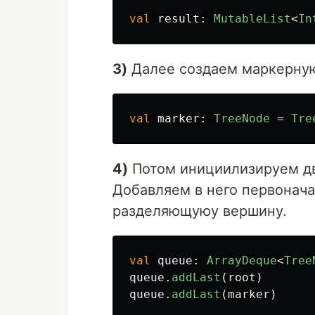
val
result
:
MutableList
<
In
3)
Далее создаем маркерную
val
marker
:
TreeNode
=
Tre
4)
Потом инициилизируем дв
Добавляем в него первонача
разделяющуюу вершину.
val
queue
:
ArrayDeque
<
Tree
queue
.
addLast
(
root
)
queue
.
addLast
(
marker
)