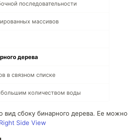
бочной последовательности
тированных массивов
рного дерева
в в связном списке
аибольшим количеством воды
о вид сбоку бинарного дерева. Ее можно
 Right Side View
и