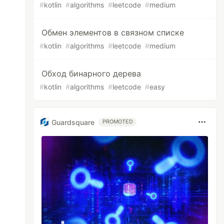
#
kotlin
#
algorithms
#
leetcode
#
medium
Обмен элементов в связном списке
#
kotlin
#
algorithms
#
leetcode
#
medium
Обход бинарного дерева
#
kotlin
#
algorithms
#
leetcode
#
easy
Guardsquare
PROMOTED