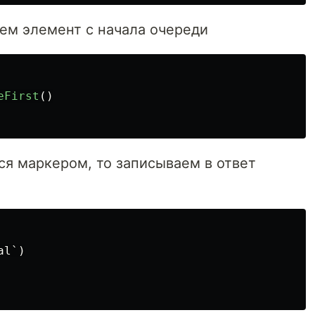
ем элемент с начала очереди
eFirst
()
ся маркером, то записываем в ответ
al`
)