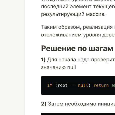
последний элемент текущего
результирующий массив.
Таким образом, реализация 
отслеживанием уровня дерев
Решение по шагам
1)
Для начала надо проверит
значению null
if
(
root
==
null
)
return
e
2)
Затем необходимо инициа