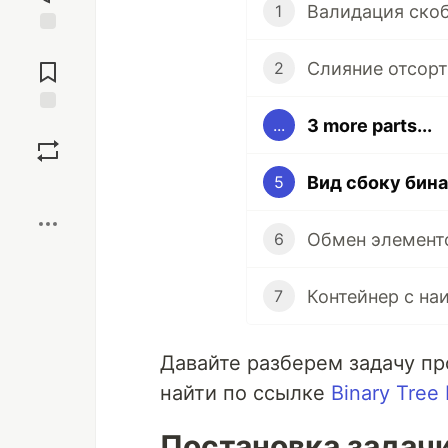
Валидация ско
1
Jump to
Comments
Слияние отсор
2
3 more parts...
...
Save
Вид сбоку бина
5
Boost
Обмен элементо
6
Контейнер с н
7
Давайте разберем задачу пр
найти по ссылке
Binary Tree
Постановка задач