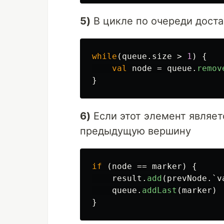
5)
В цикле по очереди доста
while
(
queue
.
size
>
1
)
{
val
node
=
queue
.
remov
}
6)
Если этот элемент являет
предыдущую вершину
if
(
node
==
marker
)
{
result
.
add
(
prevNode
.
`v
queue
.
addLast
(
marker
)
}