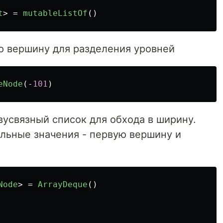
t
>
=
mutableListOf
()
 вершину для разделения уровней
eNode
(-
101
)
усвязный список для обхода в ширину.
льные значения - первую вершину и
Node
>
=
ArrayDeque
()