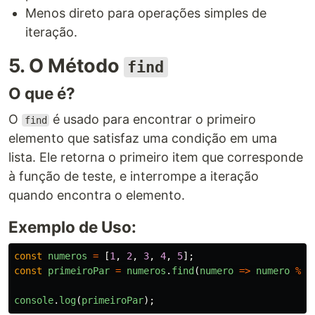
Menos direto para operações simples de
iteração.
5. O Método
find
O que é?
O
é usado para encontrar o primeiro
find
elemento que satisfaz uma condição em uma
lista. Ele retorna o primeiro item que corresponde
à função de teste, e interrompe a iteração
quando encontra o elemento.
Exemplo de Uso:
const
numeros
=
[
1
,
2
,
3
,
4
,
5
];
const
primeiroPar
=
numeros
.
find
(
numero
=>
numero
%
2
console
.
log
(
primeiroPar
);