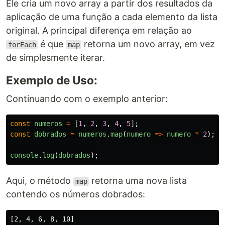
Ele cria um novo array a partir dos resultados da
aplicação de uma função a cada elemento da lista
original. A principal diferença em relação ao
é que
retorna um novo array, em vez
forEach
map
de simplesmente iterar.
Exemplo de Uso:
Continuando com o exemplo anterior:
const
numeros
=
[
1
,
2
,
3
,
4
,
5
];
const
dobrados
=
numeros
.
map
(
numero
=>
numero
*
2
);
console
.
log
(
dobrados
);
Aqui, o método
retorna uma nova lista
map
contendo os números dobrados: