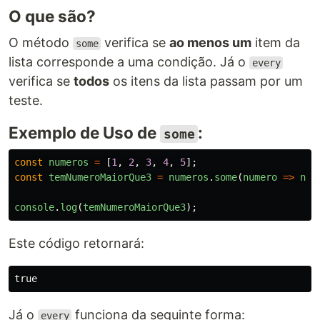
O que são?
O método
verifica se
ao menos um
item da
some
lista corresponde a uma condição. Já o
every
verifica se
todos
os itens da lista passam por um
teste.
Exemplo de Uso de
:
some
const
numeros
=
[
1
,
2
,
3
,
4
,
5
];
const
temNumeroMaiorQue3
=
numeros
.
some
(
numero
=>
num
console
.
log
(
temNumeroMaiorQue3
);
Este código retornará:
Já o
funciona da seguinte forma:
every