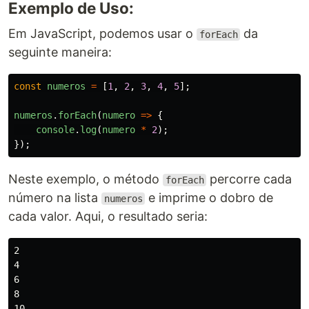
Exemplo de Uso:
Em JavaScript, podemos usar o
da
forEach
seguinte maneira:
const
numeros
=
[
1
,
2
,
3
,
4
,
5
];
numeros
.
forEach
(
numero
=>
{
console
.
log
(
numero
*
2
);
});
Neste exemplo, o método
percorre cada
forEach
número na lista
e imprime o dobro de
numeros
cada valor. Aqui, o resultado seria:
2

4

6

8
