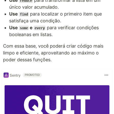
Use
para transformar a lista em um
reduce
único valor acumulado.
Use
para localizar o primeiro item que
find
satisfaça uma condição.
Use
e
para verificar condições
some
every
booleanas em listas.
Com essa base, você poderá criar código mais
limpo e eficiente, aproveitando ao máximo o
poder dessas funções.
Sentry
PROMOTED