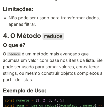
Limitações:
Não pode ser usado para transformar dados,
apenas filtrar.
4. O Método
reduce
O que é?
O
é um método mais avançado que
reduce
acumula um valor com base nos itens da lista. Ele
pode ser usado para somar valores, concatenar
strings, ou mesmo construir objetos complexos a
partir de listas.
Exemplo de Uso:
const
numeros
=
[
1
,
2
,
3
,
4
,
5
];
const
soma
=
numeros
.
reduce
((
acumulador
,
numero
)
=>
a