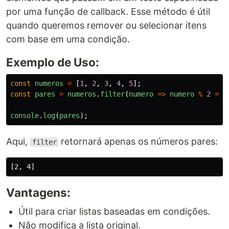
por uma função de callback. Esse método é útil
quando queremos remover ou selecionar itens
com base em uma condição.
Exemplo de Uso:
const
numeros
=
[
1
,
2
,
3
,
4
,
5
];
const
pares
=
numeros
.
filter
(
numero
=>
numero
%
2
===
console
.
log
(
pares
);
Aqui,
retornará apenas os números pares:
filter
Vantagens:
Útil para criar listas baseadas em condições.
Não modifica a lista original.