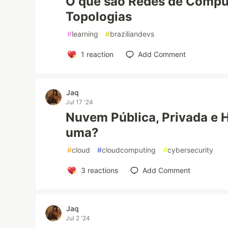
O que são Redes de Compu
Topologias
#
learning
#
braziliandevs
1
reaction
Add Comment
Jaq
Jul 17 '24
Nuvem Pública, Privada e H
uma?
#
cloud
#
cloudcomputing
#
cybersecurity
3
reactions
Add Comment
Jaq
Jul 2 '24