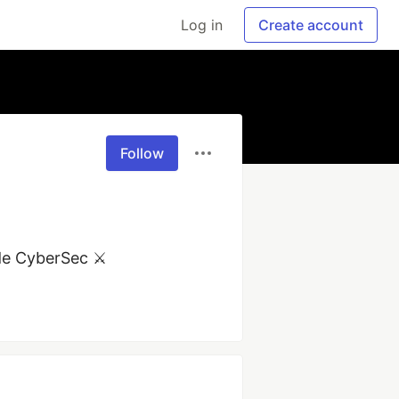
Log in
Create account
Follow
e CyberSec ⚔️