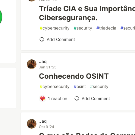
Tríade CIA e Sua Importânc
Cibersegurança.
#
cybersecurity
#
security
#
triadecia
#
secur
Add Comment
Jaq
Jan 31 '25
Conhecendo OSINT
#
cybersecurity
#
osint
#
security
1
reaction
Add Comment
Jaq
Oct 9 '24