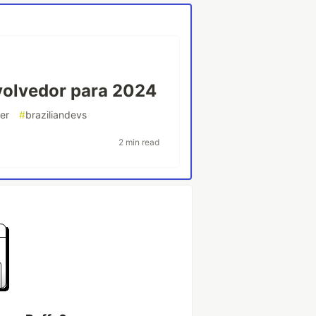
volvedor para 2024
rer
#
braziliandevs
2 min read