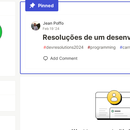
Pinned
Jean Poffo
Feb 19 '24
Resoluções de um desen
#
devresolutions2024
#
programming
#
car
Add Comment