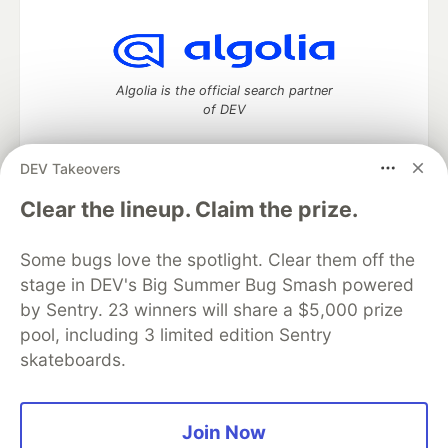
Algolia is the official search partner
of DEV
DEV Takeovers
DEV Community
— A space to discuss and keep up software
Clear the lineup. Claim the prize.
development and manage your software career
Home
DEV Challenges
DEV++
Videos
Some bugs love the spotlight. Clear them off the
DEV Education Tracks
DEV Help
Advertise on DEV
stage in DEV's Big Summer Bug Smash powered
Organization Accounts
DEV Showcase
About
Contact
by Sentry. 23 winners will share a $5,000 prize
Free Postgres Database
DEV Shop
MLH
Code of Conduct
Privacy Policy
Terms of Use
pool, including 3 limited edition Sentry
Built on
Forem
— the
open source
software that powers
DEV
skateboards.
and other inclusive communities.
Made with love and
Ruby on Rails
. DEV Community
©
2016 -
2026.
Join Now