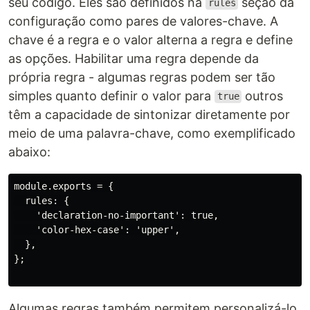
seu código. Eles são definidos na
seção da
rules
configuração como pares de valores-chave. A
chave é a regra e o valor alterna a regra e define
as opções. Habilitar uma regra depende da
própria regra - algumas regras podem ser tão
simples quanto definir o valor para
outros
true
têm a capacidade de sintonizar diretamente por
meio de uma palavra-chave, como exemplificado
abaixo:
module.exports = {

  rules: {

    'declaration-no-important': true,

    'color-hex-case': 'upper',

  },

};

Algumas regras também permitem personalizá-lo