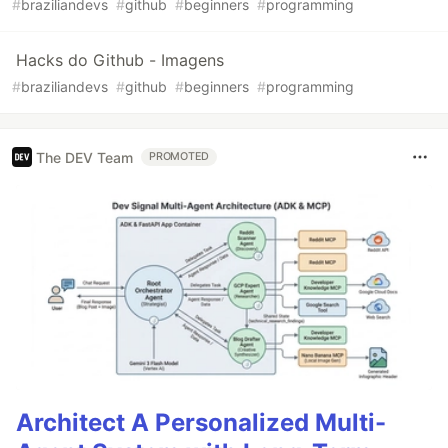
#
braziliandevs
#
github
#
beginners
#
programming
Hacks do Github - Imagens
#
braziliandevs
#
github
#
beginners
#
programming
The DEV Team
PROMOTED
Architect A Personalized Multi-