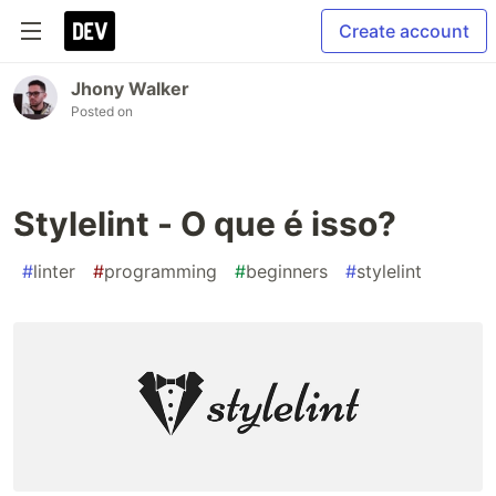
Create account
Jhony Walker
Posted on
Stylelint - O que é isso?
#
linter
#
programming
#
beginners
#
stylelint