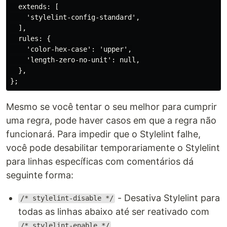
  extends: [

    'stylelint-config-standard',

  ],

  rules: {

    'color-hex-case': 'upper',

    'length-zero-no-unit': null,

  },

Mesmo se você tentar o seu melhor para cumprir
uma regra, pode haver casos em que a regra não
funcionará. Para impedir que o Stylelint falhe,
você pode desabilitar temporariamente o Stylelint
para linhas específicas com comentários dá
seguinte forma:
- Desativa Stylelint para
/* stylelint-disable */
todas as linhas abaixo até ser reativado com
/* stylelint-enable */