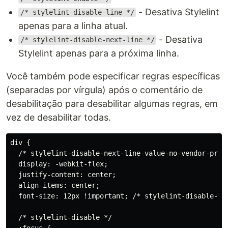
- Desativa Stylelint
/* stylelint-disable-line */
apenas para a linha atual.
- Desativa
/* stylelint-disable-next-line */
Stylelint apenas para a próxima linha.
Você também pode especificar regras específicas
(separadas por vírgula) após o comentário de
desabilitação para desabilitar algumas regras, em
vez de desabilitar todas.
div {

  /* stylelint-disable-next-line value-no-vendor-prefi
  display: -webkit-flex;

  justify-content: center;

  align-items: center;

  font-size: 12px !important; /* stylelint-disable-lin
  /* stylelint-disable */

  :focus {
