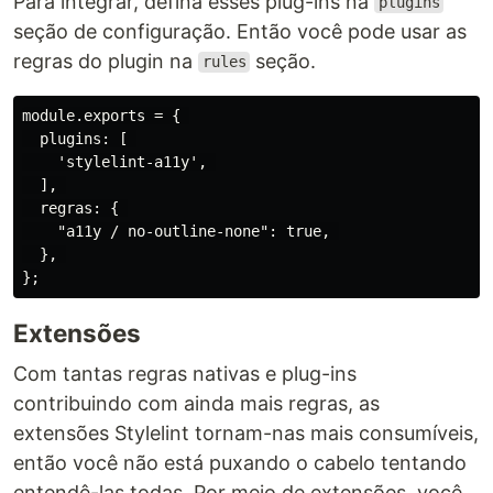
Para integrar, defina esses plug-ins na
plugins
seção de configuração. Então você pode usar as
regras do plugin na
seção.
rules
module.exports = { 

  plugins: [ 

    'stylelint-a11y', 

  ], 

  regras: { 

    "a11y / no-outline-none": true, 

  }, 

Extensões
Com tantas regras nativas e plug-ins
contribuindo com ainda mais regras, as
extensões Stylelint tornam-nas mais consumíveis,
então você não está puxando o cabelo tentando
entendê-las todas. Por meio de extensões, você