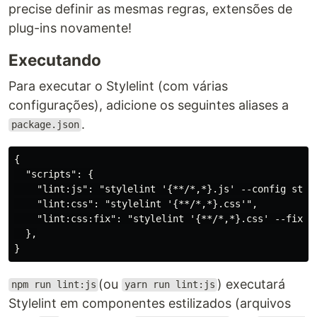
precise definir as mesmas regras, extensões de
plug-ins novamente!
Executando
Para executar o Stylelint (com várias
configurações), adicione os seguintes aliases a
.
package.json
{

  "scripts": {

    "lint:js": "stylelint '{**/*,*}.js' --config style
    "lint:css": "stylelint '{**/*,*}.css'",

    "lint:css:fix": "stylelint '{**/*,*}.css' --fix"

  },

(ou
) executará
npm run lint:js
yarn run lint:js
Stylelint em componentes estilizados (arquivos