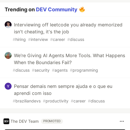
Trending on
DEV Community
Interviewing off leetcode you already memorized
isn't cheating, it's the job
#
hiring
#
interview
#
career
#
discuss
We’re Giving AI Agents More Tools. What Happens
When the Boundaries Fail?
#
discuss
#
security
#
agents
#
programming
Pensar demais nem sempre ajuda e o que eu
aprendi com isso
#
braziliandevs
#
productivity
#
career
#
discuss
The DEV Team
PROMOTED