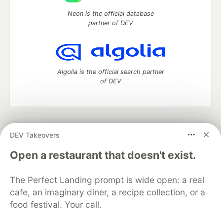
Neon is the official database
partner of DEV
Algolia is the official search partner
of DEV
DEV Community
— A space to discuss and keep up software
DEV Takeovers
development and manage your software career
Home
DEV Challenges
DEV++
Videos
Open a restaurant that doesn't exist.
DEV Education Tracks
DEV Help
Advertise on DEV
Organization Accounts
DEV Showcase
About
Contact
The Perfect Landing prompt is wide open: a real
Free Postgres Database
DEV Shop
MLH
Code of Conduct
Privacy Policy
Terms of Use
cafe, an imaginary diner, a recipe collection, or a
Built on
Forem
— the
open source
software that powers
DEV
food festival. Your call.
and other inclusive communities.
Made with love and
Ruby on Rails
. DEV Community
©
2016 -