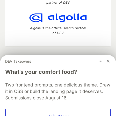
partner of DEV
Algolia is the official search partner
of DEV
DEV Community
— A space to discuss and keep up software
DEV Takeovers
development and manage your software career
Home
DEV Challenges
DEV++
Videos
What's your comfort food?
DEV Education Tracks
DEV Help
Advertise on DEV
Organization Accounts
DEV Showcase
About
Contact
Two frontend prompts, one delicious theme. Draw
Free Postgres Database
DEV Shop
MLH
Code of Conduct
Privacy Policy
Terms of Use
it in CSS or build the landing page it deserves.
Built on
Forem
— the
open source
software that powers
DEV
Submissions close August 16.
and other inclusive communities.
Made with love and
Ruby on Rails
. DEV Community
©
2016 -
2026.