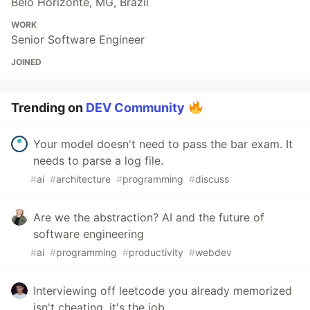
Belo Horizonte, MG, Brazil
WORK
Senior Software Engineer
JOINED
Trending on
DEV Community
Your model doesn't need to pass the bar exam. It
needs to parse a log file.
#
ai
#
architecture
#
programming
#
discuss
Are we the abstraction? AI and the future of
software engineering
#
ai
#
programming
#
productivity
#
webdev
Interviewing off leetcode you already memorized
isn't cheating, it's the job