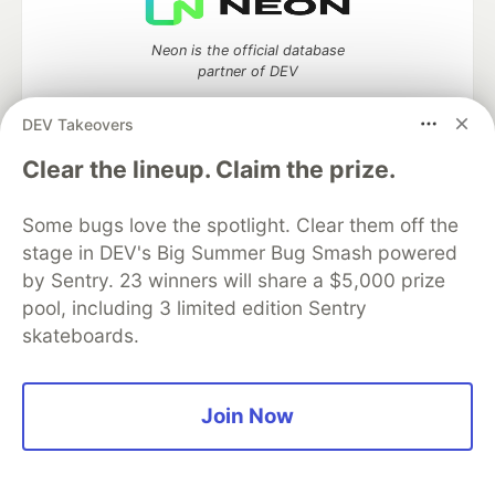
Neon is the official database
partner of DEV
DEV Takeovers
Clear the lineup. Claim the prize.
Algolia is the official search partner
of DEV
Some bugs love the spotlight. Clear them off the
stage in DEV's Big Summer Bug Smash powered
by Sentry. 23 winners will share a $5,000 prize
pool, including 3 limited edition Sentry
DEV Community
— A space to discuss and keep up software
development and manage your software career
skateboards.
Home
DEV Challenges
DEV++
Videos
DEV Education Tracks
DEV Help
Advertise on DEV
Organization Accounts
DEV Showcase
About
Contact
Join Now
Free Postgres Database
DEV Shop
MLH
Code of Conduct
Privacy Policy
Terms of Use
Built on
Forem
— the
open source
software that powers
DEV
and other inclusive communities.