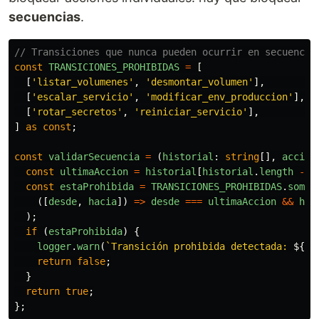
secuencias
.
// Transiciones que nunca pueden ocurrir en secuencia
const
TRANSICIONES_PROHIBIDAS
=
[
[
'
listar_volumenes
'
,
'
desmontar_volumen
'
],
//
[
'
escalar_servicio
'
,
'
modificar_env_produccion
'
],
/
[
'
rotar_secretos
'
,
'
reiniciar_servicio
'
],
/
]
as
const
;
const
validarSecuencia
=
(
historial
:
string
[],
accion
const
ultimaAccion
=
historial
[
historial
.
length
-
1
const
estaProhibida
=
TRANSICIONES_PROHIBIDAS
.
some
(
([
desde
,
hacia
])
=>
desde
===
ultimaAccion
&&
hac
);
if 
(
estaProhibida
)
{
logger
.
warn
(
`Transición prohibida detectada: 
${
ul
return
false
;
}
return
true
;
};