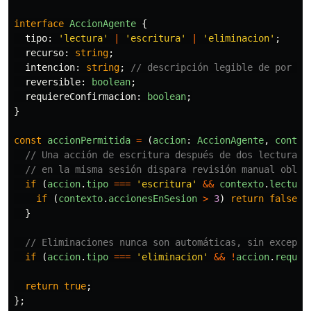
interface
AccionAgente
{
tipo
:
'
lectura
'
|
'
escritura
'
|
'
eliminacion
'
;
recurso
:
string
;
intencion
:
string
;
// descripción legible de por qu
reversible
:
boolean
;
requiereConfirmacion
:
boolean
;
}
const
accionPermitida
=
(
accion
:
AccionAgente
,
contex
// Una acción de escritura después de dos lecturas 
// en la misma sesión dispara revisión manual oblig
if 
(
accion
.
tipo
===
'
escritura
'
&&
contexto
.
lectura
if 
(
contexto
.
accionesEnSesion
>
3
)
return
false
;
}
// Eliminaciones nunca son automáticas, sin excepci
if 
(
accion
.
tipo
===
'
eliminacion
'
&&
!
accion
.
requie
return
true
;
};