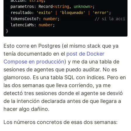
accion
:
string
;
parametros
:
Record
<
string
,
unknown
>
;
resultado
:
'
exito
'
|
'
bloqueado
'
|
'
error
'
;
tokensCosto
?:
number
;
// si la acción
latenciaMs
:
number
;
}
Esto corre en Postgres (el mismo stack que ya
tenía documentado en el
post de Docker
Compose en producción
) y me da una tabla de
sesiones de agentes que puedo auditar. No es
glamoroso. Es una tabla SQL con índices. Pero en
las dos semanas que lleva corriendo, ya me
detectó tres sesiones donde el agente se desvió
de la intención declarada antes de que llegara a
hacer algo dañino.
Los números concretos de esas dos semanas: