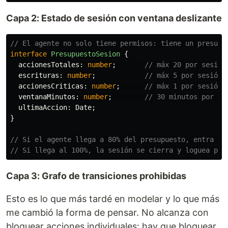
Capa 2: Estado de sesión con ventana deslizante
// El agente no solo tiene permisos: tiene un presupu
interface
PresupuestoSesion
{
accionesTotales
:
number
;
// máx 20 por sesión
escrituras
:
number
;
// máx 5 por sesión
accionesCriticas
:
number
;
// máx 1 por sesión 
ventanaMinutos
:
number
;
// 30 minutos por de
ultimaAccion
:
Date
;
}
// Si el agente llega a 80% del presupuesto, entra en
// Si llega al 100%, la sesión se cierra y loguea par
Capa 3: Grafo de transiciones prohibidas
Esto es lo que más tardé en modelar y lo que más
me cambió la forma de pensar. No alcanza con
bloquear acciones individuales: hay que bloquear