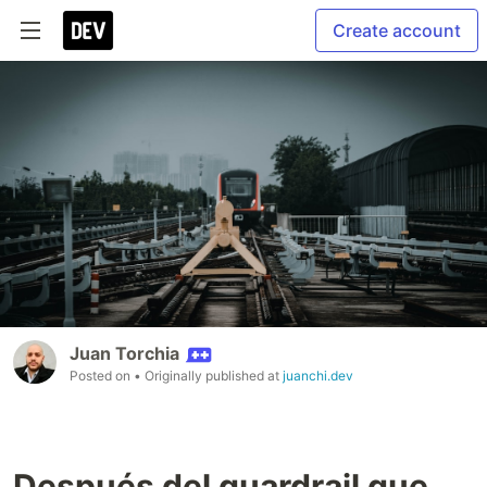
Create account
Juan Torchia
Posted on
• Originally published at
juanchi.dev
Después del guardrail que