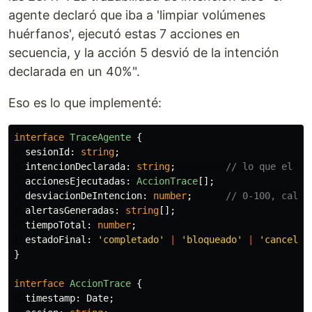
agente declaró que iba a 'limpiar volúmenes
huérfanos', ejecutó estas 7 acciones en
secuencia, y la acción 5 desvió de la intención
declarada en un 40%".
Eso es lo que implementé:
interface
TraceAgente
{
sesionId
:
string
;
intencionDeclarada
:
string
;
// lo que el ag
accionesEjecutadas
:
AccionTrace
[];
desviacionDeIntencion
:
number
;
// 0-100, calcu
alertasGeneradas
:
string
[];
tiempoTotal
:
number
;
estadoFinal
:
'
completado
'
|
'
bloqueado
'
|
'
cancelad
}
interface
AccionTrace
{
timestamp
:
Date
;